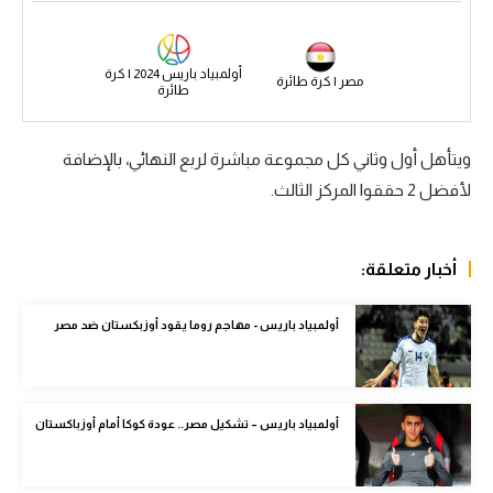
سعودي في الجول
الدوري الإنجليزي
أولمبياد باريس 2024 | كرة
مصر | كرة طائرة
طائرة
الدوري الإسباني
ويتأهل أول وثاني كل مجموعة مباشرة لربع النهائي، بالإضافة
دوري أبطال أوروبا
لأفضل 2 حققوا المركز الثالث.
القسم الثاني
رياضات أخرى
أخبار متعلقة:
أمم إفريقيا
أولمبياد باريس - مهاجم روما يقود أوزبكستان ضد مصر
كرة السلة الأمريكية
كرة سلة
أولمبياد باريس – تشكيل مصر.. عودة كوكا أمام أوزباكستان
كرة يد
كرة طائرة