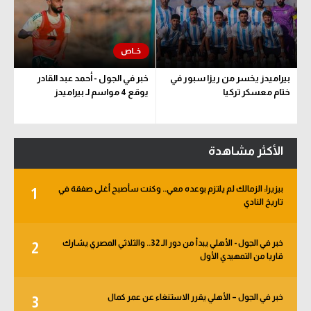
بيراميدز يخسر من ريزا سبور في
خبر في الجول - أحمد عبد القادر
ختام معسكر تركيا
يوقع 4 مواسم لـ بيراميدز
الأكثر مشاهدة
بيزيرا: الزمالك لم يلتزم بوعده معي.. وكنت سأصبح أغلى صفقة في
1
تاريخ النادي
خبر في الجول - الأهلي يبدأ من دور الـ 32.. والثلاثي المصري يشارك
2
قاريا من التمهيدي الأول
خبر في الجول – الأهلي يقرر الاستنغاء عن عمر كمال
3