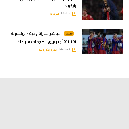
باركولا
ساعة |
ميركاتو
مباشر مباراة ودية - برشلونة
(0)-(0) أودينيزي.. هجمات متبادلة
2 ساعة |
الكرة الأوروبية