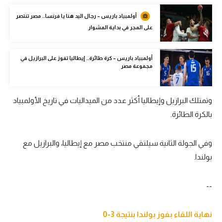
الوطن العربي
أولمبياد باريس – رجال اليد هنا يا فرنسا.. مصر تنتصر
على المجر في بداية المشوار
في المونديال
رياضة نسائية
أولمبياد باريس – كرة طائرة.. إيطاليا تفوز على البرازيل في
مجموعة مصر
آسيا
أمريكا
وتمتلك البرازيل وإيطاليا أكثر عدد من الميداليات في تاريخ الأولمبياد
ركن الألعاب
بالكرة الطائرة.
وفي الجولة الثانية سيلتقي منتخب مصر مع إيطاليا، والبرازيل مع
أقسام خاصة
بولندا.
Gamers
ميركاتو
--
تحقيق في الجول
نهاية اللقاء بفوز بولندا بنتيجة 3-0
تقرير في الجول