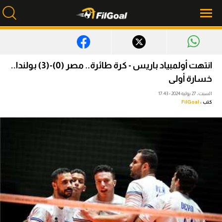
محتوى إخباري
انتهت أولمبياد باريس - كرة طائرة.. مصر (0)-(3) بولندا..
الرئيسية
خسارة أولى
السبت، 27 يوليه 2024 - 17:43
أخبار
كتب :
FilGoal
مباريات
ميركاتو
فانتازي في الجول
مسابقة التوقعات
فيديوهات
عدسات