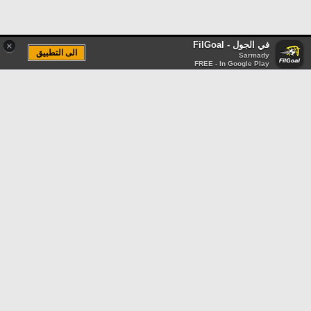
في الجول - FilGoal
×
الى التطبيق
Sarmady
FREE - In Google Play