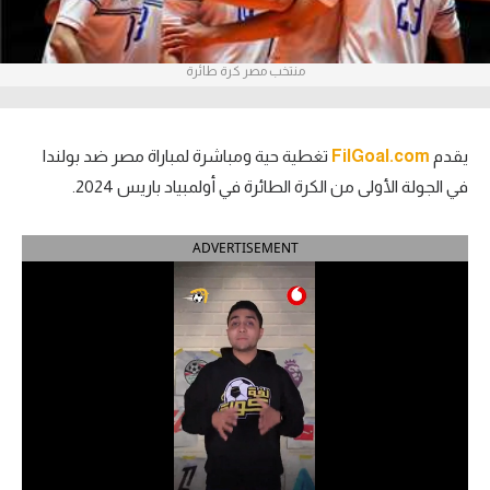
آراء حرة
منتخب مصر كرة طائرة
ركن الألعاب
بطولات
يقدم
FilGoal.com
تغطية حية ومباشرة لمباراة مصر ضد بولندا
أمريكا 2026
في الجولة الأولى من الكرة الطائرة في أولمبياد باريس 2024.
الدوري المصري
ADVERTISEMENT
الدوري الإنجليزي الممتاز
الدوري الإسباني
الدوري الإيطالي
الدوري الألماني
الدوري الفرنسي