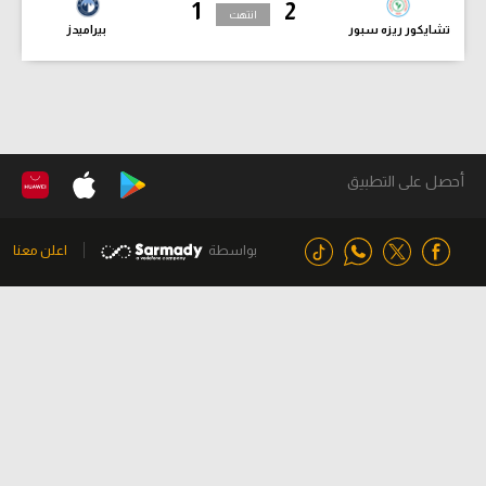
1
2
انتهت
تشايكور ريزه سبور
بيراميدز
أحصل على التطبيق
بواسطة
اعلن معنا