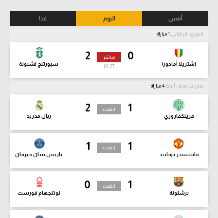
أمس
اليوم
غدا
الدوري البرتغالي
1 مباراة
2
0
مباشر
إشتريلا أمادورا
سبورتنج لشبونة
61:28
مباريات ودية - أندية
4 مباراة
2
1
انتهت
فرينكفاروزي
ريال مدريد
1
1
انتهت
مانشستر يونايتد
باريس سان جيرمان
0
1
انتهت
برشلونة
نوتنجهام فورست