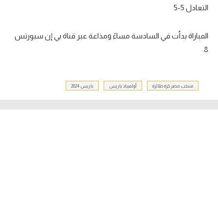
التعادل 5-5
المباراة بدأت في السادسة مساءً ومذاعة عبر قناة بي إن سبورتس
8.
منتخب مصر كرة طائرة
أولمبياد باريس
باريس 2024