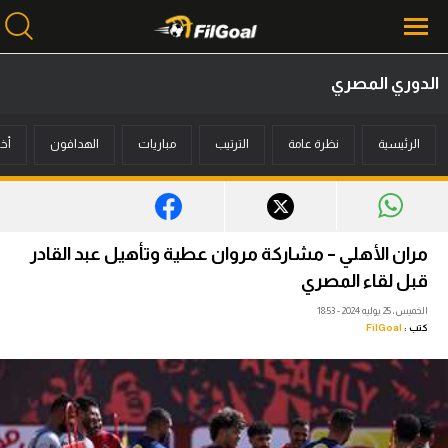
الدوري المصري
محتوى إخباري
الرئيسية
نظرة عامة
الترتيب
مباريات
الهدافون
أخب
الرئيسية
أخبار
مباريات
مران الأهلي – مشاركة مروان عطية وتأهيل عبد القادر
ميركاتو
قبل لقاء المصري
الخميس، 25 يوليه 2024 - 18:53
فانتازي في الجول
كتب :
FilGoal
مسابقة التوقعات
فيديوهات
عدسات