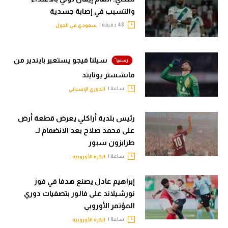
والتسبب في إصابة جسدية
48 دقيقة |
سعودي في الجول
سيلتا فيجو يستعير بايندير من
مانشستر يونايتد
ساعة |
الدوري الإسباني
رئيس بلدية أراكلي يعرض قطعة أرض
على محمد صلاح بعد الانضمام لـ
طرابزون سبور
ساعة |
الكرة الأوروبية
إبراهيم عادل يصنع هدفا في فوز
نورشيلاند على فالور بتصفيات دوري
المؤتمر الأوروبي
ساعة |
الكرة الأوروبية