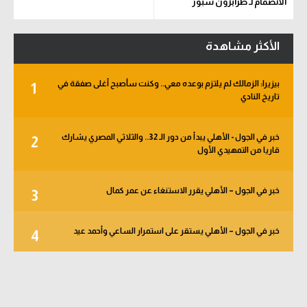
الانضمام لـ طرابزون سبور
الأكثر مشاهدة
بيزيرا: الزمالك لم يلتزم بوعده معي.. وكنت سأصبح أغلى صفقة في
1
تاريخ النادي
خبر في الجول - الأهلي يبدأ من دور الـ 32.. والثلاثي المصري يشارك
2
قاريا من التمهيدي الأول
خبر في الجول – الأهلي يقرر الاستنغاء عن عمر كمال
3
خبر في الجول – الأهلي يستقر على استمرار الساعي وأحمد عيد
4