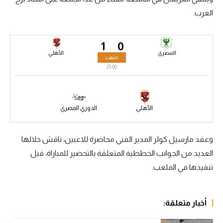
العرب.
سعودي في الجول
الدوري الإنجليزي
1
0
الدوري الإسباني
المصري
الأهلي
انتهت
21:00
دوري أبطال أوروبا
القسم الثاني
الأهلي
الدوري المصري
رياضات أخرى
أمم إفريقيا
وعقد مارسيل كولر المدير الفني محاضرة للاعبين، ناقش خلالها
العديد من الجوانب الخططية المتعلقة بالتحضير للمباراة، قبل
كرة السلة الأمريكية
تنفيذها ‏في الملعب.‏
كرة سلة
كرة يد
أخبار متعلقة:
كرة طائرة