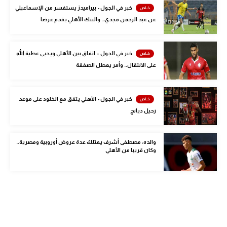
خبر في الجول - بيراميدز يستفسر من الإسماعيلي
الوطن العربي
عن عبد الرحمن مجدي.. والبنك الأهلي يقدم عرضا
في المونديال
رياضة نسائية
خبر في الجول – اتفاق بين الأهلي ويحيى عطية الله
على الانتقال.. وأمر يعطل الصفقة
آسيا
أمريكا
خبر في الجول - الأهلي يتفق مع الخلود على موعد
ركن الألعاب
رحيل ديانج
والده: مصطفى أشرف يمتلك عدة عروض أوروبية ومصرية..
أقسام خاصة
وكان قريبا من الأهلي
Gamers
ميركاتو
تحقيق في الجول
تقرير في الجول