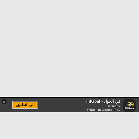
في الجول - FilGoal
×
الى التطبيق
Sarmady
FREE - In Google Play