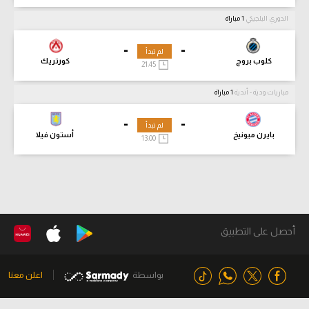
الدوري البلجيكي
1 مباراة
-
-
لم تبدأ
كلوب بروج
كورتريك
21:45
مباريات ودية - أندية
1 مباراة
-
-
لم تبدأ
بايرن ميونيخ
أستون فيلا
13:00
أحصل على التطبيق
بواسطة
اعلن معنا