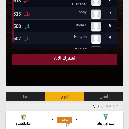
أمس
اليوم
غدا
الدوري البرتغالي
1 مباراة
-
-
لم تبدأ
إشتوريل برايا
فاماليساو
22:15