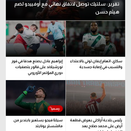
تقرير: سلتيك توصل لاتفاق نهائي مع أوفييدو لضم
هيثم حسن
سكاي: اتهام إيفان توني بالاعتداء
إبراهيم عادل يصنع هدفا في فوز
والتسبب في إصابة جسدية
نورشيلاند على فالور بتصفيات
دوري المؤتمر الأوروبي
رئيس بلدية أراكلي يعرض قطعة
سيلتا فيجو يستعير بايندير من
أرض على محمد صلاح بعد
مانشستر يونايتد