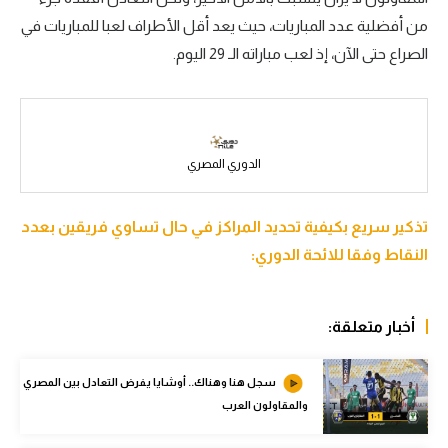
من أفضلية عدد المباريات، حيث يعد أقل الأطراف لعبا للمباريات في
سعودي في الجول
الصراع حتى الآن، إذ لعب مباراته الـ 29 اليوم.
الدوري الإنجليزي
الدوري الإسباني
دوري أبطال أوروبا
الدوري المصري
القسم الثاني
تذكير سريع بكيفية تحديد المراكز في حال تساوي فريقين بعدد
رياضات أخرى
النقاط وفقا للائحة الدوري:
أمم إفريقيا
كرة السلة الأمريكية
أخبار متعلقة:
كرة سلة
سجل هنا وهناك.. أوشايا يفرض التعادل بين المصري
كرة يد
والمقاولون العرب
كرة طائرة