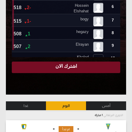
أمس
اليوم
غدا
الدوري البرتغالي
1 مباراة
-
-
لم تبدأ