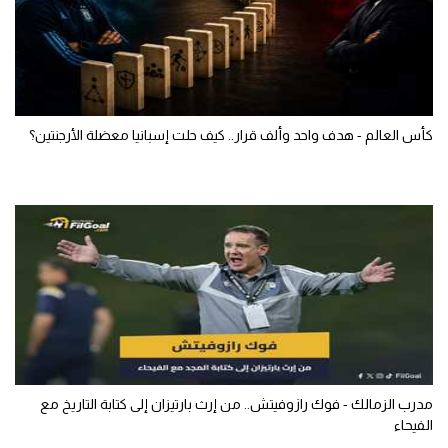
كأس العالم - هدف واحد وألف قرار.. كيف حلت إسبانيا معضلة الأرجنتين؟
مدرب الزمالك - فوك رازوفيتش.. من إرث بارتيزان إلى كتابة التاريخ مع
الفيحاء