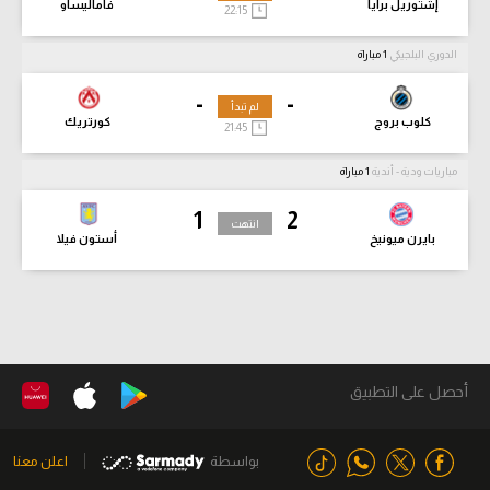
إشتوريل برايا
فاماليساو
22:15
الدوري البلجيكي
1 مباراة
-
-
لم تبدأ
كلوب بروج
كورتريك
21:45
مباريات ودية - أندية
1 مباراة
1
2
انتهت
بايرن ميونيخ
أستون فيلا
أحصل على التطبيق
بواسطة
اعلن معنا