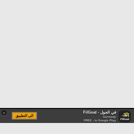
في الجول - FilGoal
×
الى التطبيق
Sarmady
FREE - In Google Play