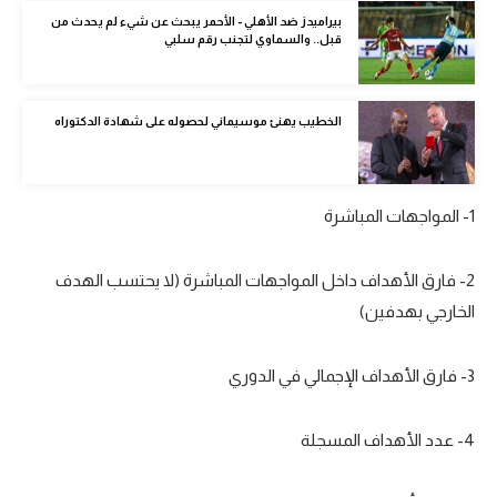
الوطن العربي
بيراميدز ضد الأهلي - الأحمر يبحث عن شيء لم يحدث من
قبل.. والسماوي لتجنب رقم سلبي
في المونديال
رياضة نسائية
الخطيب يهنئ موسيماني لحصوله على شهادة الدكتوراه
آسيا
أمريكا
1- المواجهات المباشرة
ركن الألعاب
2- فارق الأهداف داخل المواجهات المباشرة (لا يحتسب الهدف
الخارجي بهدفين)
أقسام خاصة
Gamers
3- فارق الأهداف الإجمالي في الدوري
ميركاتو
4- عدد الأهداف المسجلة
تحقيق في الجول
تقرير في الجول