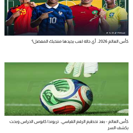
كأس العالم 2026.. أي حالة لعب يجيدها منتخبك المفضل؟
كأس العالم - بعد تحطيم الرقم القياسي.. تريوندا كابوس الحراس وبحث
يكشف السر