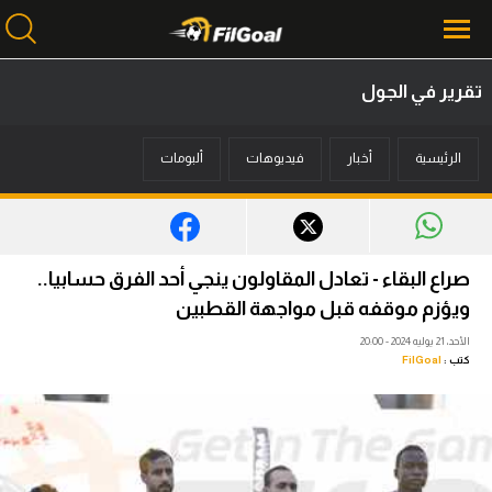
تقرير في الجول
محتوى إخباري
الرئيسية
أخبار
فيديوهات
ألبومات
الرئيسية
أخبار
مباريات
صراع البقاء - تعادل المقاولون ينجي أحد الفرق حسابيا..
ميركاتو
ويؤزم موقفه قبل مواجهة القطبين
الأحد، 21 يوليه 2024 - 20:00
فانتازي في الجول
كتب :
FilGoal
مسابقة التوقعات
فيديوهات
عدسات