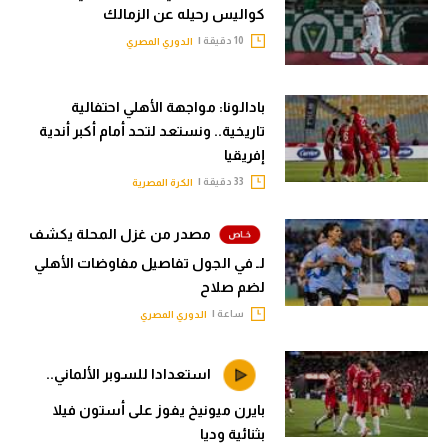
كواليس رحيله عن الزمالك
10 دقيقة |
الدوري المصري
بادالونا: مواجهة الأهلي احتفالية
تاريخية.. ونستعد لتحد أمام أكبر أندية
إفريقيا
33 دقيقة |
الكرة المصرية
مصدر من غزل المحلة يكشف
لـ في الجول تفاصيل مفاوضات الأهلي
لضم صلاح
ساعة |
الدوري المصري
استعدادا للسوبر الألماني..
بايرن ميونيخ يفوز على أستون فيلا
بثنائية وديا