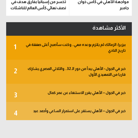
مواجهة الأهلي في كأس خوان
تخسر من إسبانيا بفارق هدف في
جامبر
نصف نهائي كأس العالم للناشئات
الأكثر مشاهدة
بيزيرا: الزمالك لم يلتزم بوعده معي.. وكنت سأصبح أغلى صفقة في
1
تاريخ النادي
خبر في الجول - الأهلي يبدأ من دور الـ 32.. والثلاثي المصري يشارك
2
قاريا من التمهيدي الأول
خبر في الجول – الأهلي يقرر الاستنغاء عن عمر كمال
3
خبر في الجول – الأهلي يستقر على استمرار الساعي وأحمد عيد
4