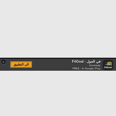
في الجول - FilGoal
×
الى التطبيق
Sarmady
FREE - In Google Play