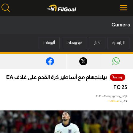
Gamers
محتوى إخباري
الرئيسية
أخبار
فيديوهات
ألبومات
الرئيسية
أخبار
مباريات
بيلينجهام مع أساطير كرة القدم على غلاف EA
ميركاتو
FC 25
فانتازي في الجول
الإثنين، 15 يوليه 2024 - 19:11
كتب :
FilGoal
مسابقة التوقعات
فيديوهات
عدسات