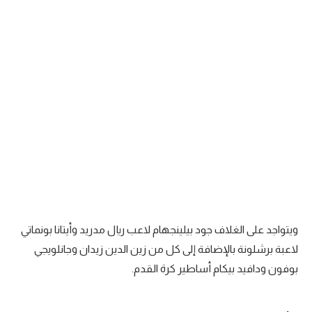
سعودي في الجول
الدوري الإنجليزي
الدوري الإسباني
دوري أبطال أوروبا
القسم الثاني
رياضات أخرى
أمم إفريقيا
كرة السلة الأمريكية
ويتواجد على الغلاف جود بيلينجهام لاعب ريال مدريد وأيتانا بونماتي
كرة سلة
لاعبة برشلونة بالإضافة إلى كل من زين الدين زيدان وجانلويجي
بوفون ودافيد بيكام أساطير كرة القدم.
كرة يد
كرة طائرة