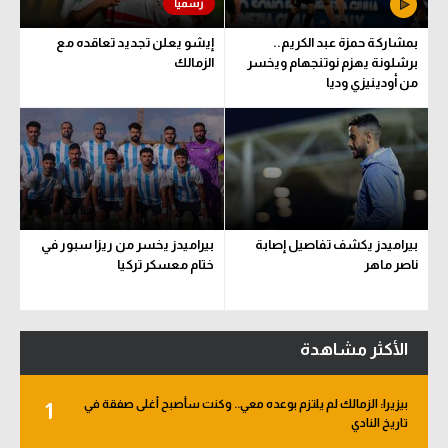
بمشاركة حمزة عبد الكريم..
إيشو يعلن تجديد تعاقده مع
برشلونة يهزم نوتنجهام ويخسر
الزمالك
من أودينيزي وديا
بيراميدز يكشف تفاصيل إصابة
بيراميدز يخسر من ريزا سبور في
ناصر ماهر
ختام معسكر تركيا
الأكثر مشاهدة
بيزيرا: الزمالك لم يلتزم بوعده معي.. وكنت سأصبح أغلى صفقة في
1
تاريخ النادي