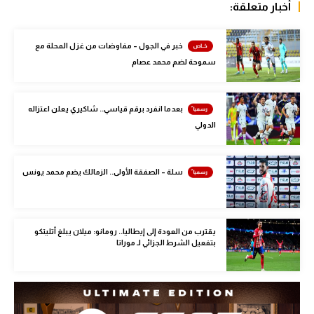
أخبار متعلقة:
الوطن العربي
في المونديال
خبر في الجول – مفاوضات من غزل المحلة مع
سموحة لضم محمد عصام
رياضة نسائية
آسيا
بعدما انفرد برقم قياسي.. شاكيري يعلن اعتزاله
أمريكا
الدولي
ركن الألعاب
سلة – الصفقة الأولى.. الزمالك يضم محمد يونس
أقسام خاصة
Gamers
يقترب من العودة إلى إيطاليا.. رومانو: ميلان يبلغ أتليتكو
بتفعيل الشرط الجزائي لـ موراتا
ميركاتو
تحقيق في الجول
تقرير في الجول