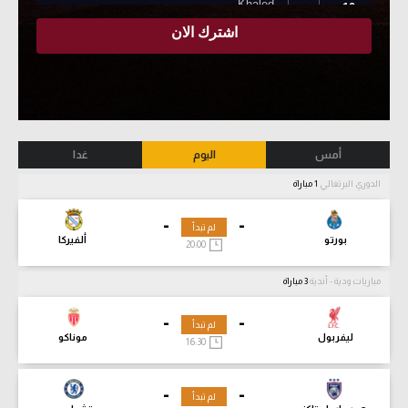
أمس
اليوم
غدا
الدوري البرتغالي
1 مباراة
-
-
لم تبدأ
بورتو
ألفيركا
20:00
مباريات ودية - أندية
3 مباراة
-
-
لم تبدأ
ليفربول
موناكو
16:30
-
-
لم تبدأ