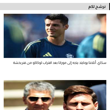
نرشح لكم
سكاي: أتلانتا يونايتد يتجه إلى موراتا بعد اقتراب لوكاكو من فنربخشة