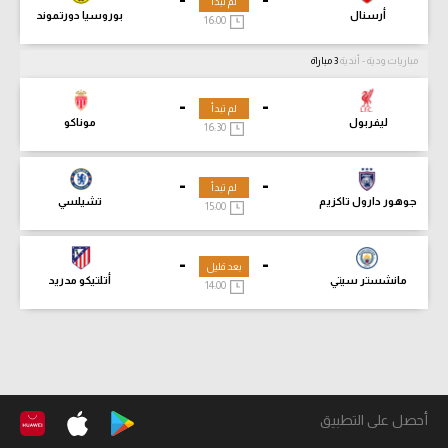
لم تبدأ
أرسنال
بوروسيا دورتموند
16:00
مباريات ودية - أندية
3 مباراة
-
-
لم تبدأ
ليفربول
موناكو
16:30
-
-
لم تبدأ
جوهور دارول تاكزيم
تشيلسي
15:00
-
-
بعد قليل
مانشستر سيتي
أتلتيكو مدريد
14:00
أحصل على التطبيق