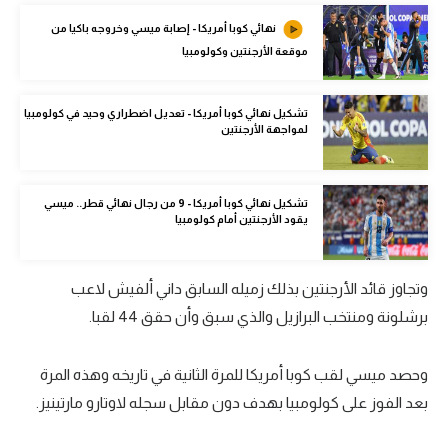
الوطن العربي
نهائي كوبا أمريكا - إصابة ميسي وخروجه باكيا من
موقعة الأرجنتين وكولومبيا
في المونديال
رياضة نسائية
تشكيل نهائي كوبا أمريكا - تعديل اضطراري وحيد في كولومبيا
لمواجهة الأرجنتين
آسيا
أمريكا
تشكيل نهائي كوبا أمريكا - 9 من رجال نهائي قطر.. ميسي
ركن الألعاب
يقود الأرجنتين أمام كولومبيا
أقسام خاصة
وتجاوز قائد الأرجنتين بذلك زميله السابق داني ألفيش لاعب
Gamers
برشلونة ومنتخب البرازيل والذي سبق وأن حقق 44 لقبا.
ميركاتو
وحصد ميسي لقب كوبا أمريكا للمرة الثانية في تاريخه وهذه المرة
تحقيق في الجول
بعد الفوز على كولومبيا بهدف دون مقابل سجله لاوتارو مارتينيز.
تقرير في الجول