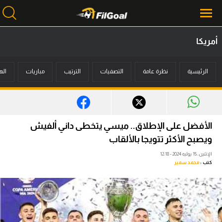
أمريكا
محتوى إخباري
الرئيسية
نظرة عامة
التصفيات
الترتيب
مباريات
اله
الرئيسية
أخبار
مباريات
الأفضل على الإطلاق.. ميسي يتخطى داني ألفيش
ميركاتو
ويصبح الأكثر تتويجا بالألقاب
الإثنين، 15 يوليه 2024 - 12:18
فانتازي في الجول
كتب :
محمد سمير
مسابقة التوقعات
فيديوهات
عدسات