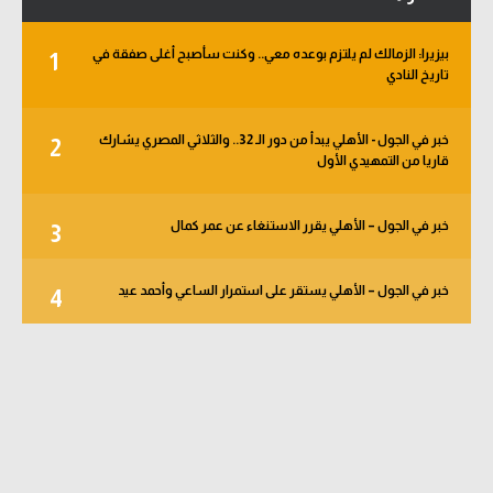
بيزيرا: الزمالك لم يلتزم بوعده معي.. وكنت سأصبح أغلى صفقة في
1
تاريخ النادي
خبر في الجول - الأهلي يبدأ من دور الـ 32.. والثلاثي المصري يشارك
2
قاريا من التمهيدي الأول
خبر في الجول – الأهلي يقرر الاستنغاء عن عمر كمال
3
خبر في الجول – الأهلي يستقر على استمرار الساعي وأحمد عيد
4