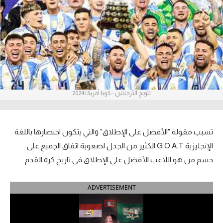
آراء حرة
ركن الألعاب
بطولات
أمريكا 2026
تتويج الأرجنتين - كوبا أمريكا 2024
الدوري المصري
الدوري الإنجليزي الممتاز
تسبب مقولة "الأفضل على الإطلاق" والتي يتكون اختصارها باللغة
الإنجليزية G.O.A.T الكثير من الجدل لصعوبة اتفاق الجميع على
الدوري الإسباني
حسم من هو اللاعب الأفضل على الإطلاق في تاريخ كرة القدم.
الدوري الإيطالي
ADVERTISEMENT
الدوري الألماني
الدوري الفرنسي