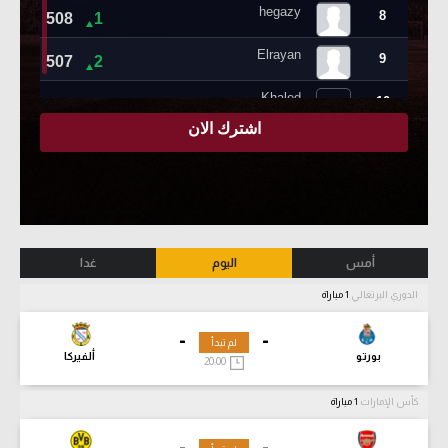
أمس
اليوم
غدا
الدوري البرتغالي
1 مباراة
-
-
لم تبدأ
بورتو
ألفيركا
20:00
كأس الإمارات
1 مباراة
-
-