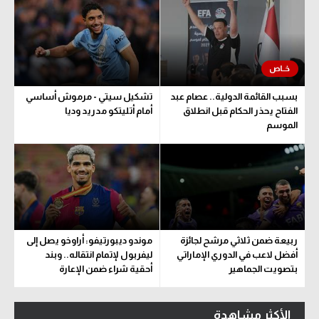
بسبب القائمة الدولية.. عصام عبد
تشكيل سيتي - مرموش أساسي
الفتاح يحذر الحكام قبل انطلاق
أمام أتليتكو مدريد وديا
الموسم
ربيعة ضمن ثلاثي مرشح لجائزة
موندو ديبورتيفو: أراوخو يصل إلى
أفضل لاعب في الدوري الإماراتي
ليفربول لإتمام انتقاله.. وبند
بتصويت الجماهير
أحقية شراء ضمن الإعارة
الأكثر مشاهدة