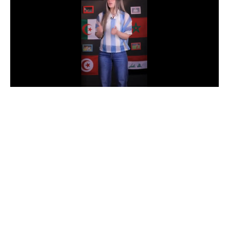
الدوري السعودي للمحترفين
دوري أبطال أوروبا
دوري أبطال إفريقيا
كل البطولات
أقسام
الكرة المصرية
الدوري المصري
الكرة الأوروبية
الكرة الإفريقية
منتخب مصر