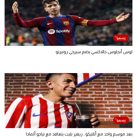
لوس أنجلوس جالاكسي يضم سيرجي روبيرتو
بعد موسم واحد مع أتلتيكو.. ريفير بليت يتعاقد مع تياجو ألمادا