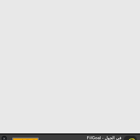
في الجول - FilGoal
×