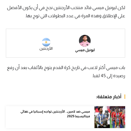
لكن ليونيل ميسي قائد منتخب الأرجنتين نجح في أن يكون الأفضل
سعودي في الجول
على الإطلاق وهذه المرة في عدد البطولات التي توج بها.
الدوري الإنجليزي
الدوري الإسباني
دوري أبطال أوروبا
الأرجنتين
ليونيل ميسي
القسم الثاني
رياضات أخرى
بات ميسي أكثر لاعب في تاريخ كرة القدم يتوج بالألقاب بعد أن رفع
رصيده إلى 45 لقبا.
أمم إفريقيا
كرة السلة الأمريكية
أخبار متعلقة:
كرة سلة
ميسي ضد لامين.. الأرجنتين تواجه إسبانيا في نهائي
كرة يد
فيناليسيما 2025
كرة طائرة