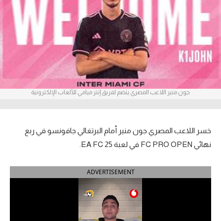
آراء حرة
ركن الألعاب
بطولات
أمريكا 2026
جون منير اللاعب المصري ينضم لفريق إنتر ميامي للألعاب الإلكترونية
الدوري المصري
الدوري الإنجليزي الممتاز
خسر اللاعب المصري جون منير أمام البرتغالي جافونسو في ربع
نهائي FC PRO OPEN في لعبة EA FC 25.
الدوري الإسباني
ADVERTISEMENT
الدوري الإيطالي
الدوري الألماني
الدوري الفرنسي