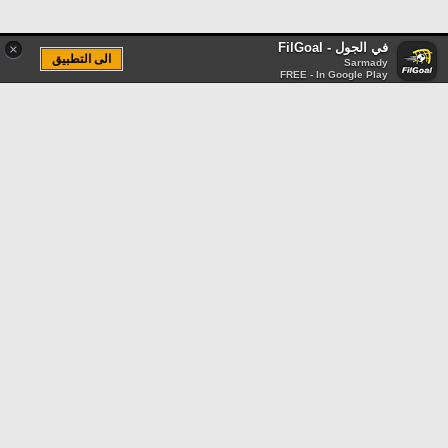
في الجول - FilGoal
×
الى التطبيق
Sarmady
FREE - In Google Play