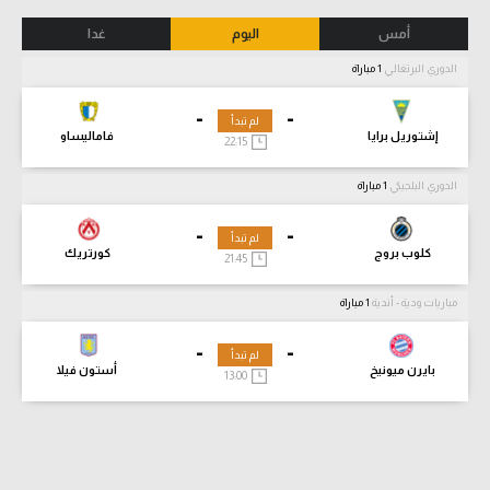
أمس
اليوم
غدا
الدوري البرتغالي
1 مباراة
-
-
لم تبدأ
إشتوريل برايا
فاماليساو
22:15
الدوري البلجيكي
1 مباراة
-
-
لم تبدأ
كلوب بروج
كورتريك
21:45
مباريات ودية - أندية
1 مباراة
-
-
لم تبدأ
بايرن ميونيخ
أستون فيلا
13:00