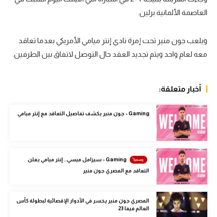
العاصمة الألمانية برلين.
سعودي في الجول
الدوري الإنجليزي
ويلعب جون منير تحت إمرة نادي إنتر ميامي الأمريكي بعدما تعاقد
الدوري الإسباني
معه لعام واحد ويتم تجديد العقد حال التوصل لاتفاق بين الطرفين.
دوري أبطال أوروبا
أخبار متعلقة:
القسم الثاني
رياضات أخرى
Gaming - جون منير يكشف تفاصيل التعاقد مع إنتر ميامي
أمم إفريقيا
كرة السلة الأمريكية
Gaming - سيزامل ميسي.. إنتر ميامي يعلن
كرة سلة
التعاقد مع المصري جون منير
كرة يد
المصري جون منير يخسر في الأدوار الإقصائية لبطولة كأس
كرة طائرة
العالم فيفا 23