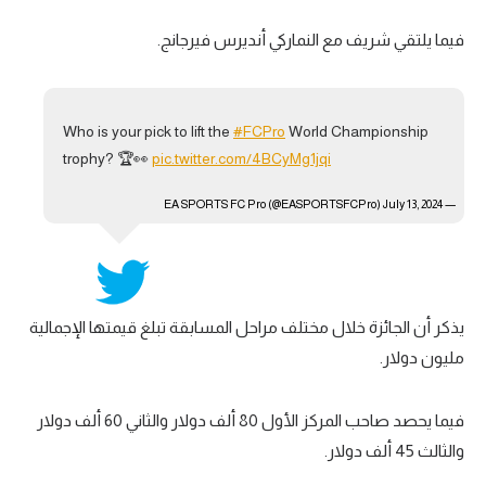
تحليل في الجول
فيما يلتقي شريف مع النماركي أنديرس فيرجانج.
حكايات في الجول
كويز في الجول
Who is your pick to lift the
#FCPro
World Championship
trophy? 🏆👀
pic.twitter.com/4BCyMg1jqi
فيديو في الجول
July 13, 2024
— EA SPORTS FC Pro (@EASPORTSFCPro)
يذكر أن الجائزة خلال مختلف مراحل المسابقة تبلغ قيمتها الإجمالية
مليون دولار.
فيما يحصد صاحب المركز الأول 80 ألف دولار والثاني 60 ألف دولار
والثالث 45 ألف دولار.