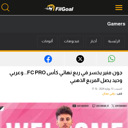
Gamers
محتوى إخباري
الرئيسية
أخبار
فيديوهات
ألبومات
الرئيسية
أخبار
مباريات
جون منير يخسر في ربع نهائي كأس FC PRO.. وعربي
ميركاتو
وحيد يصل المربع الذهبي
السبت، 13 يوليه 2024 - 17:16
فانتازي في الجول
كتب :
رامي جمال
مسابقة التوقعات
فيديوهات
عدسات