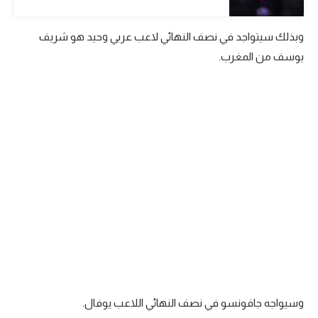
الوطن العربي
وبذلك سيتواجد في نصف النهائي لاعب عربي وحيد هو شريف
في المونديال
يوسف من المغرب.
رياضة نسائية
آسيا
أمريكا
ركن الألعاب
أقسام خاصة
Gamers
ميركاتو
تحقيق في الجول
وسيواجه جافونسو في نصف النهائي اللاعب يوفال.
تقرير في الجول