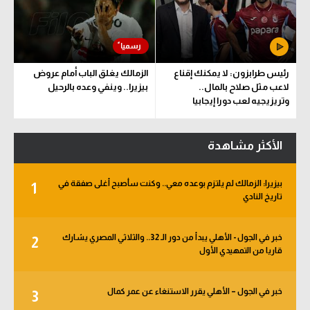
رئيس طرابزون: لا يمكنك إقناع
الزمالك يغلق الباب أمام عروض
لاعب مثل صلاح بالمال..
بيزيرا.. وينفي وعده بالرحيل
وتريزيجيه لعب دورا إيجابيا
الأكثر مشاهدة
بيزيرا: الزمالك لم يلتزم بوعده معي.. وكنت سأصبح أغلى صفقة في
1
تاريخ النادي
خبر في الجول - الأهلي يبدأ من دور الـ 32.. والثلاثي المصري يشارك
2
قاريا من التمهيدي الأول
خبر في الجول – الأهلي يقرر الاستنغاء عن عمر كمال
3