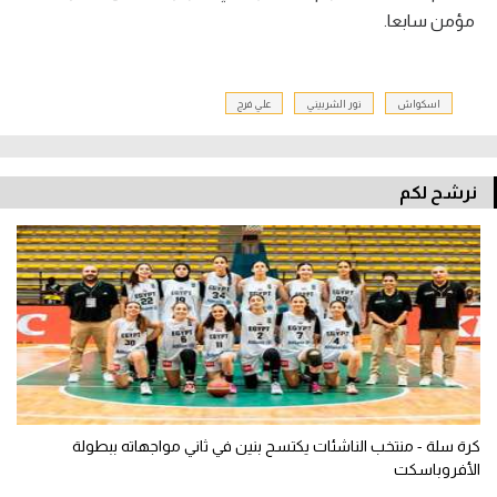
مؤمن سابعا.
اسكواش
نور الشربيني
علي فرج
نرشح لكم
كرة سلة - منتخب الناشئات يكتسح بنين في ثاني مواجهاته ببطولة
الأفروباسكت