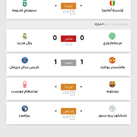
-
-
لم تبدأ
إشتريلا أمادورا
سبورتنج لشبونة
22:30
مباريات ودية - أندية
4 مباراة
0
0
مباشر
فرينكفاروزي
ريال مدريد
01:25
1
1
انتهت
مانشستر يونايتد
باريس سان جيرمان
-
-
لم تبدأ
برشلونة
نوتنجهام فورست
22:00
-
-
بعد قليل
تشايكور ريزه سبور
بيراميدز
20:00