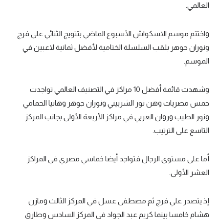
العالمي.
تحليل في الجول
واختتم موسم الاسكواش الأسبوع الماضي بتتويج الثنائي علي فرج
حكايات في الجول
ونوران جوهر بلقب السلسلة الختامية لأفضل ثمانية لاعبين في
كويز في الجول
الموسم.
فيديو في الجول
وشهدت قائمة أفضل 10 مراكز في التصنيف العالمي تواجدت
خمس مصريات وهن نور الشربيني ونوران جوهر وهانيا الحمامي
ونور الطيب وروان العربي في مراكز الأربعة الأولى بجانب المركز
التاسع على الترتيب.
أما على مستوى الرجال فتواجد أيضا خماسي مصري في المراكز
العشر الأولى.
إذ يتصدر علي فرج ثم مصطفى عسل في المركز الثالث ومازن
هشام خامسا بينما كريم عبد الجواد في المركز السادس وطارق