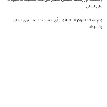
على التوالي.
سعودي في الجول
الدوري الإنجليزي
ولم تشهد المراكز الـ 20 الأولى أي تغييرات على مستوى الرجال
الدوري الإسباني
والسيدات.
دوري أبطال أوروبا
القسم الثاني
رياضات أخرى
أمم إفريقيا
كرة السلة الأمريكية
كرة سلة
كرة يد
كرة طائرة