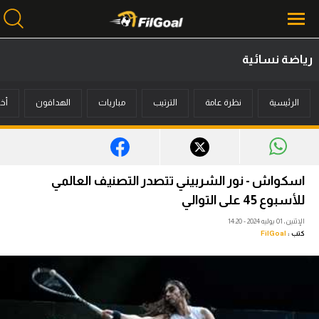
رياضة نسائية
محتوى إخباري
الرئيسية
نظرة عامة
الترتيب
مباريات
الهدافون
أخب
الرئيسية
أخبار
مباريات
اسكواش - نور الشربيني تتصدر التصنيف العالمي
ميركاتو
للأسبوع 45 على التوالي
الإثنين، 01 يوليه 2024 - 14:20
فانتازي في الجول
كتب :
FilGoal
مسابقة التوقعات
فيديوهات
عدسات