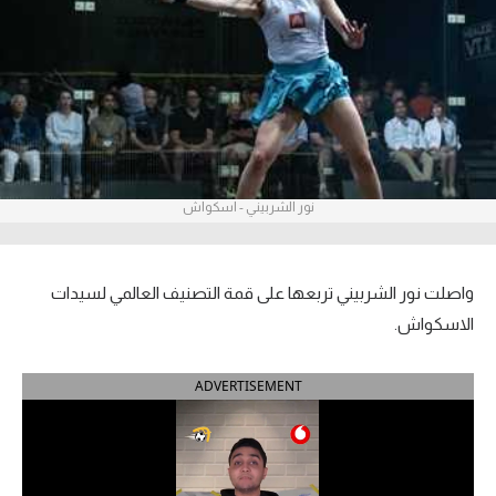
آراء حرة
ركن الألعاب
بطولات
أمريكا 2026
نور الشربيني - اسكواش
الدوري المصري
الدوري الإنجليزي الممتاز
واصلت نور الشربيني تربعها على قمة التصنيف العالمي لسيدات
الاسكواش.
الدوري الإسباني
ADVERTISEMENT
الدوري الإيطالي
الدوري الألماني
الدوري الفرنسي