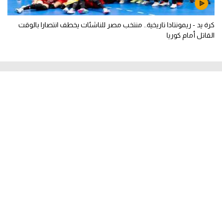
كرة يد - ريمونتادا تاريخية.. منتخب مصر للناشئات يخطف انتصارا بالوقت
القاتل أمام كوريا