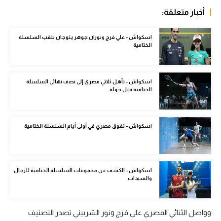
الوطن العربي
أخبار متعلقة:
في المونديال
اسكواش - علي فرج ونوران جوهر يتوجان بلقب السلسلة
الختامية
رياضة نسائية
آسيا
اسكواش - تأهل ثلاثي مصري إلى نصف نهائي السلسلة
أمريكا
الختامية قبل جولة
ركن الألعاب
اسكواش - تفوق مصري في أولى أيام السلسلة الختامية
أقسام خاصة
Gamers
اسكواش - الكشف عن مجموعات السلسلة الختامية للرجال
ميركاتو
والسيدات
تحقيق في الجول
وواصل الثنائي المصري علي فرج ونور الشربيني تصدر التصنيف
تقرير في الجول