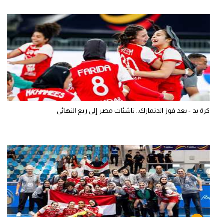
كرة يد - بعد فوز الدنمارك.. ناشئات مصر إلى ربع النهائي