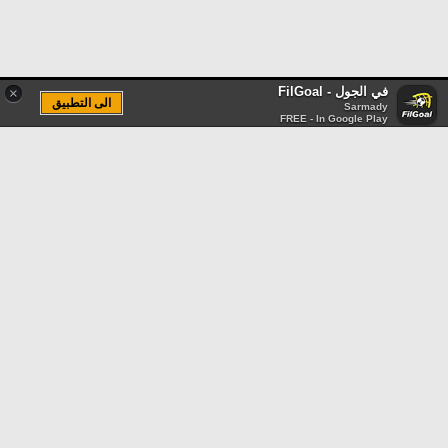
في الجول - FilGoal
×
الى التطبيق
Sarmady
FREE - In Google Play