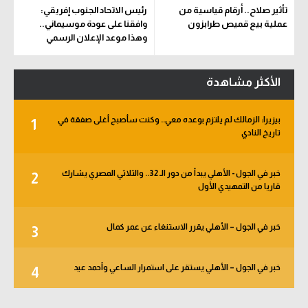
تأثير صلاح.. أرقام قياسية من
رئيس الاتحاد الجنوب إفريقي:
عملية بيع قميص طرابزون
وافقنا على عودة موسيماني..
وهذا موعد الإعلان الرسمي
الأكثر مشاهدة
بيزيرا: الزمالك لم يلتزم بوعده معي.. وكنت سأصبح أغلى صفقة في
1
تاريخ النادي
خبر في الجول - الأهلي يبدأ من دور الـ 32.. والثلاثي المصري يشارك
2
قاريا من التمهيدي الأول
خبر في الجول – الأهلي يقرر الاستنغاء عن عمر كمال
3
خبر في الجول – الأهلي يستقر على استمرار الساعي وأحمد عيد
4