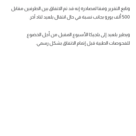
وتابع التقرير وفقا لمصادره إنه قد تم الاتفاق بين الطرفين مقابل
تحليل في الجول
500 ألف يورو بجانب نسبة في حال انتقال بلعيد لناد آخر.
حكايات في الجول
كويز في الجول
ويطير بلعيد إلى بلجيكا الأسبوع المقبل من أجل الخضوع
للفحوصات الطبية قبل إتمام الاتفاق بشكل رسمي.
فيديو في الجول