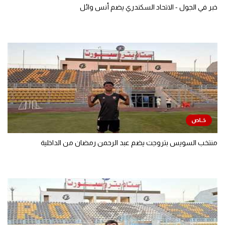
خبر في الجول - الاتحاد السكندري يضم أنس وائل
منتخب السويس بتروجت يضم عبد الرحمن رمضان من الداخلية