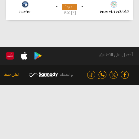
-
-
لم تبدأ
تشايكور ريزه سبور
بيراميدز
15:00
أحصل على التطبيق
بواسطة
اعلن معنا