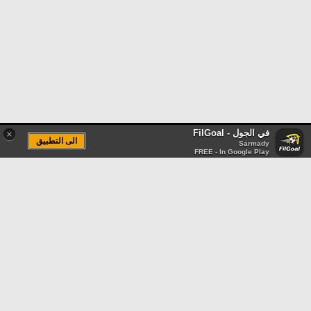
في الجول - FilGoal
×
الى التطبيق
Sarmady
FREE - In Google Play