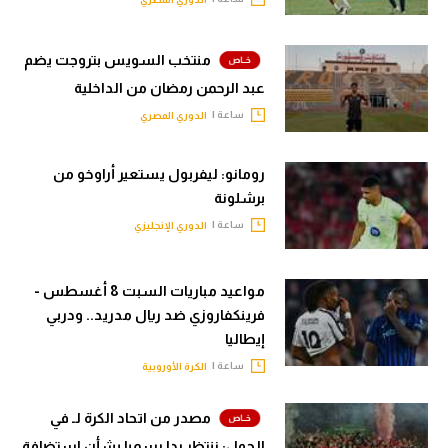
منتخب السويس بتروجت يضم
عبد الرحمن رمضان من الداخلية
ساعة |
الدوري المصري
رومانو: ليفربول يستعير أراوخو من
برشلونة
ساعة |
الدوري الإنجليزي
مواعيد مباريات السبت 8 أغسطس -
فرينكفاروزي ضد ريال مدريد.. ودربي
إيطاليا
ساعة |
الكرة الأوروبية
مصدر من اتحاد الكرة لـ في
الجول: ننتظر ردا رسميا بشأن استضافة