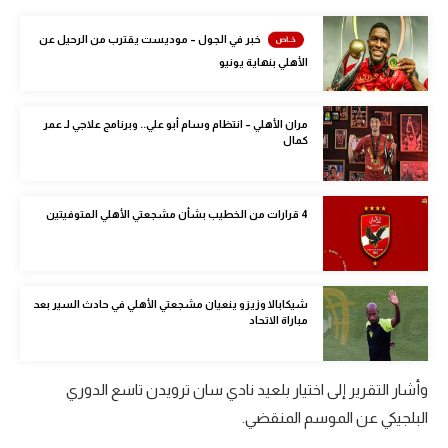
الوطن العربي
خبر في الجول – موديست يقترب من الرحيل عن
في المونديال
الأهلي بنهاية يونيو
رياضة نسائية
مران الأهلي – انتظام وسام أبو علي.. وبرنامج علاجي لـ عمر
آسيا
كمال
أمريكا
4 قرارات من الخطيب بشأن مشجعتي الأهلي المتوفيتين
ركن الألعاب
أقسام خاصة
شيكابالا وزيزو ينعيان مشجعتي الأهلي في حادث السير بعد
Gamers
مباراة الاتحاد
ميركاتو
وأشار التقرير إلى اختيار بلعيد نادي سان ترويدن تاسع الدوري
تحقيق في الجول
البلجيكي عن الموسم المنقضي.
تقرير في الجول