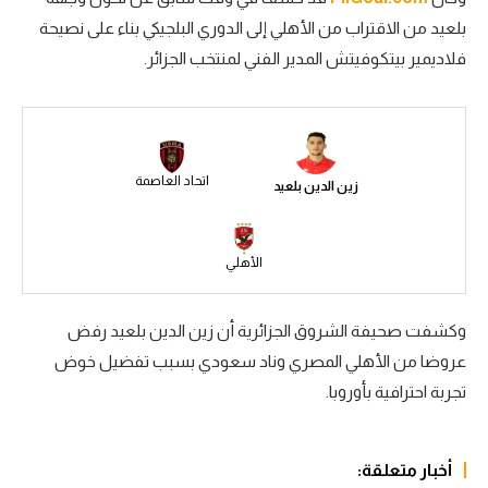
بلعيد من الاقتراب من الأهلي إلى الدوري البلجيكي بناء على نصيحة
سعودي في الجول
فلاديمير بيتكوفيتش المدير الفني لمنتخب الجزائر.
الدوري الإنجليزي
الدوري الإسباني
دوري أبطال أوروبا
اتحاد العاصمة
زين الدين بلعيد
القسم الثاني
رياضات أخرى
الأهلي
أمم إفريقيا
وكشفت صحيفة الشروق الجزائرية أن زين الدين بلعيد رفض
كرة السلة الأمريكية
عروضا من الأهلي المصري وناد سعودي بسبب تفضيل خوض
كرة سلة
تجربة احترافية بأوروبا.
كرة يد
كرة طائرة
أخبار متعلقة: