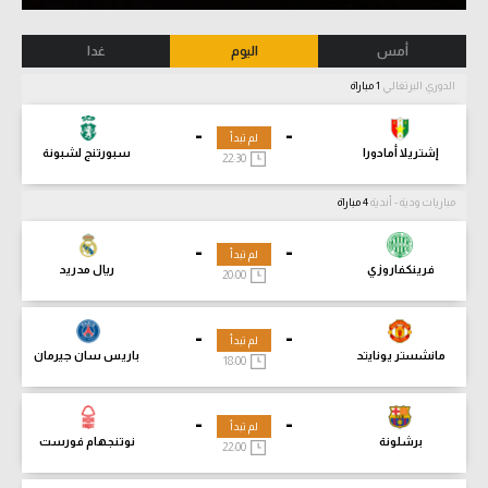
أمس
اليوم
غدا
الدوري البرتغالي
1 مباراة
-
-
لم تبدأ
إشتريلا أمادورا
سبورتنج لشبونة
22:30
مباريات ودية - أندية
4 مباراة
-
-
لم تبدأ
فرينكفاروزي
ريال مدريد
20:00
-
-
لم تبدأ
مانشستر يونايتد
باريس سان جيرمان
18:00
-
-
لم تبدأ
برشلونة
نوتنجهام فورست
22:00