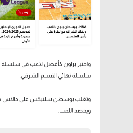
NBA - بوسطن يتوج باللقب
جدول الدوري الإنجليز
ويفك الشراكة مع ليكرز على
لموسم
رأس المتوجين
مصرية وأخرى نارية في
الأولى
واختير براون​ كأفضل لاعب في سلسلة ن
سلسلة نهائي القسم الشرقي.
ويحصد اللقب.