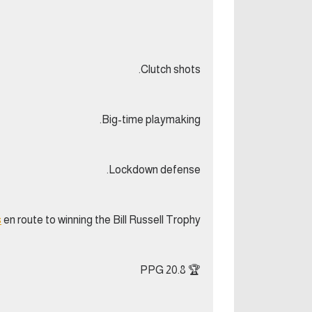
Clutch shots.
Big-time playmaking.
Lockdown defense.
s
en route to winning the Bill Russell Trophy!
🏆 20.8 PPG