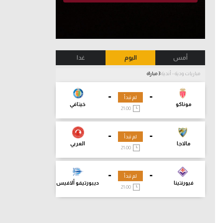
أمس
اليوم
غدا
مباريات ودية - أندية
3 مباراة
-
-
لم تبدأ
موناكو
خيتافي
21:00
-
-
لم تبدأ
مالاجا
العربي
21:00
-
-
لم تبدأ
فيورنتينا
ديبورتيفو ألافيس
21:00