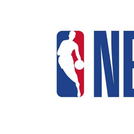
آسيا
دوري أبطال أوروبا
لسعودي للمحترفين
أمريكا
القسم الثاني
ل أوروبا
ركن الألعاب
رياضات أخرى
ل إفريقيا