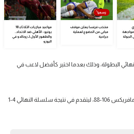
ي
منتخب فرنسا يعلن موقف
مواعيد مباريات الثلاثاء 18
 2024/2025.. مواجهة
مبابي من الحضوع لعملية
يونيو - الأهلي ضد الاتحاد..
 الجولة
جراحية
والظهور الأول لـ رونالدو في
اليورو
هائي البطولة، وذلك بعدما اختير كأفضل لاعب في
وتغلب بوسطن سلتيكس على دالاس مافريكس 106-88، ليتقدم في نتيجة سلسلة النهائي 4-1