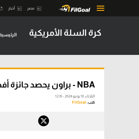
مصر
أخبار
كرة السلة الأمريكية
الرئيسية
محتوى إخباري
بطولات
الرئيسية
أمريكا 2026
أخبار
الدوري ا
مباريات
الدوري الإ
NBA - براون يحصد جائزة أفضل لاعب في سلسلة النهائي
ميركاتو
الدوري ال
الثلاثاء، 18 يونيو 2024 - 12:35
فانتازي في الجول
كتب :
FilGoal
الدوري ال
مسابقة التوقعات
الدوري الأ
فيديوهات
الدوري ا
عدسات