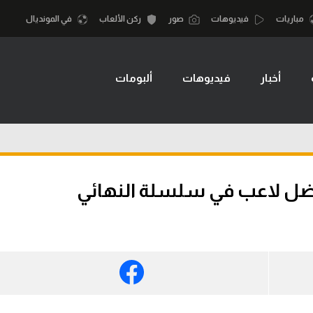
مباريات
فيديوهات
صور
ركن الألعاب
في المونديال
أخبار
فيديوهات
ألبومات
أقسام
أمم إفريقيا
الكرة المصرية
كرة السلة الأمر
الدوري المصري
لمصري
كرة سلة
الكرة الأوروبية
نجليزي الممتاز
كرة يد
الكرة الإفريقية
إسباني
كرة طائرة
منتخب مصر
إيطالي
الوطن العربي
سعودي في الجول
في المونديال
لماني
الدوري الإنجليزي
رياضة نسائية
لفرنسي
الدوري الإسباني