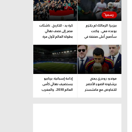
بيزيرا: الزمالك لم يلتزم
كرة يد - للتاريخ.. ناشئات
بوعده معي.. وكنت
مصر إلى نصف نهائي
سأصبح أغلى صفقة في
بطولة العالم لأول مرة
تاريخ النادي
موندو: رودري يمنح
إذاعة إسبانية: برنابيو
برشلونة الضوء الأخضر
يستضيف نهائي كأس
للتفاوض مع مانشستر
العالم 2030.. والمغرب
سيتي
تنظم مونديال الأندية
2029