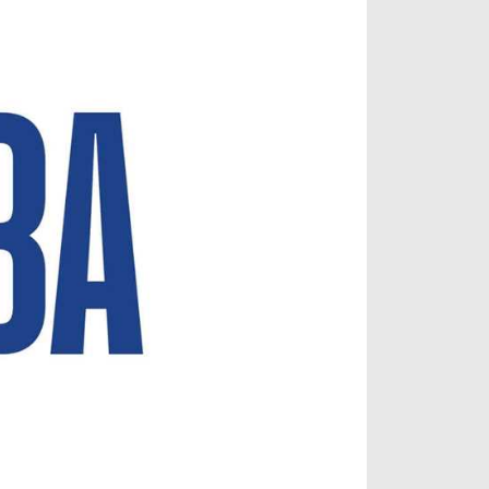
آراء حرة
الدوري ا
ركن الألعاب
دوري أبطا
دوري أبطا
كل البطولات