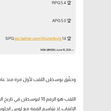
🏆 5.4 RPG
🏆 5.0 APG
pic.twitter.com/IKszsmkvIg
🏆 1.6 SPG
June 18, 2024
— NBA (@NBA)
وحقّق بوسطن اللقب لأول مرة منذ عام 2008
اللقب هو الرقم 18 لبوسطن 
الالقاب، إذ تقاسم القمة مع لوس انجلوس ليكرز برصيد 