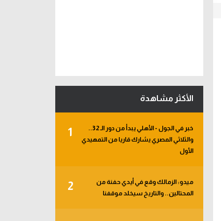
الأكثر مشاهدة
خبر في الجول - الأهلي يبدأ من دور الـ 32..
1
والثلاثي المصري يشارك قاريا من التمهيدي
الأول
ميدو: الزمالك وقع في أيدي حفنة من
2
المحتالين.. والتاريخ سيخلد موقفنا