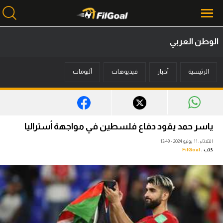
الوطن العربي
محتوى إخباري
الرئيسية
أخبار
فيديوهات
ألبومات
الرئيسية
أخبار
مباريات
ياسر حمد يقود دفاع فلسطين في مواجهة أستراليا
ميركاتو
الثلاثاء، 11 يونيو 2024 - 13:49
كتب :
FilGoal
فانتازي في الجول
مسابقة التوقعات
فيديوهات
عدسات