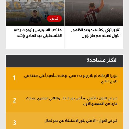
تقرير تركي يكشف موعد الظهور
منتخب السويس بتروجت يضم
الأول لصلاح مع طرابزون
الفلسطيني عبد الهادي راشد
الأكثر مشاهدة
بيزيرا: الزمالك لم يلتزم بوعده معي.. وكنت سأصبح أغلى صفقة في
1
تاريخ النادي
خبر في الجول - الأهلي يبدأ من دور الـ 32.. والثلاثي المصري يشارك
2
قاريا من التمهيدي الأول
خبر في الجول – الأهلي يقرر الاستنغاء عن عمر كمال
3