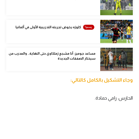
الوطن العربي
في المونديال
كلوزه يخوض تجربته التدريبية الأولى في ألمانيا
رياضة نسائية
آسيا
مساعد جوميز: أنا مشجع زملكاوي حتى النهاية.. والمدرب من
أمريكا
سيختار الصفقات الجديدة
ركن الألعاب
وجاء التشكيل بالكامل كالتالي:
أقسام خاصة
الحارس: رامي حمادة.
Gamers
ميركاتو
تحقيق في الجول
تقرير في الجول