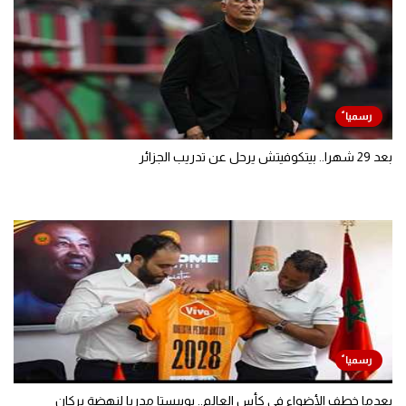
بعد 29 شهرا.. بيتكوفيتش يرحل عن تدريب الجزائر
بعدما خطف الأضواء في كأس العالم.. بوبيستا مدربا لنهضة بركان