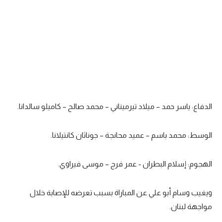
تحليل في الجول
حكايات في الجول
كويز في الجول
فيديو في الجول
الدفاع: ياسر حمد – ميلاد تيرميناني – محمد صالح – كاميلو سالدانا.
الوسط: محمد باسم – عميد محانجة – جوناثان كانتيلانا.
الهجوم: إسلام البطران - عمر فرج – موسى فيراوي.
ويغيب وسام أبو علي عن المباراة بسبب تعرضه للإصابة خلال
مواجهة لبنان.