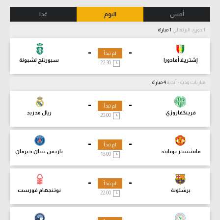
أمس
اليوم
غدا
الدوري البرتغالي
1 مباراة
-
-
لم تبدأ
إشتريلا أمادورا
سبورتنج لشبونة
22:30
مباريات ودية - أندية
4 مباراة
-
-
لم تبدأ
فرينكفاروزي
ريال مدريد
20:00
-
-
لم تبدأ
مانشستر يونايتد
باريس سان جيرمان
18:00
-
-
لم تبدأ
برشلونة
نوتنجهام فورست
22:00