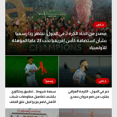
مصدر من اتحاد الكرة لـ في الجول: ننتظر ردا رسميا
بشأن استضافة كأس إفريقيا تحت 23 عاما المؤهلة
للأولمبياد
خبر في الجول - الكرمة العراقي
سبعة شروط.. تطبيق زملكاوي
يقترب من ضم مروان حمدي
يكشف تفاصيل مفاوضات شباب
الأهلي لضم بيزيرا قبل غلق الملف