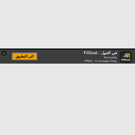
في الجول - FilGoal
×
الى التطبيق
Sarmady
FREE - In Google Play