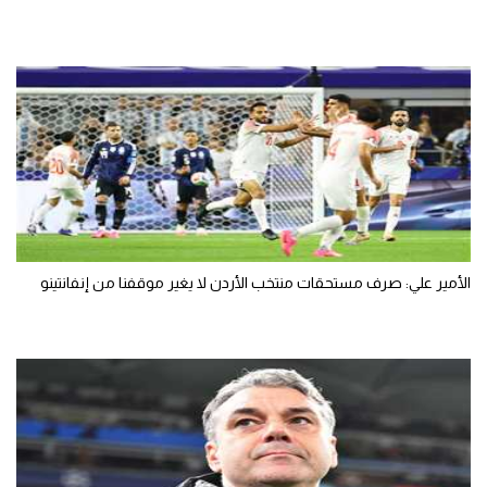
الأمير علي: صرف مستحقات منتخب الأردن لا يغير موقفنا من إنفانتينو