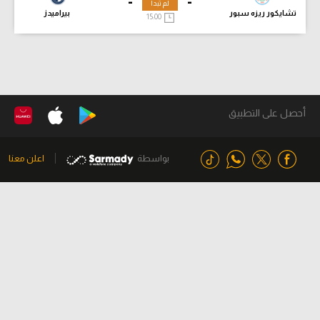
-
-
لم تبدأ
تشايكور ريزه سبور
بيراميدز
15:00
أحصل على التطبيق
بواسطة
اعلن معنا