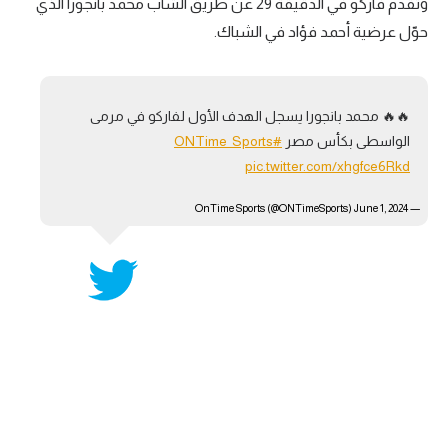
وتقدم فاركو في الدقيقة 29 عن طريق الشاب محمد بانجورا الذي
تحليل في الجول
حوّل عرضية أحمد فؤاد في الشباك.
حكايات في الجول
كويز في الجول
🔥🔥 محمد بانجورا يسجل الهدف الأول لفاركو في مرمى
الواسطى بكأس مصر
#ONTime_Sports
فيديو في الجول
pic.twitter.com/xhgfce6Rkd
June 1, 2024
— OnTime Sports (@ONTimeSports)