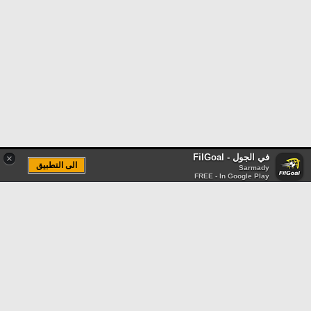
في الجول - FilGoal
×
الى التطبيق
Sarmady
FREE - In Google Play