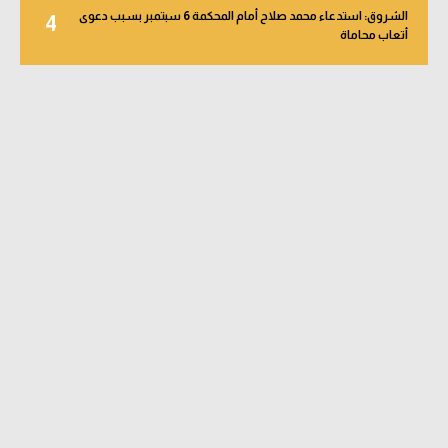
الشروق: استدعاء محمد صلاح أمام المحكمة 6 سبتمبر بسبب دعوى
4
أتعاب محاماة