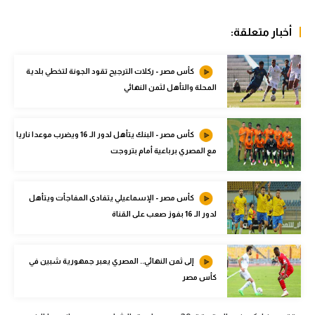
الوطن العربي
أخبار متعلقة:
في المونديال
رياضة نسائية
كأس مصر - ركلات الترجيح تقود الجونة لتخطي بلدية
المحلة والتأهل لثمن النهائي
آسيا
أمريكا
كأس مصر - البنك يتأهل لدور الـ 16 ويضرب موعدا ناريا
مع المصري برباعية أمام بتروجت
ركن الألعاب
كأس مصر - الإسماعيلي يتفادى المفاجأت ويتأهل
أقسام خاصة
لدور الـ 16 بفوز صعب على القناة
Gamers
ميركاتو
إلى ثمن النهائي.. المصري يعبر جمهورية شبين في
كأس مصر
تحقيق في الجول
تقرير في الجول