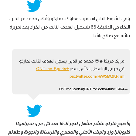
وفي الشوط الثاني استمرت محاولات فاركو وأنهى محمد عز الدين
اللقاء في الدقيقة 88 بتسجيل الهدف الثالث من انفراد بعد تمريرة
ثنائية مع صلاح باشا.
مزيكا مزيكا 🔥😍 محمد عز الدين يسجل الهدف الثالث لفاركو
في مرمى الواسطى بكأس مصر
#ONTime_Sports
pic.twitter.com/RiW5BQKRhm
June 1, 2024
— OnTime Sports (@ONTimeSports)
وأصبح فاركو عاشر متأهل لدور الـ 16 بعد كل من: سيراميكا
كليوباترا وزد والبنك الأهلي والمصري والترسانة والجونة وطلائع