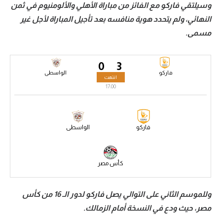
وسيلتقي فاركو مع الفائز من مباراة الأهلي والألومنيوم في ثمن
سعودي في الجول
النهائي، ولم يتحدد هوية منافسه بعد تأجيل المباراة لأجل غير
مسمى.
الدوري الإنجليزي
الدوري الإسباني
0
3
دوري أبطال أوروبا
فاركو
الواسطى
انتهت
17:00
القسم الثاني
رياضات أخرى
فاركو
الواسطى
أمم إفريقيا
كرة السلة الأمريكية
كأس مصر
كرة سلة
كرة يد
وللموسم الثاني على التوالي يصل فاركو لدور الـ 16 من كأس
مصر، حيث ودع في النسخة أمام الزمالك.
كرة طائرة