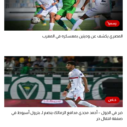
المصري يكشف عن وديتين بمعسكره في المغرب
خبر في الجول – أحمد مجدي مدافع الزمالك ينضم لـ بترول أسيوط في
صفقة انتقال حر