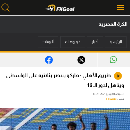
الكرة المصرية
محتوى إخباري
الرئيسية
أخبار
فيديوهات
ألبومات
الرئيسية
أخبار
مباريات
طريق الأهلي - فاركو ينتصر بثلاثية على الواسطى
ميركاتو
ويتأهل لدور الـ 16
فانتازي في الجول
السبت، 01 يونيو 2024 - 19:09
كتب :
FilGoal
مسابقة التوقعات
فيديوهات
عدسات