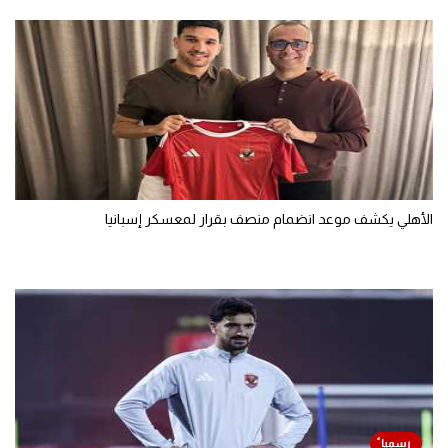
الأهلي يكشف موعد انضمام منصف بقرار لمعسكر إسبانيا