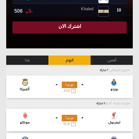
أمس
اليوم
غدا
الدوري البرتغالي
1 مباراة
-
-
لم تبدأ
بورتو
ألفيركا
20:00
مباريات ودية - أندية
3 مباراة
-
-
لم تبدأ
ليفربول
موناكو
16:30