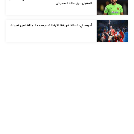
المقبل.. ورسالة لـ مميش
الوطن العربي
في المونديال
أجوستي: فعلها فريقنا لكرة القدم مجددا.. يا لها من هيمنة
رياضة نسائية
آسيا
أمريكا
ركن الألعاب
أقسام خاصة
Gamers
ميركاتو
تحقيق في الجول
تقرير في الجول