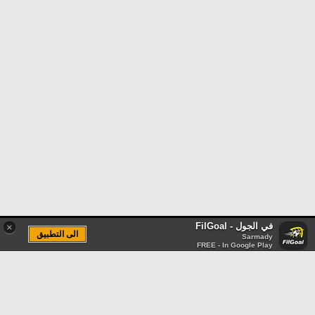
في الجول - FilGoal
×
الى التطبيق
Sarmady
FREE - In Google Play