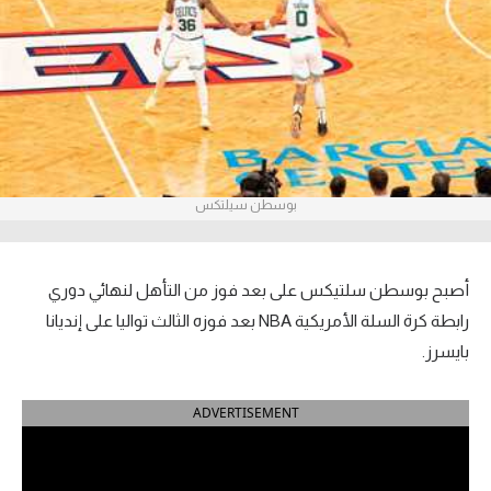
آراء حرة
ركن الألعاب
بطولات
أمريكا 2026
بوسطن سيلتكس
الدوري المصري
الدوري الإنجليزي الممتاز
أصبح بوسطن سلتيكس على بعد فوز من التأهل لنهائي دوري
رابطة كرة السلة الأمريكية NBA بعد فوزه الثالث تواليا على إنديانا
الدوري الإسباني
بايسرز.
الدوري الإيطالي
ADVERTISEMENT
الدوري الألماني
الدوري الفرنسي