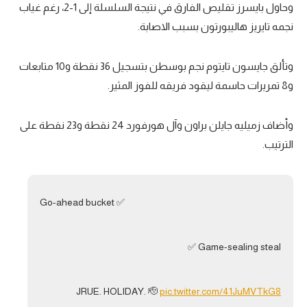
وحاول بايسرز تقليص الفارق في نتيجة السلسلة إلى 1-2، رغم غياب
تحليل في الجول
نجمه تايريز هاليبورتون بسبب الاصابة.
حكايات في الجول
وتألق جايسون تايتوم نجم بوسطن بتسجيل 36 نقطة و10 متابعات
كويز في الجول
و8 تمريرات حاسمة ليقود فريقه للفوز المثير.
فيديو في الجول
وأضاف زميليه جايلن براون وآل هورفورد 24 نقطة و23 نقطة على
الترتيب.
Go-ahead bucket ✅
Game-sealing steal ✅
JRUE. HOLIDAY. 🫡
pic.twitter.com/41JuMVTkG8