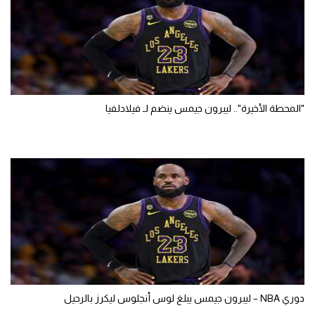
"المحطة الأخيرة".. ليبرون جيمس ينضم لـ فيلادلفيا
دوري NBA – ليبرون جيمس يبلغ لوس أنجلوس ليكرز بالرحيل