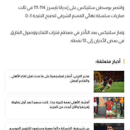
وانتصر بوسطن سلتيكس على إنديانا بايسرز 114-111 في ثالث
سعودي في الجول
مباريات سلسلة نهائي القسم الشرقي لتصبح النتيجة 3-0.
الدوري الإنجليزي
الدوري الإسباني
وفاز سلتيكس بعد التأخر في معظم فترات اللقاء ووصول الفارق
في بعض الأحيان إلى 18 نقطة.
دوري أبطال أوروبا
القسم الثاني
أخبار متعلقة:
رياضات أخرى
مدير الترجي: أعتذر لمشجعينا على ما حدث قبل لقاء الأهلي..
أمم إفريقيا
والقادم أفضل
كرة السلة الأمريكية
كرة سلة
أفشة: الأهلي نعمة كبيرة جدا.. كنت سعيدا بعد أول بطولة
إفريقيا والآن أبحث عن المزيد
كرة يد
كرة طائرة
بن شريفية: الخسارة دائما صعبة وسنعود للتتويج الموسم