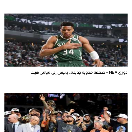
دوري NBA – صفقة مدوية جديدة.. يانيس إلى ميامي هيت