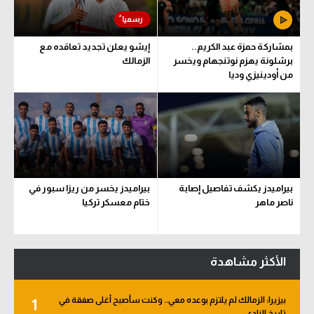
بمشاركة حمزة عبد الكريم..
إيشو يعلن تجديد تعاقده مع
برشلونة يهزم نوتنجهام ويخسر
الزمالك
من أودينيزي وديا
بيراميدز يكشف تفاصيل إصابة
بيراميدز يخسر من ريزا سبور في
ناصر ماهر
ختام معسكر تركيا
الأكثر مشاهدة
بيزيرا: الزمالك لم يلتزم بوعده معي.. وكنت سأصبح أغلى صفقة في
1
تاريخ النادي