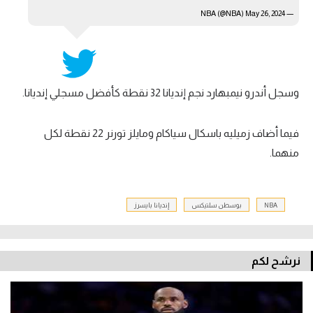
May 26, 2024
— NBA (@NBA)
وسجل أندرو نيمبهارد نجم إنديانا 32 نقطة كأفضل مسجلي إنديانا.
فيما أضاف زميليه باسكال سياكام ومايلز تورنر 22 نقطة لكل
منهما.
NBA
بوسطن سلتيكس
إنديانا بايسرز
نرشح لكم