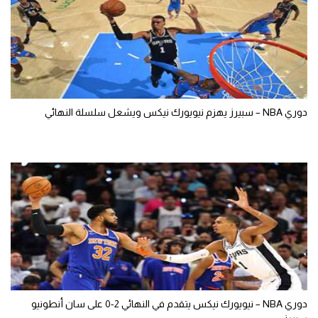
دوري NBA – سبيرز يهزم نيويورك نيكس ويشعل سلسلة النهائي
دوري NBA – نيويورك نيكس يتقدم في النهائي 2-0 على سان أنطونيو