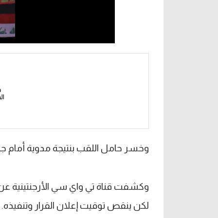
ال
وخسر حامل اللقب بنتيجة مدوية أمام جمهوره بنتيجة 5-0 وظل
وكشفت قناة تي واي سي الأرجنتينية عن است
لكن ينقص توقيت إعلان القرار وتنفيذه.