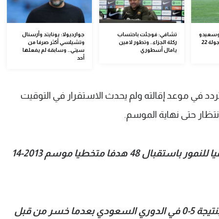
 وسعيدو
تشافي: فوجئت باحتساب
جوارديولا: يونايتد وأرسنال
سمبوريه.. عقوبات الجولة 22
ركلة الجزاء.. وتطور لامين
وتشيلسي أكثر صرفا من
يامال أسطوري
سيتي.. وسابقة لم يفعلها
أحد
تردد في موعد إقالته ولم يحدث الاستقرار في التوقيت
انتظار حتى نهاية الموسم.
وأصبح الموسم الحالي هو الأسوأ دفاعيا للنمور باستقبال 48 هدفا متخطيا موسم 2013-14
وللمرة الثالثة في تاريخه يخسر الاتحاد بنتيجة 5-0 في الدوري السعودي بعدما خسر من قبل