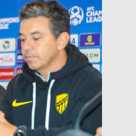
آراء حرة
الدوري ا
ركن الألعاب
دوري أبطا
دوري أبطا
كل البطولات