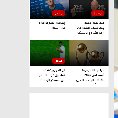
فيفا يعلن دعمه
إيفرتون يضم نورجارد
لإنفانتينو.. ويعتذر عن
من أرسنال
أزمة مشروع الاستثمار
مواعيد الخميس 6
في الجول يكشف
أغسطس 2026..
تفاصيل غياب السعيد
ناشئات اليد ضد الصين
عن معسكر الزمالك
وقرعة أبطال إفريقيا
والكونفدرالية