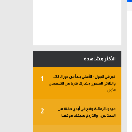
الأكثر مشاهدة
خبر في الجول - الأهلي يبدأ من دور الـ 32..
1
والثلاثي المصري يشارك قاريا من التمهيدي
الأول
ميدو: الزمالك وقع في أيدي حفنة من
2
المحتالين.. والتاريخ سيخلد موقفنا