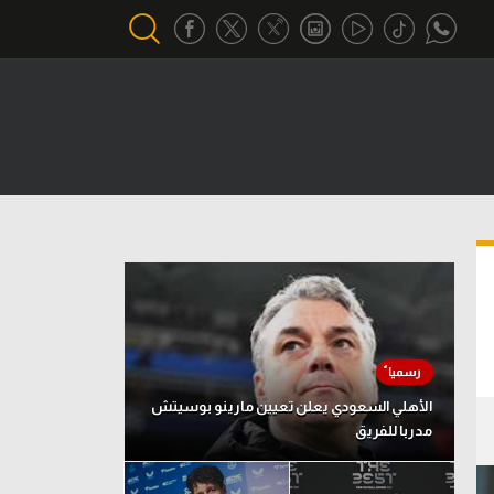
أقسام خاصة
Gamers
يكية
ميركاتو
تحقيق في الجول
تقرير في الجول
تحليل في الجول
حكايات في الجول
الأهلي السعودي يعلن تعيين مارينو بوسيتش
مدربا للفريق
كويز في الجول
فيديو في الجول