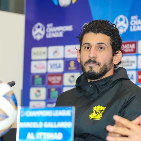
آسيا
دوري أبطال أوروبا
لسعودي للمحترفين
أمريكا
القسم الثاني
ل أوروبا
ركن الألعاب
رياضات أخرى
ل إفريقيا