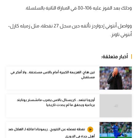
وذلك بعد الفوز عليه 106-80 في المباراة الثانية بالسلسلة.
سعودي في الجول
الدوري الإنجليزي
وواصل أنتوني إدواردز تألقه حين سجل 27 نقطة، مثل زميله كارل-
الدوري الإسباني
أنتوني تاونز.
دوري أبطال أوروبا
أخبار متعلقة:
القسم الثاني
رياضات أخرى
تين هاج: الهزيمة الكبيرة أمام بالاس مستحقة.. ولا أفكر في
مستقبلي
أمم إفريقيا
كرة السلة الأمريكية
أوروبا تبتعد.. كريستال بالاس يضرب مانشستر يونايتد
برباعية ويحقق ما لم يحدث تاريخيا
كرة سلة
كرة يد
نقطة تفصله عن التتويج.. ريمونتادا قاتلة لـ الهلال ضد
كرة طائرة
أهلي جدة في الدوري