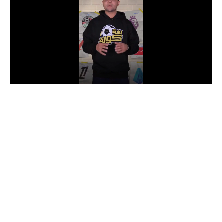
الدوري السعودي للمحترفين
دوري أبطال أوروبا
دوري أبطال إفريقيا
كل البطولات
أقسام
الكرة المصرية
الدوري المصري
الكرة الأوروبية
الكرة الإفريقية
منتخب مصر