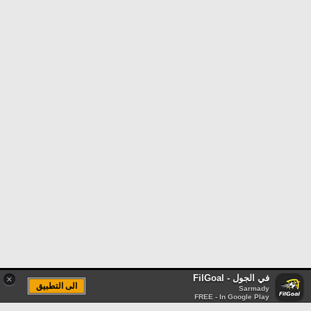
في الجول - FilGoal
×
الى التطبيق
Sarmady
FREE - In Google Play