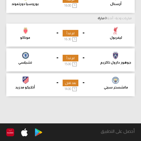
أرسنال
بوروسيا دورتموند
16:00
مباريات ودية - أندية
3 مباراة
-
-
لم تبدأ
ليفربول
موناكو
16:30
-
-
لم تبدأ
جوهور دارول تاكزيم
تشيلسي
15:00
-
-
بعد قليل
مانشستر سيتي
أتلتيكو مدريد
14:00
أحصل على التطبيق