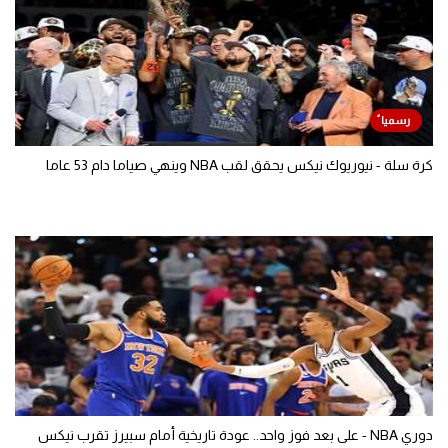
كرة سلة - نيوريوك نيكس يحقق لقب NBA وينهي صياما دام 53 عاما
دوري NBA - على بعد فوز واحد.. عودة تاريخية أمام سبيرز تقرب نيكس