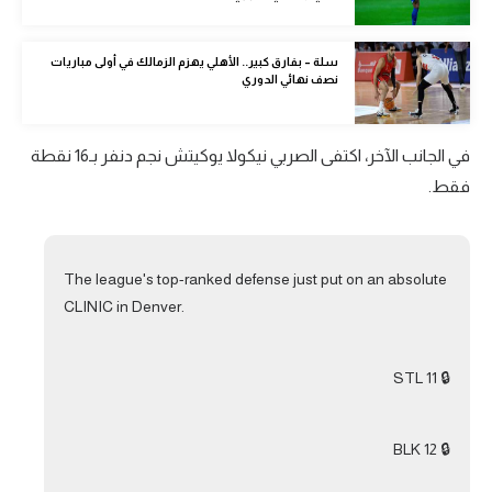
الوطن العربي
سلة – بفارق كبير.. الأهلي يهزم الزمالك في أولى مباريات
في المونديال
نصف نهائي الدوري
رياضة نسائية
آسيا
في الجانب الآخر، اكتفى الصربي نيكولا يوكيتش نجم دنفر بـ16 نقطة
فقط.
أمريكا
ركن الألعاب
The league's top-ranked defense just put on an absolute
CLINIC in Denver.
أقسام خاصة
Gamers
🔒 11 STL
ميركاتو
تحقيق في الجول
🔒 12 BLK
تقرير في الجول