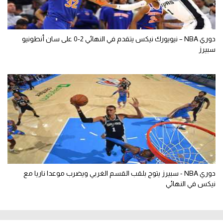
دوري NBA – نيويورك نيكس يتقدم في النهائي 2-0 على سان أنطونيو
سبيرز
دوري NBA - سبيرز يتوج بلقب القسم الغربي ويضرب موعدا ناريا مع
نيكس في النهائي