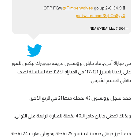
@Timberwolves
go up 2-0!
🔒 34.9 OPP FG%
تحليل في الجول
pic.twitter.com/8ijLOs8yyX
حكايات في الجول
May 7, 2024
— NBA (@NBA)
كويز في الجول
فيديو في الجول
في مباراة أخرى، قاد جايلن برونسون فريقه نيويورك نيكس للفوز
على إنديانا بايسرز 121-117 في المباراة الافتتاحية لسلسلة نصف
نهائي القسم الشرقي.
فقد سجل برونسون 43 نقطة منها 21 في الربع الأخير.
وبذلك تخطى جايلن حاجز الـ40 نقطة للمباراة الرابعة على التوالي.
فيما أحرز دونتي ديفينتشينتسو 25 نقطة وجوش هارت 24 نقطة.