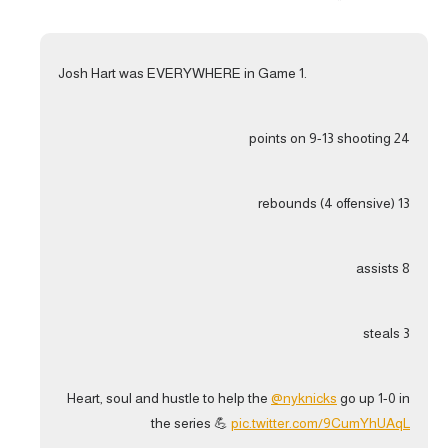
Josh Hart was EVERYWHERE in Game 1.
24 points on 9-13 shooting
13 rebounds (4 offensive)
8 assists
3 steals
Heart, soul and hustle to help the
@nyknicks
go up 1-0 in
the series 💪
pic.twitter.com/9CumYhUAqL