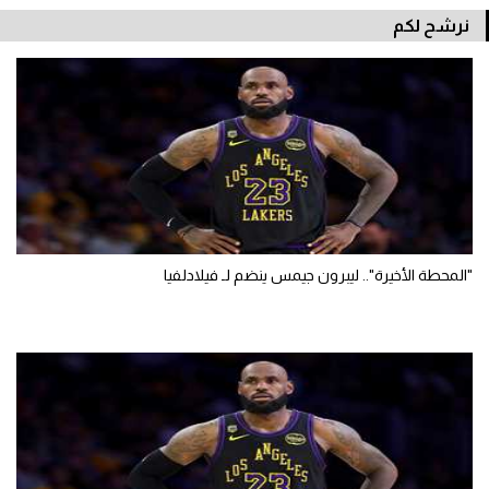
نرشح لكم
"المحطة الأخيرة".. ليبرون جيمس ينضم لـ فيلادلفيا