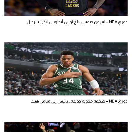
دوري NBA – ليبرون جيمس يبلغ لوس أنجلوس ليكرز بالرحيل
دوري NBA – صفقة مدوية جديدة.. يانيس إلى ميامي هيت