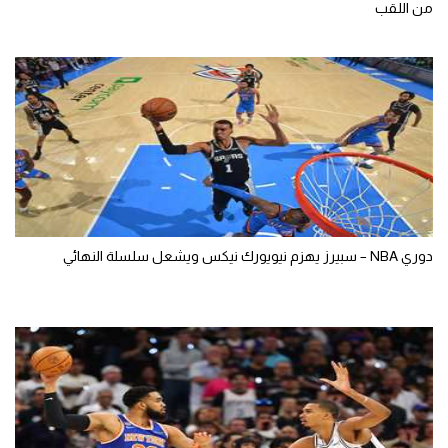
من اللقب
دوري NBA – سبيرز يهزم نيويورك نيكس ويشعل سلسلة النهائي