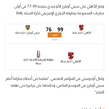
وفاز الأهلي على سيتي أويلرز الأوغندي بنتيجة 99-77 في أولى
سعودي في الجول
مباريات المجموعة ببطولة الدوري الإفريقي لكرة السلة BAL.
الدوري الإنجليزي
الدوري الإسباني
76
99
الأهلي | كرة سلة
سيتي أويلرز | كرة سلة
انتهت
دوري أبطال أوروبا
20:00
القسم الثاني
رياضات أخرى
بطولة إفريقيا للأندية | كرة
الأهلي | كرة سلة
سلة
أمم إفريقيا
كرة السلة الأمريكية
وقال أوجوستي في المؤتمر الصحفي: "تعلمنا من أخطاء مباراتنا أمام
كرة سلة
سيتي أويلرز في الموسم الماضي، وحافظنا على تركيزنا حتى نهاية
اللقاء".
كرة يد
كرة طائرة