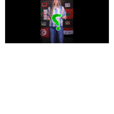
الدوري السعودي للمحترفين
دوري أبطال أوروبا
دوري أبطال إفريقيا
كل البطولات
أقسام
الكرة المصرية
الدوري المصري
الكرة الأوروبية
الكرة الإفريقية
منتخب مصر