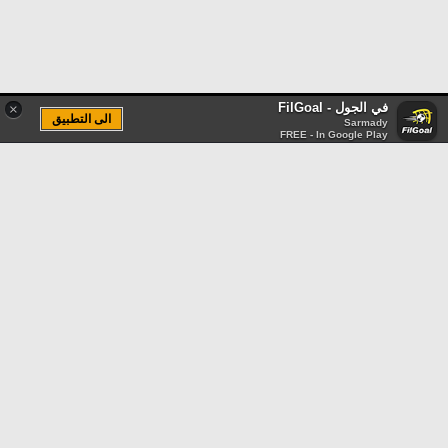
في الجول - FilGoal
×
الى التطبيق
Sarmady
FREE - In Google Play