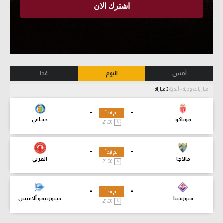
أمس
اليوم
غدا
مباريات ودية - أندية
3 مباراة
-
-
لم تبدأ
موناكو
خيتافي
21:00
-
-
لم تبدأ
مالاجا
العربي
21:00
-
-
لم تبدأ
فيورنتينا
ديبورتيفو ألافيس
21:00