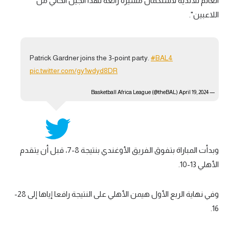
العالم للأندية لاستكمال مسيرة رائعة لهذا الجيل الحالي من
اللاعبين".
Patrick Gardner joins the 3-point party.
#BAL4
pic.twitter.com/gy1wdyd8DR
April 19, 2024
— Basketball Africa League (@theBAL)
وبدأت المباراة بتفوق الفريق الأوغندي بنتيجة 8-7، قبل أن يتقدم
الأهلي 13-10.
وفي نهاية الربع الأول هيمن الأهلي على النتيجة رافعا إياها إلى 28-
16.