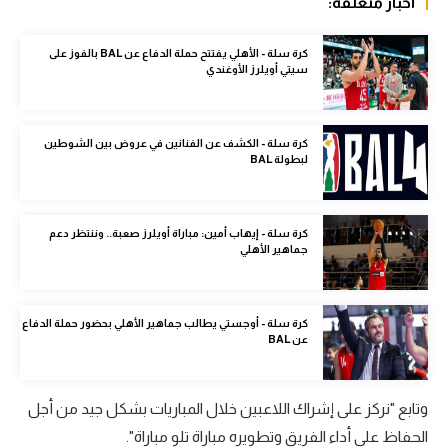
أخبار متعلقة:
الوطن العربي
كرة سلة - الأهلي يفتتح حملة الدفاع عن BAL بالفوز على
في المونديال
سيتي أويلرز الأوغندي
رياضة نسائية
آسيا
كرة سلة - الكشف عن الفنانين في عروض بين الشوطين
لبطولة BAL
أمريكا
ركن الألعاب
كرة سلة - إيهاب أمين: مباراة أويلرز صعبة.. وننتظر دعم
جماهير الأهلي
أقسام خاصة
Gamers
كرة سلة - أوجستي يطالب جماهير الأهلي بحضور حملة الدفاع
عن BAL
ميركاتو
تحقيق في الجول
وتابع "نركز على إشراك اللاعبين خلال المباريات بشكل جيد من أجل
الحفاظ على أداء الفريق وتطويره مباراة تلو مباراة".
تقرير في الجول