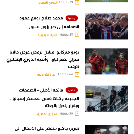
19 دقيقة |
الدوري المصري
محمد صلاح يوقع عقود
انضمامه إلى طرابزون سبور
28 دقيقة |
الكرة الأوروبية
توتو ميركاتو: ميلان يرفض عرض جالاتا
سراي لضم لياو.. وأندية الدوري الإنجليزي
تترقب
44 دقيقة |
الكرة الأوروبية
قائمة الأهلي - الصفقات
الجديدة وكباكا ضمن معسكر إسبانيا..
وبقرار يلحق بالبعثة
56 دقيقة |
الدوري المصري
تقرير: جاكبو منفتح على الانتقال إلى