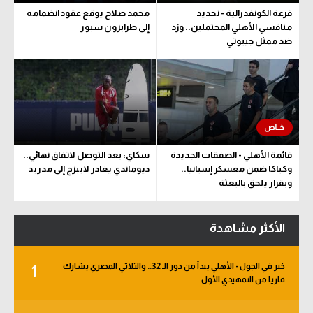
قرعة الكونفدرالية - تحديد
محمد صلاح يوقع عقود انضمامه
منافسي الأهلي المحتملين.. وزد
إلى طرابزون سبور
ضد ممثل جيبوتي
قائمة الأهلي - الصفقات الجديدة
سكاي: بعد التوصل لاتفاق نهائي..
وكباكا ضمن معسكر إسبانيا..
ديوماندي يغادر لايبزج إلى مدريد
وبقرار يلحق بالبعثة
الأكثر مشاهدة
خبر في الجول - الأهلي يبدأ من دور الـ 32.. والثلاثي المصري يشارك
1
قاريا من التمهيدي الأول