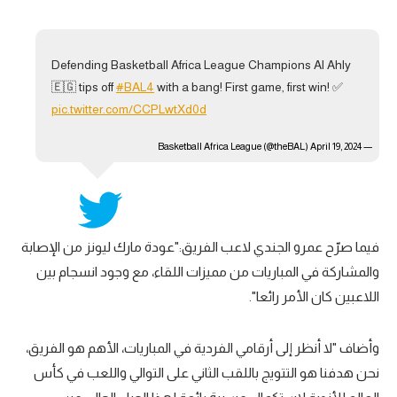
تحليل في الجول
حكايات في الجول
Defending Basketball Africa League Champions Al Ahly
🇪🇬 tips off
#BAL4
with a bang! First game, first win! ✅
كويز في الجول
pic.twitter.com/CCPLwtXd0d
فيديو في الجول
April 19, 2024
— Basketball Africa League (@theBAL)
فيما صرّح عمرو الجندي لاعب الفريق:"عودة مارك ليونز من الإصابة
والمشاركة في المباريات من مميزات اللقاء، مع وجود انسجام بين
اللاعبين كان الأمر رائعا".
وأضاف "لا أنظر إلى أرقامي الفردية في المباريات، الأهم هو الفريق،
نحن هدفنا هو التتويج باللقب الثاني على التوالي واللعب في كأس