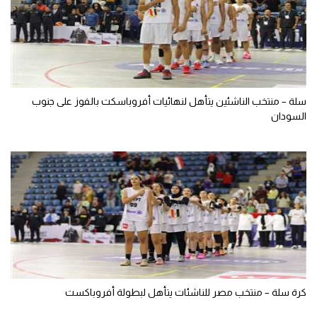
سلة – منتخب الناشئين يتأهل لنهائيات أفروباسكت بالفوز على جنوب
السودان
كرة سلة – منتخب مصر للناشئات يتأهل لبطولة أفروباكست