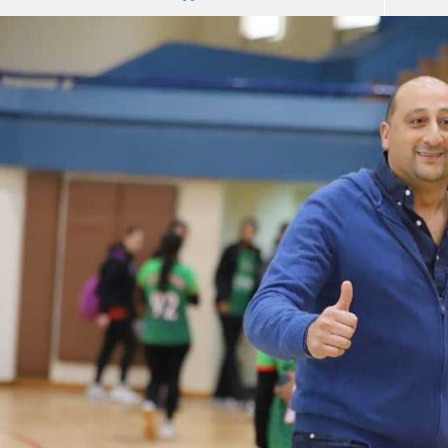
آسيا
دوري أبطال أوروبا
لسعودي للمحترفين
أمريكا
القسم الثاني
ل أوروبا
ركن الألعاب
رياضات أخرى
ل إفريقيا