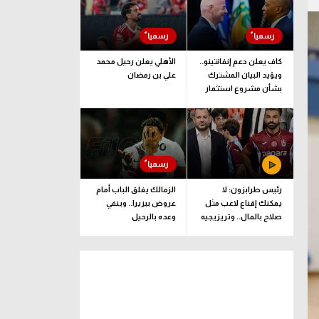
كاف يعلن دعم إنفانتينو..
الأهلي يعلن رحيل محمد
ويؤيد البيان المشترك
علي بن رمضان
بشأن مشروع استثمار
فيفا
رئيس طرابزون: لا
الزمالك يغلق الباب أمام
يمكنك إقناع لاعب مثل
عروض بيزيرا.. وينفي
صلاح بالمال.. وتريزيجيه
وعده بالرحيل
لعب دورا إيجابيا