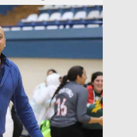
آراء حرة
الدوري ا
ركن الألعاب
دوري أبطا
دوري أبطا
كل البطولات