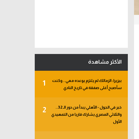
الأكثر مشاهدة
بيزيرا: الزمالك لم يلتزم بوعده معي.. وكنت
1
سأصبح أغلى صفقة في تاريخ النادي
خبر في الجول - الأهلي يبدأ من دور الـ 32..
2
والثلاثي المصري يشارك قاريا من التمهيدي
الأول