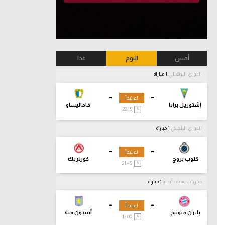
أمس
اليوم
غدا
الدوري البرتغالي
1 مباراة
-
-
لم تبدأ
إشتوريل برايا
فاماليساو
22:15
الدوري البلجيكي
1 مباراة
-
-
لم تبدأ
كلوب بروج
كورتريك
21:45
مباريات ودية - أندية
1 مباراة
-
-
لم تبدأ
بايرن ميونيخ
أستون فيلا
13:00