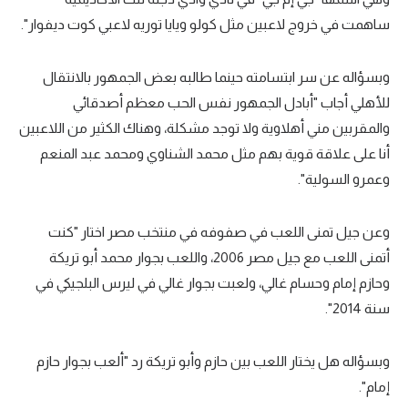
ساهمت في خروج لاعبين مثل كولو ويايا توريه لاعبي كوت ديفوار".
تحليل في الجول
حكايات في الجول
وبسؤاله عن سر ابتسامته حينما طالبه بعض الجمهور بالانتقال
كويز في الجول
للأهلي أجاب "أبادل الجمهور نفس الحب معظم أصدقائي
والمقربين مني أهلاوية ولا توجد مشكلة، وهناك الكثير من اللاعبين
فيديو في الجول
أنا على علاقة قوية بهم مثل محمد الشناوي ومحمد عبد المنعم
وعمرو السولية".
وعن جيل تمنى اللعب في صفوفه في منتخب مصر اختار "كنت
أتمنى اللعب مع جيل مصر 2006، واللعب بجوار محمد أبو تريكة
وحازم إمام وحسام غالي، ولعبت بجوار غالي في ليرس البلجيكي في
سنة 2014".
وبسؤاله هل يختار اللعب بين حازم وأبو تريكة رد "ألعب بجوار حازم
إمام".