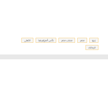
زيزو
مصر
منتخب مصر
كأس أمم إفريقيا
الأهلي
الزمالك