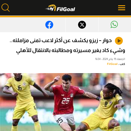
محتوى إخباري
حوار – زيزو يكشف عن أكثر لاعب تمنى مزاملته..
الرئيسية
وشيء كاد يغير مسيرته ومطالبته بالانتقال للأهلي
أخبار
الجمعة، 19 يناير 2024 - 16:54
كتب :
FilGoal
مباريات
ميركاتو
فانتازي في الجول
مسابقة التوقعات
فيديوهات
عدسات