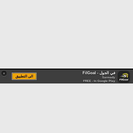
في الجول - FilGoal
×
الى التطبيق
Sarmady
FREE - In Google Play