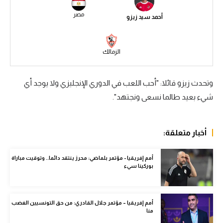
سعودي في الجول
مصر
أحمد سيد زيزو
الدوري الإنجليزي
الزمالك
الدوري الإسباني
دوري أبطال أوروبا
وتحدث زيزو قائلا: "أحب اللعب في الدوري الإنجليزي ولا يوجد أي
القسم الثاني
شيء بعيد طالما نسعى ونجتهد".
رياضات أخرى
أخبار متعلقة:
أمم إفريقيا
كرة السلة الأمريكية
أمم إفريقيا - مؤتمر بلماضي: محرز ينتقد دائما.. وتوقيت مباراة
بوركينا سيء
كرة سلة
كرة يد
أمم إفريقيا – مؤتمر جلال القادري: من حق التونسيين الغضب
منا
كرة طائرة