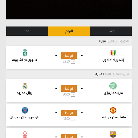
أمس
اليوم
غدا
الدوري البرتغالي
1 مباراة
-
-
لم تبدأ
إشتريلا أمادورا
سبورتنج لشبونة
22:30
مباريات ودية - أندية
4 مباراة
-
-
لم تبدأ
فرينكفاروزي
ريال مدريد
20:00
-
-
لم تبدأ
مانشستر يونايتد
باريس سان جيرمان
18:00
-
-
لم تبدأ