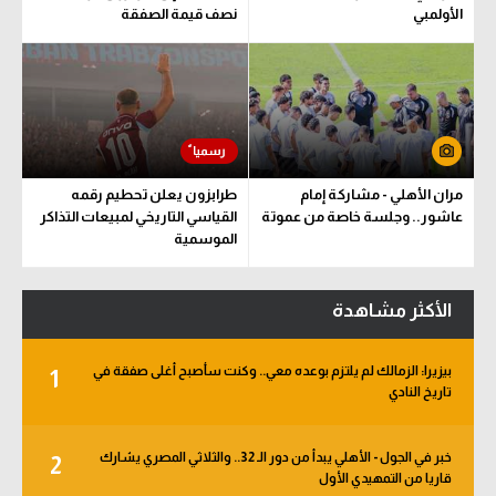
الأولمبي
نصف قيمة الصفقة
مران الأهلي - مشاركة إمام
طرابزون يعلن تحطيم رقمه
عاشور.. وجلسة خاصة من عموتة
القياسي التاريخي لمبيعات التذاكر
الموسمية
الأكثر مشاهدة
بيزيرا: الزمالك لم يلتزم بوعده معي.. وكنت سأصبح أغلى صفقة في
1
تاريخ النادي
خبر في الجول - الأهلي يبدأ من دور الـ 32.. والثلاثي المصري يشارك
2
قاريا من التمهيدي الأول