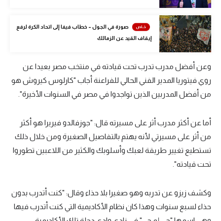
الوطن العربي
صورة في الجول – خطاب فيفا إلى اتحاد الكرة لرفع
في المونديال
إيقاف القيد عن الزمالك
رياضة نسائية
وعن أفضل مدرب تدرب تحت قيادته في منتخب مصر بعيدا عن
آسيا
روي فيتوريا المدير الفني الحالي للفراعنة أجاب "كارلوس كيروش هو
أمريكا
من أفضل المدربين الذين تواجدوا في مصر في السنوات الأخيرة".
ركن الألعاب
أما عن أكثر مدرب أثر على مسيرته قال: "جوزفالدو فيريرا هو أكثر
من أثر على مسيرتي لأنه يهتم بالتفاصيل الصغيرة ومن خلال ذلك
أقسام خاصة
تستطيع تغيير طريقة لعبك وأسلوبك والكثير من اللاعبين تطوروا
Gamers
تحت قيادته".
ميركاتو
وكشف زيزو عن تدربه وهو صغيرا بلا حذاء وقال: "كنت أتدرب بدون
تحقيق في الجول
حذاء لسبع سنوات وهذا كان نظام الأكاديمية التي كنت أتدرب فيها
تقرير في الجول
وهي اسمها "جي إم جي" في نادي وادي دجلة تلك الأكاديمية