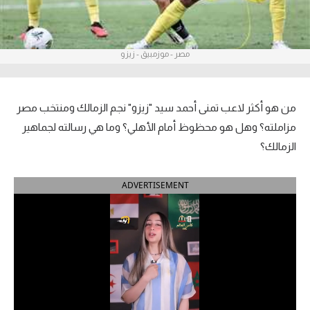
آراء حرة
ركن الألعاب
مصر - موزمبيق - زيزو
بطولات
من هو أكثر لاعب تمنى أحمد سيد "زيزو" نجم الزمالك ومنتخب مصر
أمريكا 2026
مزاملته؟ وهل هو محظوظ أمام الأهلي؟ وما هي رسالته لجماهير
الزمالك؟
الدوري المصري
الدوري الإنجليزي الممتاز
ADVERTISEMENT
الدوري الإسباني
الدوري الإيطالي
الدوري الألماني
الدوري الفرنسي