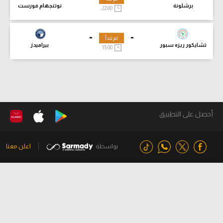
برشلونة
نوتنجهام فورست
22:00
-
-
لم تبدأ
تشايكور ريزه سبور
بيراميدز
15:00
أحصل على التطبيق
بواسطة
اعلن معنا