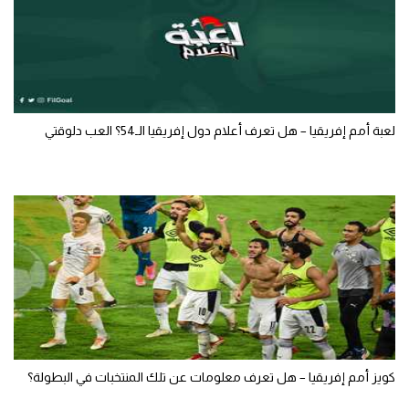
لعبة أمم إفريقيا – هل تعرف أعلام دول إفريقيا الـ54؟ العب دلوقتي
كويز أمم إفريقيا – هل تعرف معلومات عن تلك المنتخبات في البطولة؟