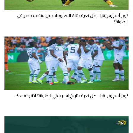
كويز أمم إفريقيا – هل تعرف تلك المعلومات عن منتخب مصر في
البطولة؟
كويز أمم إفريقيا – هل تعرف تاريخ نيجيريا في البطولة؟ اختبر نفسك