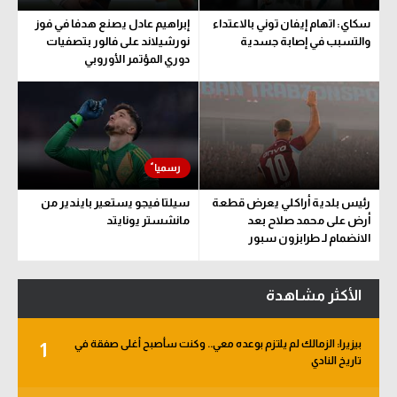
سكاي: اتهام إيفان توني بالاعتداء
إبراهيم عادل يصنع هدفا في فوز
والتسبب في إصابة جسدية
نورشيلاند على فالور بتصفيات
دوري المؤتمر الأوروبي
رئيس بلدية أراكلي يعرض قطعة
سيلتا فيجو يستعير بايندير من
أرض على محمد صلاح بعد
مانشستر يونايتد
الانضمام لـ طرابزون سبور
الأكثر مشاهدة
بيزيرا: الزمالك لم يلتزم بوعده معي.. وكنت سأصبح أغلى صفقة في
1
تاريخ النادي