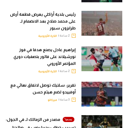
رئيس بلدية أراكلي يعرض قطعة أرض
على محمد صلاح بعد الانضمام لـ
طرابزون سبور
2 ساعة |
الكرة الأوروبية
إبراهيم عادل يصنع هدفا في فوز
نورشيلاند على فالور بتصفيات دوري
المؤتمر الأوروبي
2 ساعة |
الكرة الأوروبية
تقرير: سلتيك توصل لاتفاق نهائي مع
أوفييدو لضم هيثم حسن
3 ساعة |
ميركاتو
مصدر من الزمالك لـ في الجول:
تسريب خطاب بيزيرا يصب في صالحنا..