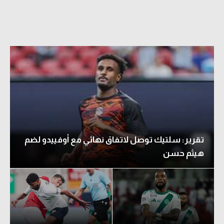
تقرير: سلتيك توصل لاتفاق نهائي مع أوفييدو لضم
هيثم حسن