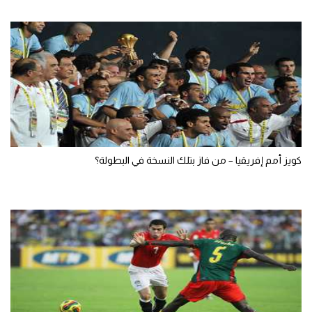
كويز أمم إفريقيا – من فاز بتلك النسخة في البطولة؟