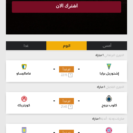
أمس
اليوم
غدا
الدوري البرتغالي
1 مباراة
-
-
لم تبدأ
إشتوريل برايا
فاماليساو
22:15
الدوري البلجيكي
1 مباراة
-
-
لم تبدأ
كلوب بروج
كورتريك
21:45
مباريات ودية - أندية
1 مباراة
-
-
لم تبدأ