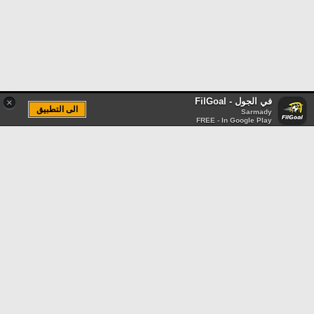
في الجول - FilGoal
×
الى التطبيق
Sarmady
FREE - In Google Play