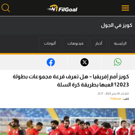
كويز في الجول
محتوى إخباري
الرئيسية
أخبار
فيديوهات
ألبومات
الرئيسية
أخبار
مباريات
كويز أمم إفريقيا – هل تعرف قرعة مجموعات بطولة
ميركاتو
2023؟ العبها بطريقة كرة السلة
الثلاثاء، 09 يناير 2024 - 23:17
فانتازي في الجول
كتب :
FilGoal
مسابقة التوقعات
فيديوهات
عدسات