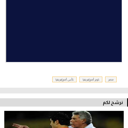
مصر
كويز أمم إفريقيا
كأس أمم إفريقيا
نرشح لكم