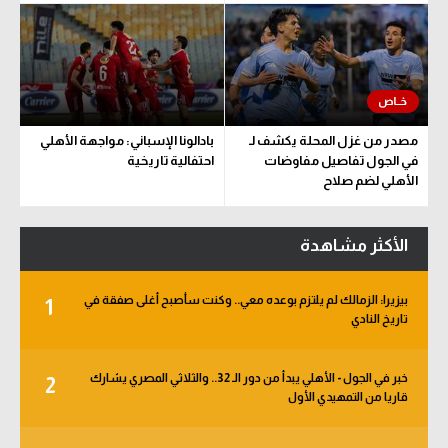
مصدر من غزل المحلة يكشف لـ
بادالونا الإسباني: مواجهة الأهلي
في الجول تفاصيل مفاوضات
احتفالية تاريخية
الأهلي لضم صلاح
الأكثر مشاهدة
بيزيرا: الزمالك لم يلتزم بوعده معي.. وكنت سأصبح أغلى صفقة في
1
تاريخ النادي
خبر في الجول - الأهلي يبدأ من دور الـ 32.. والثلاثي المصري يشارك
2
قاريا من التمهيدي الأول