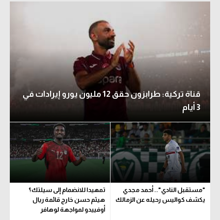
قناة تركية: طرابزون حقق 12 مليون يورو إيرادات في
3 أيام
"مستقبل النادي".. أحمد مجدي
تمهيدا للانضمام إلى سيلتك؟
يكشف كواليس رحيله عن الزمالك
هيثم حسن خارج قائمة ريال
أوفييدو لمواجهة لوهافر