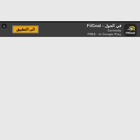
في الجول - FilGoal
×
الى التطبيق
Sarmady
FREE - In Google Play