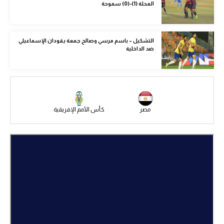
المحلة (1)-(0) سموحة
الوطن العربي
في المونديال
التشكيل – باسم مرسي وصالح جمعة يقودان الإسماعيلي
ضد الداخلية
رياضة نسائية
آسيا
أمريكا
ركن الألعاب
مصر
كأس الأمم الإفريقية
أقسام خاصة
Gamers
ميركاتو
تحقيق في الجول
تقرير في الجول