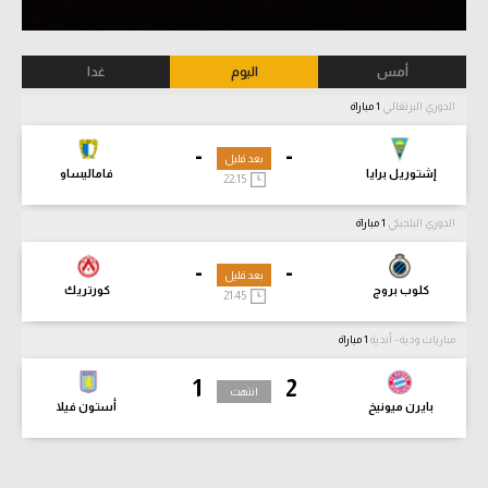
أمس
اليوم
غدا
الدوري البرتغالي
1 مباراة
-
-
بعد قليل
إشتوريل برايا
فاماليساو
22:15
الدوري البلجيكي
1 مباراة
-
-
بعد قليل
كلوب بروج
كورتريك
21:45
مباريات ودية - أندية
1 مباراة
1
2
انتهت
بايرن ميونيخ
أستون فيلا