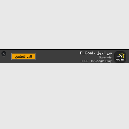
في الجول - FilGoal
×
الى التطبيق
Sarmady
FREE - In Google Play