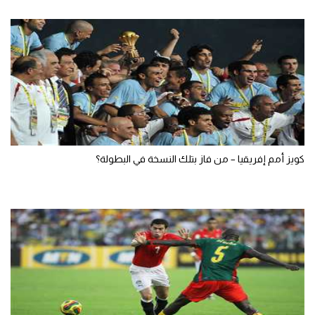
كويز أمم إفريقيا – من فاز بتلك النسخة في البطولة؟