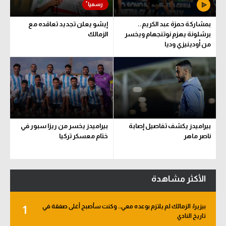
بمشاركة حمزة عبد الكريم..
إيشو يعلن تجديد تعاقده مع
برشلونة يهزم نوتنجهام ويخسر
الزمالك
من أودينيزي وديا
بيراميدز يكشف تفاصيل إصابة
بيراميدز يخسر من ريزا سبور في
ناصر ماهر
ختام معسكر تركيا
الأكثر مشاهدة
بيزيرا: الزمالك لم يلتزم بوعده معي.. وكنت سأصبح أغلى صفقة في
1
تاريخ النادي