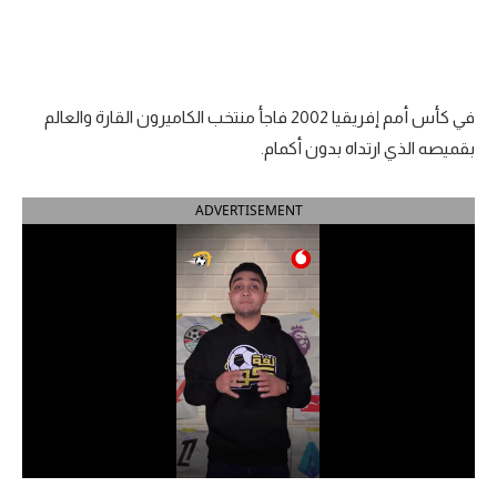
الدوري السعودي للمحترفين
دوري أبطال أوروبا
في كأس أمم إفريقيا 2002 فاجأ منتخب الكاميرون القارة والعالم
دوري أبطال إفريقيا
بقميصه الذي ارتداه بدون أكمام.
كل البطولات
ADVERTISEMENT
أقسام
الكرة المصرية
الدوري المصري
الكرة الأوروبية
الكرة الإفريقية
منتخب مصر