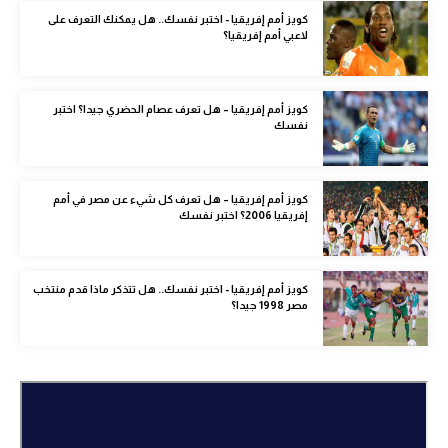
الوطن العربي
كويز أمم إفريقيا - اختبر نفسك.. هل يمكنك التعرف على
لاعبي أمم إفريقيا؟
في المونديال
رياضة نسائية
كويز أمم إفريقيا – هل تعرف عصام الحضري جيدا؟ اختبر
نفسك
آسيا
أمريكا
كويز أمم إفريقيا – هل تعرف كل شيء عن مصر في أمم
إفريقيا 2006؟ اختبر نفسك
ركن الألعاب
أقسام خاصة
كويز أمم إفريقيا - اختبر نفسك.. هل تتذكر ماذا قدم منتخب
مصر 1998 جيدا؟
Gamers
ميركاتو
تحقيق في الجول
تقرير في الجول