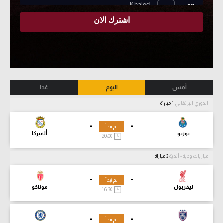
أمس
اليوم
غدا
الدوري البرتغالي
1 مباراة
-
-
لم تبدأ
بورتو
ألفيركا
20:00
مباريات ودية - أندية
3 مباراة
-
-
لم تبدأ
ليفربول
موناكو
16:30
-
-
لم تبدأ