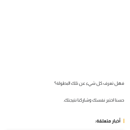
سعودي في الجول
الدوري الإنجليزي
الدوري الإسباني
دوري أبطال أوروبا
القسم الثاني
رياضات أخرى
أمم إفريقيا
فهل تعرف كل شيء عن تلك البطولة؟
كرة السلة الأمريكية
حسنا اختبر نفسك وشاركنا نتيجتك.
كرة سلة
كرة يد
أخبار متعلقة:
كرة طائرة