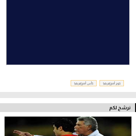
كويز أمم إفريقيا
كأس أمم إفريقيا
نرشح لكم