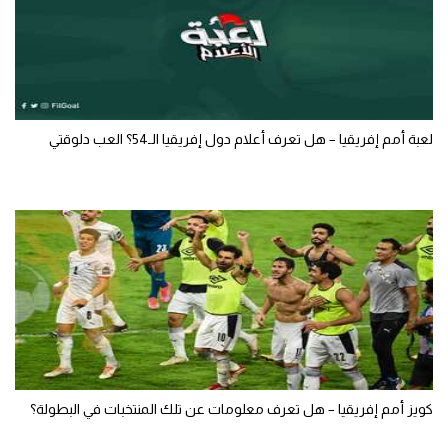
لعبة أمم إفريقيا – هل تعرف أعلام دول إفريقيا الـ54؟ العب دلوقتي
كويز أمم إفريقيا – هل تعرف معلومات عن تلك المنتخبات في البطولة؟