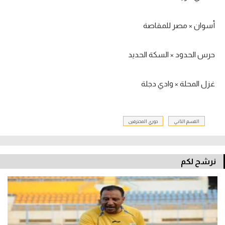
أسوان × مصر للمقاصة
حرس الحدود × السكة الحديد
غزل المحلة × وادي دجلة
القسم الثاني
دوري المحترفين
نرشح لكم