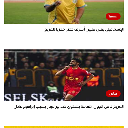
الإسماعيلي يعلن تعيين أشرف خضر مدربا للفريق
المريخ لـ في الجول: تقدمنا بشكوى ضد بيراميدز بسبب إبراهيم عادل