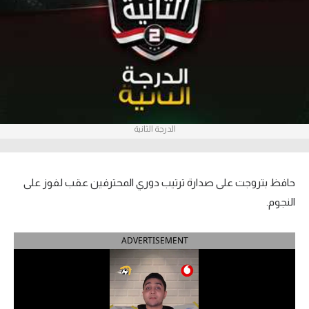
آراء حرة
ركن الألعاب
بطولات
أمريكا 2026
الدرجة الثانية
الدوري المصري
الدوري الإنجليزي الممتاز
حافظ بتروجت على صدارة ترتيب دوري المحترفين عقب لفوز على
النجوم.
الدوري الإسباني
ADVERTISEMENT
الدوري الإيطالي
الدوري الألماني
الدوري الفرنسي