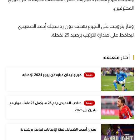
المحترفين.
سعودي في الجول
الدوري الإنجليزي
وفاز بتروجت على النجوم بهدف دون رد سجله أحمد الصعيدي
الدوري الإسباني
ليحافظ على صدارة الترتيب برصيد 29 نقطة.
دوري أبطال أوروبا
أخبار متعلقة:
القسم الثاني
رياضات أخرى
كورتوا يعلن غيابه عن يورو 2024 للإصابة
أمم إفريقيا
كرة السلة الأمريكية
صاحب القميص رقم 25 سيكمل 25 عاما.. مولر مع
كرة سلة
بايرن إلى 2025
كرة يد
بيدري أحدث الضحايا.. لعنة الإصابات تحاصر برشلونة
كرة طائرة