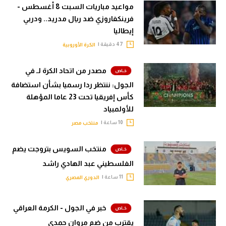
مواعيد مباريات السبت 8 أغسطس -
فرينكفاروزي ضد ريال مدريد.. ودربي
إيطاليا
47 دقيقة |
الكرة الأوروبية
مصدر من اتحاد الكرة لـ في
الجول: ننتظر ردا رسميا بشأن استضافة
كأس إفريقيا تحت 23 عاما المؤهلة
للأولمبياد
10 ساعة |
منتخب مصر
منتخب السويس بتروجت يضم
الفلسطيني عبد الهادي راشد
11 ساعة |
الدوري المصري
خبر في الجول - الكرمة العراقي
يقترب من ضم مروان حمدي