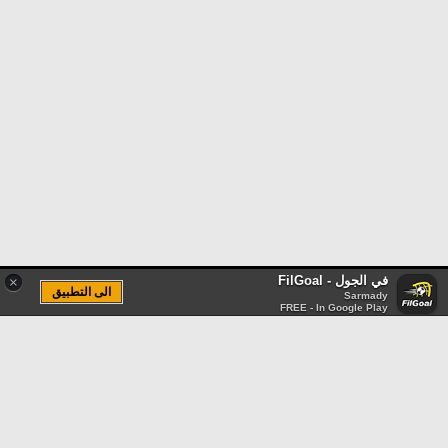
في الجول - FilGoal
×
الى التطبيق
Sarmady
FREE - In Google Play