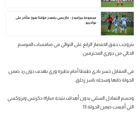
الوطن العربي
مجموعة بيراميدز - مازيمبي يتصدر مؤقتا بفوز متأخر على
في المونديال
نواذيبو
رياضة نسائية
آسيا
بتروجت حقق الانتصار الرابع على التوالي في منافسات الموسم
الحالي من دوري المحترفين.
أمريكا
ركن الألعاب
في المقابل خسر نادي طنطا أمام نظيره وري بهدف دون رد ضمن
الجولة ذاتها وسجله ياسر زحلق.
أقسام خاصة
وحسم التعادل السلبي بدون أهداف نتيجة مباراة دكرنس وبروكسي
Gamers
التي أقيمت ضمن الجولة 13.
ميركاتو
تحقيق في الجول
تقرير في الجول