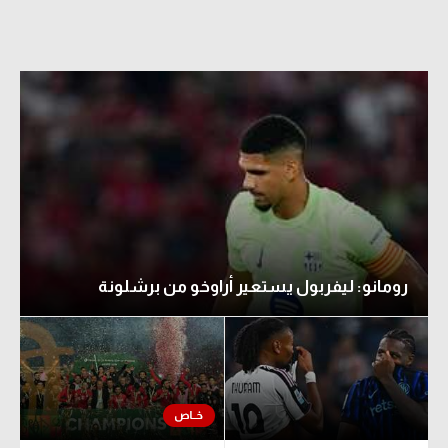
رومانو: ليفربول يستعير أراوخو من برشلونة