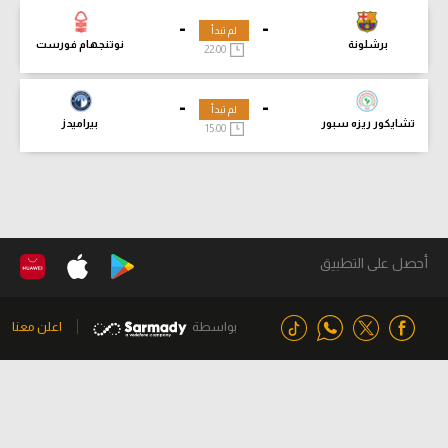
-
-
لم تبدأ
برشلونة
نوتنجهام فورست
22:00
-
-
لم تبدأ
تشايكور ريزه سبور
بيراميدز
15:00
أحصل على التطبيق
بواسطة
اعلن معنا