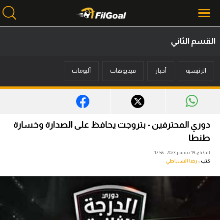
القسم الثاني
محتوى إخباري
الرئيسية
أخبار
فيديوهات
ألبومات
الرئيسية
أخبار
مباريات
دوري المحترفين - بتروجت يحافظ على الصدارة وخسارة
ميركاتو
طنطا
الثلاثاء، 19 ديسمبر 2023 - 17:56
فانتازي في الجول
كتب :
رضا السنباطي
مسابقة التوقعات
فيديوهات
عدسات