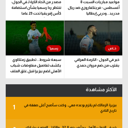
مواعيد مباريات السبت 8
مصدر من اتحاد الكرة لـ في الجول:
أغسطس - فرينكفاروزي ضد ريال
ننتظر ردا رسميا بشأن استضافة
مدريد.. ودربي إيطاليا
كأس إفريقيا تحت 23 عاما
المؤهلة للأولمبياد
خبر في الجول - الكرمة العراقي
سبعة شروط.. تطبيق زملكاوي
يقترب من ضم مروان حمدي
يكشف تفاصيل مفاوضات شباب
الأهلي لضم بيزيرا قبل غلق الملف
الأكثر مشاهدة
بيزيرا: الزمالك لم يلتزم بوعده معي.. وكنت سأصبح أغلى صفقة في
1
تاريخ النادي
خبر في الجول - الأهلي يبدأ من دور الـ 32.. والثلاثي المصري يشارك