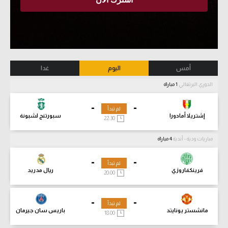
أمس
اليوم
غدا
الدوري البرتغالي
1 مباراة
-
-
لم تبدأ
إشتريلا أمادورا
سبورتنج لشبونة
22:30
مباريات ودية - أندية
4 مباراة
-
-
لم تبدأ
فرينكفاروزي
ريال مدريد
20:00
-
-
لم تبدأ
مانشستر يونايتد
باريس سان جيرمان
18:00