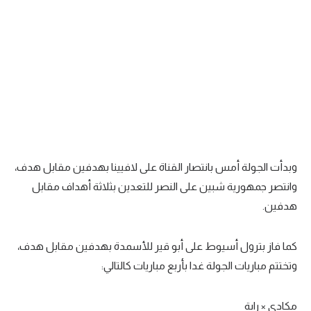
تحليل في الجول
حكايات في الجول
كويز في الجول
فيديو في الجول
وبدأت الجولة أمس بانتصار القناة على لافيينا بهدفين مقابل هدف،
وانتصر جمهورية شبين على النصر للتعدين بثلاثة أهداف مقابل
هدفين.
كما فاز بترول أسيوط على أبو قير للأسمدة بهدفين مقابل هدف،
وتختتم مباريات الجولة غدا بأربع مباريات كالتالي:
مكادي × راية