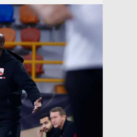
آراء حرة
الدوري ا
ركن الألعاب
دوري أبطا
دوري أبطا
كل البطولات