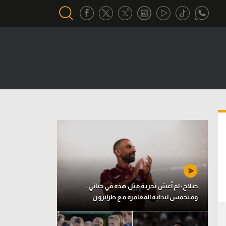
أقسام خاصة
Gamers
يكية
ميركاتو
تحقيق في الجول
تقرير في الجول
تحليل في الجول
حكايات في الجول
صلاح: لم أعش تجربة مثل هذه في حياتي..
ومتحمس لبداية المغامرة مع طرابزون
كويز في الجول
فيديو في الجول