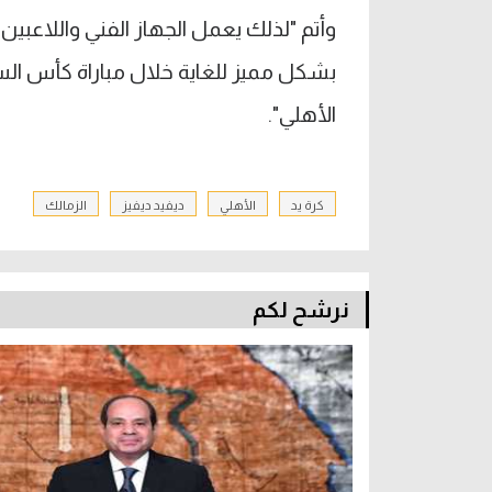
وأتم "لذلك يعمل الجهاز الفني واللاعب
بشكل مميز للغاية خلال مباراة كأس الس
الأهلي".
كرة يد
الأهلي
ديفيد ديفيز
الزمالك
نرشح لكم