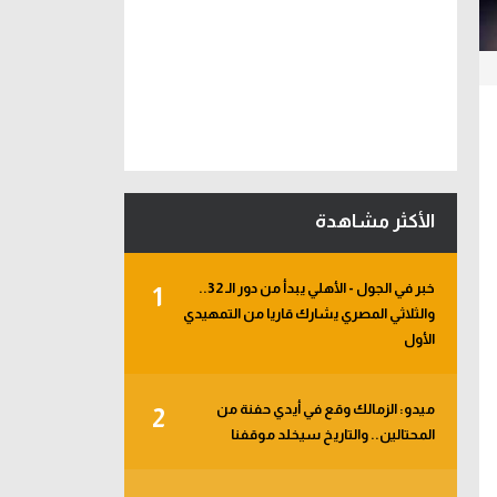
الأكثر مشاهدة
خبر في الجول - الأهلي يبدأ من دور الـ 32..
1
والثلاثي المصري يشارك قاريا من التمهيدي
الأول
ميدو: الزمالك وقع في أيدي حفنة من
2
المحتالين.. والتاريخ سيخلد موقفنا