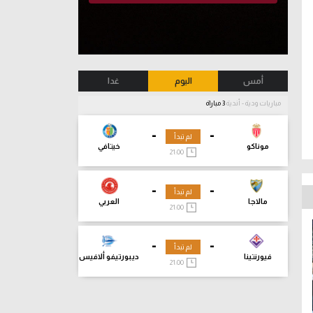
أمس
اليوم
غدا
مباريات ودية - أندية
3 مباراة
-
-
لم تبدأ
موناكو
خيتافي
21:00
-
-
لم تبدأ
مالاجا
العربي
21:00
-
-
لم تبدأ
فيورنتينا
ديبورتيفو ألافيس
21:00