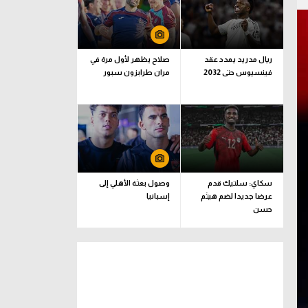
ريال مدريد يمدد عقد
صلاح يظهر لأول مرة في
فينسيوس حتى 2032
مران طرابزون سبور
سكاي: سلتيك قدم
وصول بعثة الأهلي إلى
عرضا جديدا لضم هيثم
إسبانيا
حسن