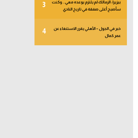
بيزيرا: الزمالك لم يلتزم بوعده معي.. وكنت
3
سأصبح أغلى صفقة في تاريخ النادي
خبر في الجول – الأهلي يقرر الاستنغاء عن
4
عمر كمال