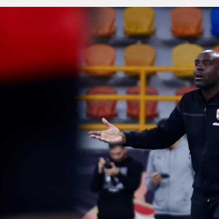
آسيا
دوري أبطال أوروبا
لسعودي للمحترفين
أمريكا
القسم الثاني
ل أوروبا
ركن الألعاب
رياضات أخرى
ل إفريقيا