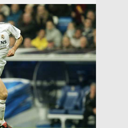
آراء حرة
الدوري ا
ركن الألعاب
دوري أبطا
دوري أبطا
كل البطولات