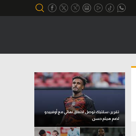
أقسام خاصة
Gamers
يكية
ميركاتو
تحقيق في الجول
تقرير في الجول
تحليل في الجول
حكايات في الجول
تقرير: سلتيك توصل لاتفاق نهائي مع أوفييدو
لضم هيثم حسن
كويز في الجول
فيديو في الجول