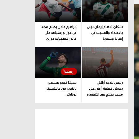
سكاي: اتهام إيفان توني
إبراهيم عادل يصنع هدفا
بالاعتداء والتسبب في
في فوز نورشيلاند على
إصابة جسدية
فالور بتصفيات دوري
المؤتمر الأوروبي
رئيس بلدية أراكلي
سيلتا فيجو يستعير
يعرض قطعة أرض على
بايندير من مانشستر
محمد صلاح بعد الانضمام
يونايتد
لـ طرابزون سبور