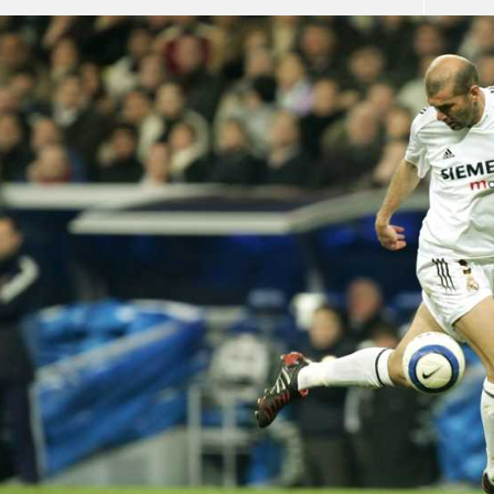
آسيا
دوري أبطال أوروبا
لسعودي للمحترفين
أمريكا
القسم الثاني
ل أوروبا
ركن الألعاب
رياضات أخرى
ل إفريقيا