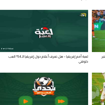
بر
لعبة أمم إفريقيا – هل تعرف أعلام دول إفريقيا الـ54؟ العب
دلوقتي