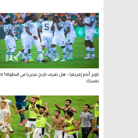
كويز أمم إفريقيا – هل تعرف تاريخ نيجيريا في البطولة؟ اخت
نفسك