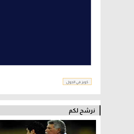
كويز في الجول
نرشح لكم