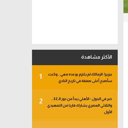
الأكثر مشاهدة
بيزيرا: الزمالك لم يلتزم بوعده معي.. وكنت
1
سأصبح أغلى صفقة في تاريخ النادي
خبر في الجول - الأهلي يبدأ من دور الـ 32..
2
والثلاثي المصري يشارك قاريا من التمهيدي
الأول