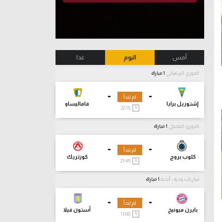
أمس
اليوم
غدا
الدوري البرتغالي
1 مباراة
-
-
لم تبدأ
إشتوريل برايا
فاماليساو
22:15
الدوري البلجيكي
1 مباراة
-
-
لم تبدأ
كلوب بروج
كورتريك
21:45
مباريات ودية - أندية
1 مباراة
-
-
لم تبدأ
بايرن ميونيخ
أستون فيلا
13:00