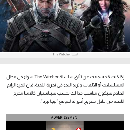
آراء حرة
ركن الألعاب
بطولات
أمريكا 2026
لعبة The Witcher
الدوري المصري
الدوري الإنجليزي الممتاز
إذا كنت قد سمعت عن تألق سلسلة The Witcher سواء في مجال
المسلسلات أو الألعاب، وتريد البدء في تجربة اللعبة، فإن الجزء الرابع
الدوري الإسباني
القادم سيكون مناسب جدا لك بحسب سيباستيان كالامبا مخرج
اللعبة من خلال تصريح أخير له لموقع "ليجا نيرد".
الدوري الإيطالي
الدوري الألماني
ADVERTISEMENT
الدوري الفرنسي