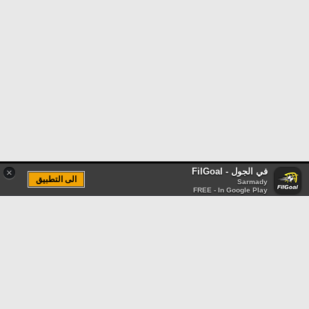
في الجول - FilGoal
×
الى التطبيق
Sarmady
FREE - In Google Play