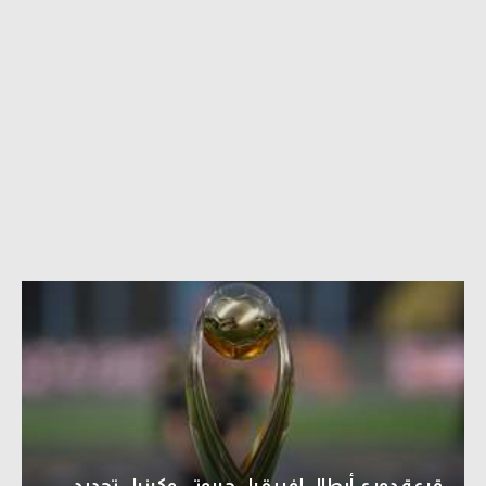
قرعة دوري أبطال إفريقيا - جيبوتي وكينيا.. تحديد