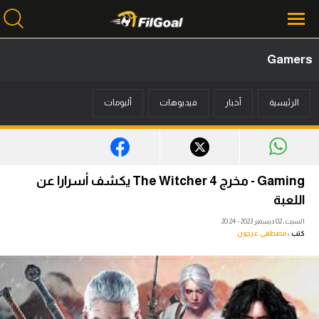
Gamers
محتوى إخباري
الرئيسية
أخبار
فيديوهات
ألبومات
الرئيسية
أخبار
مباريات
Gaming - مخرج The Witcher 4 يكشف أسرارا عن
ميركاتو
اللعبة
السبت، 02 ديسمبر 2023 - 20:24
فانتازي في الجول
كتب :
مصطفى عرجون
مسابقة التوقعات
فيديوهات
عدسات