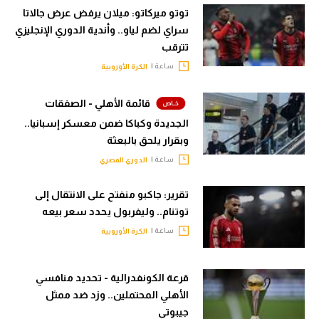
توتو ميركاتو: ميلان يرفض عرض جالاتا
سراي لضم لياو.. وأندية الدوري الإنجليزي
تترقب
ساعة |
الكرة الأوروبية
قائمة الأهلي - الصفقات
الجديدة وكباكا ضمن معسكر إسبانيا..
وبقرار يلحق بالبعثة
ساعة |
الدوري المصري
تقرير: جاكبو منفتح على الانتقال إلى
توتنام.. وليفربول يحدد سعر بيعه
ساعة |
الكرة الأوروبية
قرعة الكونفدرالية - تحديد منافسي
الأهلي المحتملين.. وزد ضد ممثل
جيبوتي