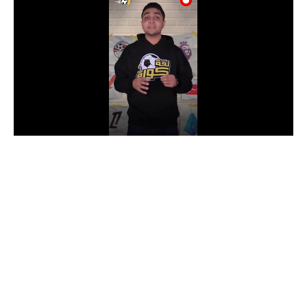
الدوري السعودي للمحترفين
دوري أبطال أوروبا
دوري أبطال إفريقيا
كل البطولات
أقسام
الكرة المصرية
الدوري المصري
الكرة الأوروبية
الكرة الإفريقية
منتخب مصر