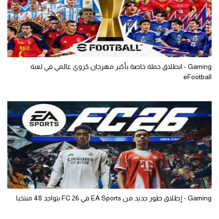
Gaming - انطلاق حملة خاصة بأكبر مهرجان كروي عالمي في لعبة
eFootball
Gaming - إطلاق طور جديد من EA Sports في FC 26 بتواجد 48 منتخبا