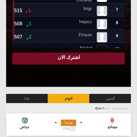
أمس
اليوم
غدا
مباريات ودية - أندية
3 مباراة
-
-
لم تبدأ
موناكو
خيتافي
21:00