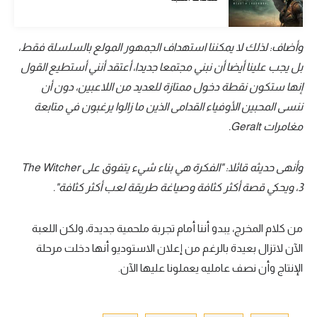
تحليل في الجول
وأضاف: لذلك لا يمكننا استهداف الجمهور المولع بالسلسلة فقط،
حكايات في الجول
بل يجب علينا أيضا أن نبني مجتمعا جديدا، أعتقد أنني أستطيع القول
كويز في الجول
إنها ستكون نقطة دخول ممتازة للعديد من اللاعبين، دون أن
فيديو في الجول
ننسى المحبين الأوفياء القدامى الذين ما زالوا يرغبون في متابعة
مغامرات Geralt.
وأنهى حديثه قائلا: "الفكرة هي بناء شيء يتفوق على The Witcher
3، ويحكي قصة أكثر كثافة وصياغة طريقة لعب أكثر كثافة".
من كلام المخرج، يبدو أننا أمام تجربة ملحمية جديدة، ولكن اللعبة
الآن لاتزال بعيدة بالرغم من إعلان الاستوديو أنها دخلت مرحلة
الإنتاج وأن نصف عامليه يعملونا عليها الآن.