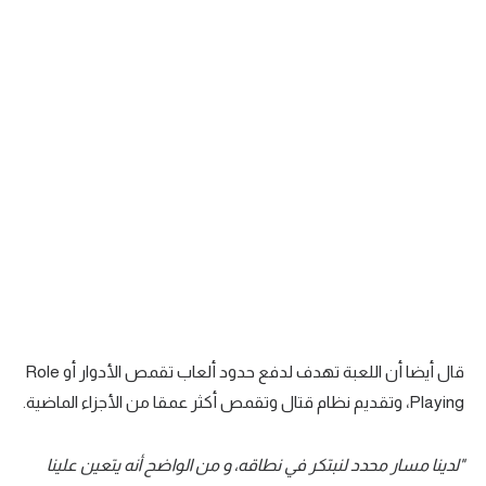
سعودي في الجول
الدوري الإنجليزي
الدوري الإسباني
دوري أبطال أوروبا
القسم الثاني
رياضات أخرى
أمم إفريقيا
كرة السلة الأمريكية
قال أيضا أن اللعبة تهدف لدفع حدود ألعاب تقمص الأدوار أو Role
كرة سلة
Playing، وتقديم نظام قتال وتقمص أكثر عمقا من الأجزاء الماضية.
كرة يد
كرة طائرة
"لدينا مسار محدد لنبتكر في نطاقه، و من الواضح أنه يتعين علينا