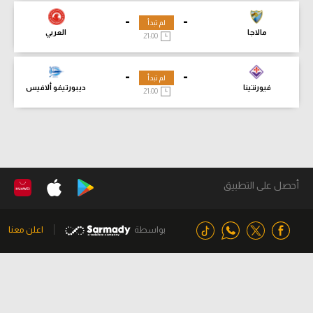
-
-
لم تبدأ
مالاجا
العربي
21:00
-
-
لم تبدأ
فيورنتينا
ديبورتيفو ألافيس
21:00
أحصل على التطبيق
بواسطة
اعلن معنا