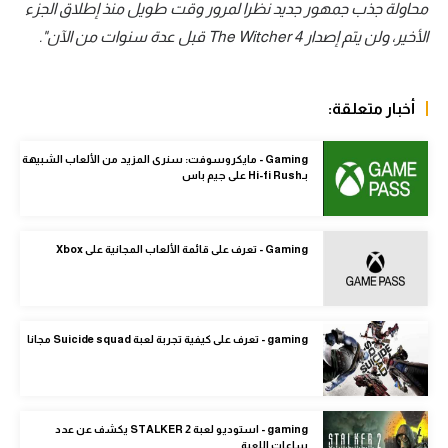
محاولة جذب جمهور جديد نظرا لمرور وقت طويل منذ إطلاق الجزء
الوطن العربي
الأخير، ولن يتم إصدار The Witcher 4 قبل عدة سنوات من الآن".
في المونديال
رياضة نسائية
أخبار متعلقة:
آسيا
Gaming - مايكروسوفت: سنرى المزيد من الألعاب الشبيهة
بـHi-fi Rush على جيم باس
أمريكا
ركن الألعاب
Gaming - تعرف على قائمة الألعاب المجانية على Xbox
أقسام خاصة
Gamers
gaming - تعرف على كيفية تجربة لعبة Suicide squad مجانا
ميركاتو
تحقيق في الجول
gaming - استوديو لعبة STALKER 2 يكشف عن عدد
تقرير في الجول
ساعات اللعبة