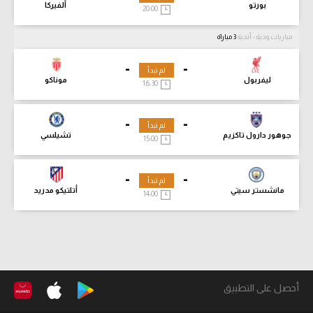
بورتو
ألفيركا
20:00
مباريات ودية - أندية
3 مباراة
-
-
لم تبدأ
ليفربول
موناكو
16:30
-
-
لم تبدأ
جوهور دارول تاكزيم
تشيلسي
15:00
-
-
لم تبدأ
مانشستر سيتي
أتلتيكو مدريد
14:00
أحصل على التطبيق