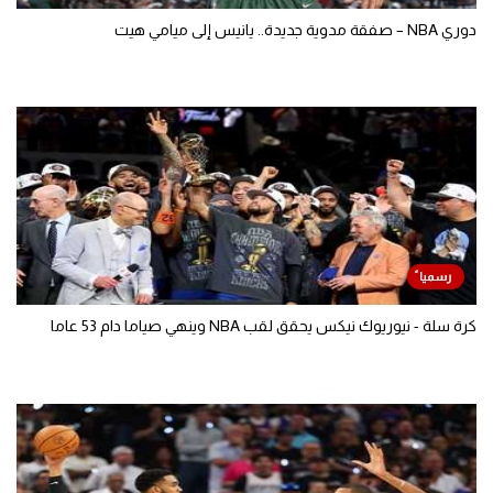
دوري NBA – صفقة مدوية جديدة.. يانيس إلى ميامي هيت
كرة سلة - نيوريوك نيكس يحقق لقب NBA وينهي صياما دام 53 عاما