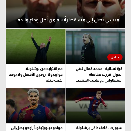
ميسي يصل إلى مسقط رأسه من أجل وداع والده
كرة نسائية - محمد كمال لـ في
مع اقترابه من برشلونة..
الجول: قررت مقاضاة
جوارديولا: رودري الأفضل ولا يوجد
المتطاولين.. وطبيبة المنتخب
لاعب مثله
تحدد مدة اللعب
سبورت: خلاف داخل برشلونة
موندو ديبورتيفو: أراوخو يصل إلى