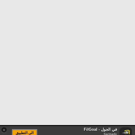
في الجول - FilGoal
×
الى التطبيق
Sarmady