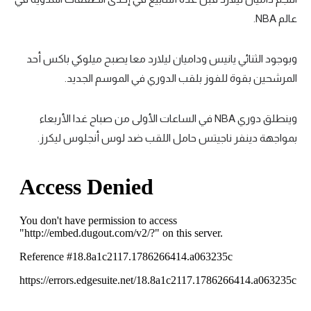
عالم NBA.
تحليل في الجول
حكايات في الجول
وبوجود الثنائي يانيس وداميان ليلارد معا يصبح ميلوكي باكس أحد
كويز في الجول
المرشحين بقوة للفوز بلقب الدوري في الموسم الجديد.
فيديو في الجول
وينطلق دوري NBA في الساعات الأولى من صباح غدا الأربعاء
بمواجهة دينفر ناجيتس حامل اللقب ضد لوس أنجلوس ليكرز.