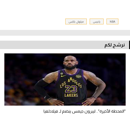
NBA
يانيس
ميلوكي باكس
نرشح لكم
"المحطة الأخيرة".. ليبرون جيمس ينضم لـ فيلادلفيا