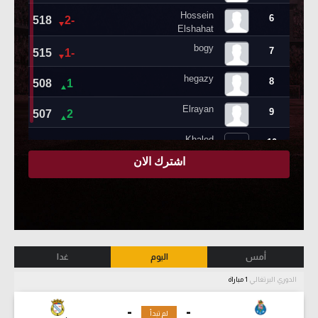
أمس
اليوم
غدا
الدوري البرتغالي
1 مباراة
-
-
لم تبدأ