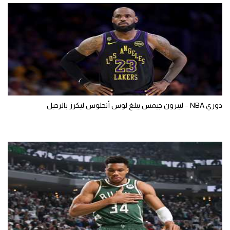
دوري NBA – ليبرون جيمس يبلغ لوس أنجلوس ليكرز بالرحيل