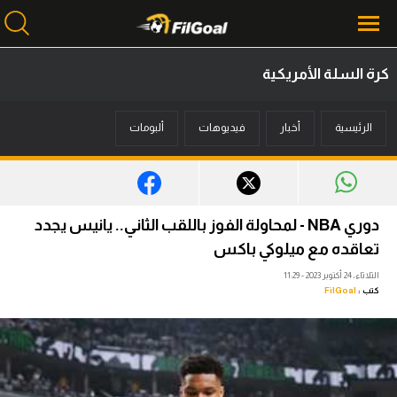
كرة السلة الأمريكية
محتوى إخباري
الرئيسية
أخبار
فيديوهات
ألبومات
الرئيسية
أخبار
مباريات
دوري NBA - لمحاولة الفوز باللقب الثاني.. يانيس يجدد
ميركاتو
تعاقده مع ميلوكي باكس
الثلاثاء، 24 أكتوبر 2023 - 11:29
فانتازي في الجول
كتب :
FilGoal
مسابقة التوقعات
فيديوهات
عدسات