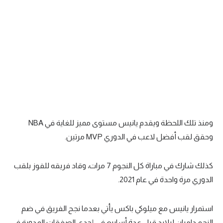
الوطن العربي
في المونديال
رياضة نسائية
آسيا
أمريكا
ركن الألعاب
ومنذ تلك اللحظة ويقدم يانيس مستوى مميز للغاية في NBA
وحقق لقب أفضل لاعب في الدوري MVP مرتين.
أقسام خاصة
Gamers
كذلك شارك في مباراة كل النجوم 7 مرات، وقاد فريقه للفوز بلقب
ميركاتو
الدوري مرة واحدة في عام 2021.
تحقيق في الجول
استمرار يانيس مع ميلوكي باكس يأتي بعدما نجح الفريق في ضم
تقرير في الجول
النجم داميان ليلارد قبل عدة أسابيع في إحدى الصفقات المدوية في