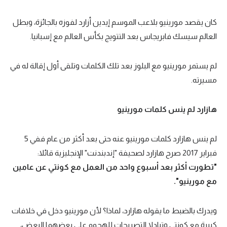
كان يقصد مورينيو بلاعب الموسم إيدين أزارد لفوزه بالجائزة، وبطل
العالم سيسك فابريجاس بعد التتويج بكأس العالم مع إسبانيا.
لم يستمر مورينيو مع البلوز بعد تلك الكلمات وتلقى أول إقالة له في
مسيرته.
هازارد لم ينس كلمات مورينيو
لم ينس هازارد كلمات مورينيو عنه حتى بعد أكثر من عام ففي 5
فبراير 2017 صرح هازارد لصحيفة "إندبندنت" الإنجليزية قائلا:
"تطورت أكثر بعد أسبوع واحد من العمل مع كونتي عن عامين
مع مورينيو".
ويدرك بالضبط ما يقوله هازارد، لماذا؟ لأن مورينيو دخل في خلافات
كبيرة مع كونتي وتبادلا التصريحات للهجوم على بعضهما البعض،