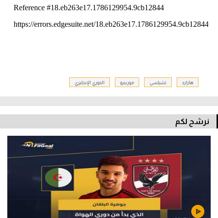
هازارد
تشيلسي
مورينيو
الدوري الإنجليزي
نرشح لكم