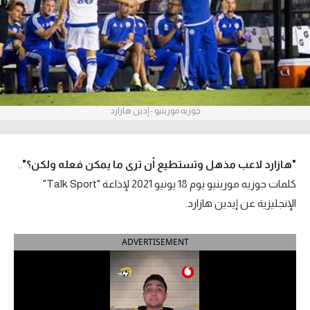
آراء حرة
ركن الألعاب
بطولات
جوزيه مورينيو - إدين هازارد
أمريكا 2026
الدوري المصري
"هازارد لاعب مذهل وتستطيع أن ترى ما يمكن فعله ولكن؟"
..
الدوري الإنجليزي الممتاز
كلمات جوزيه مورينيو يوم 18 يونيو 2021 لإذاعة "Talk Sport"
الإنجليزية عن إيدين هازارد.
الدوري الإسباني
ADVERTISEMENT
الدوري الإيطالي
الدوري الألماني
الدوري الفرنسي