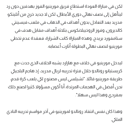
لكن في مباراة العودة استطاع فريق مورينيو الفوز بهدفين دون رد
تحليل في الجول
ليتأهل إلى نصف نهائي دوري الأبطال، لكن لا جديد خرج من أتليتكو
حكايات في الجول
مدريد بعد التعادل بدون أهداف في الذهاب في ملعب فيسينتي
كالديرون، وفوز الروخيبلانكوس بثلاثة أهداف مقابل هدف في
كويز في الجول
ستامفورد بريدج، وهذه المباراة كانت الشرارة، فعقدة عدم تخطي
فيديو في الجول
مورينيو لنصف نهائي البطولة أثارت أعصابه.
ليدخل مورينيو في خلاف مع هازارد يشبه الخلاف الذي حدث مع
كريستيانو رونالدو خلال فترة تدريبه لريال مدريد، إذ هاجم البلجيكي
طريقة مورينيو قائلا: "تشيلسي ليس مصنوع لكي يلعب كرة قدم،
نحن أفضل في الهجمات المرتدة، أنا أكون مسؤولا كثيرا لصنع ذلك
بمفردي وهذا ليس سهلا".
وهذا كان نفس انتقاد رونالدو لمورينيو في آخر مواسم تدريبه النادي
الملكي.