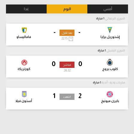
أمس
اليوم
غدا
الدوري البرتغالي
1 مباراة
-
-
بعد قليل
إشتوريل برايا
فاماليساو
22:15
الدوري البلجيكي
1 مباراة
0
0
مباشر
كلوب بروج
كورتريك
26:33
مباريات ودية - أندية
1 مباراة
1
2
انتهت
بايرن ميونيخ
أستون فيلا