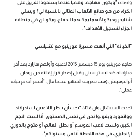
وأضاف
"ويكون مهاجما وهميا عندما يستحوذ الفريق على
الكرة، من هو صانع الألعاب المثالي بالنسبة لي؟ ويسلي
شنايدر وديكو لأنهما يمكنهما الدفاع، ويكونان في منطقة
الجزاء لتسجيل الأهداف".
"الخيانة" التي أنهت مسيرة مورينيو مع تشيلسي
هاجم مورينيو يوم 15 ديسمبر 2015 لاعبيه وأولهم هازارد بعد آخر
مباراة له ضد ليستر سيتي وقبل إصدار قرار إقالته من رومان
أبراموفيتش وقت تصريحه الشهير عندما قال: "أشعر أنه تم خيانة
عملي".
تحدث السبيشال وان قائلا:
"يجب أن ينظر اللاعبين لسندرلاند
وواتفورد ويقولوا نحن في نفس المستوى، أنا لست النجم
الكبير، ولست لاعب الموسم أو بطل العالم، أو متوج بالدوري
الإنجليزي، في هذه اللحظة أنا في مستواكم".