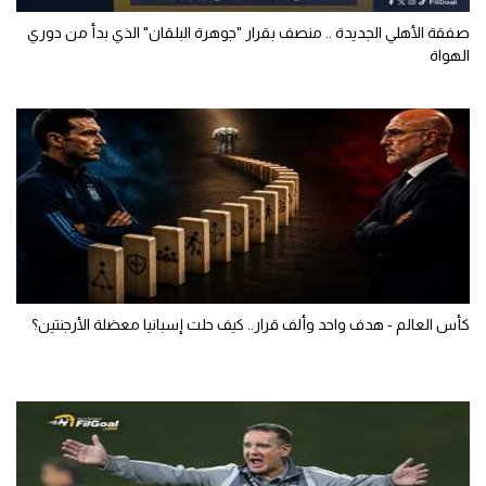
صفقة الأهلي الجديدة .. منصف بقرار "جوهرة البلقان" الذي بدأ من دوري
الهواة
كأس العالم - هدف واحد وألف قرار.. كيف حلت إسبانيا معضلة الأرجنتين؟