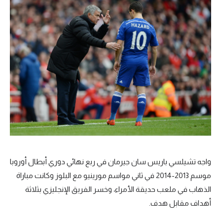
الوطن العربي
في المونديال
رياضة نسائية
آسيا
أمريكا
ركن الألعاب
أقسام خاصة
Gamers
واجه تشيلسي باريس سان جيرمان في ربع نهائي دوري أبطال أوروبا
موسم 2013-2014 في ثاني مواسم مورينيو مع البلوز وكانت مباراة
ميركاتو
الذهاب في ملعب حديقة الأمراء، وخسر الفريق الإنجليزي بثلاثة
تحقيق في الجول
أهداف مقابل هدف.
تقرير في الجول