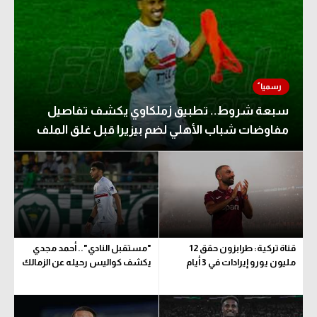
سبعة شروط.. تطبيق زملكاوي يكشف تفاصيل
مفاوضات شباب الأهلي لضم بيزيرا قبل غلق الملف
قناة تركية: طرابزون حقق 12
"مستقبل النادي".. أحمد مجدي
مليون يورو إيرادات في 3 أيام
يكشف كواليس رحيله عن الزمالك