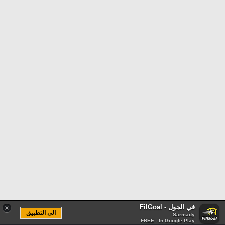
في الجول - FilGoal
×
الى التطبيق
Sarmady
FREE - In Google Play