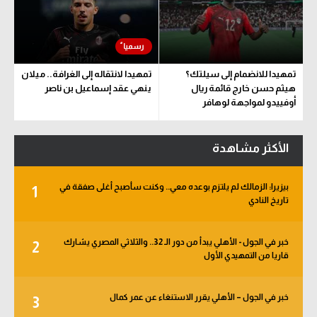
تمهيدا للانضمام إلى سيلتك؟
تمهيدا لانتقاله إلى الغرافة.. ميلان
هيثم حسن خارج قائمة ريال
ينهي عقد إسماعيل بن ناصر
أوفييدو لمواجهة لوهافر
الأكثر مشاهدة
بيزيرا: الزمالك لم يلتزم بوعده معي.. وكنت سأصبح أغلى صفقة في
1
تاريخ النادي
خبر في الجول - الأهلي يبدأ من دور الـ 32.. والثلاثي المصري يشارك
2
قاريا من التمهيدي الأول
خبر في الجول – الأهلي يقرر الاستنغاء عن عمر كمال
3