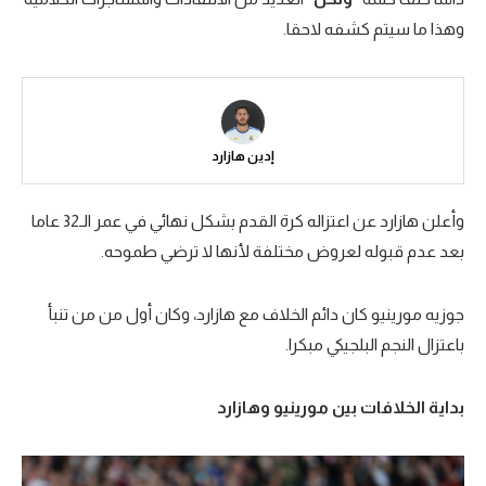
وهذا ما سيتم كشفه لاحقا.
سعودي في الجول
الدوري الإنجليزي
الدوري الإسباني
إدين هازارد
دوري أبطال أوروبا
القسم الثاني
وأعلن هازارد عن اعتزاله كرة القدم بشكل نهائي في عمر الـ32 عاما
رياضات أخرى
بعد عدم قبوله لعروض مختلفة لأنها لا ترضي طموحه.
أمم إفريقيا
جوزيه مورينيو كان دائم الخلاف مع هازارد، وكان أول من من تنبأ
كرة السلة الأمريكية
باعتزال النجم البلجيكي مبكرا.
كرة سلة
بداية الخلافات بين مورينيو وهازارد
كرة يد
كرة طائرة