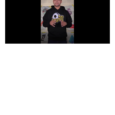
الدوري السعودي للمحترفين
دوري أبطال أوروبا
دوري أبطال إفريقيا
كل البطولات
أقسام
الكرة المصرية
الدوري المصري
الكرة الأوروبية
الكرة الإفريقية
منتخب مصر