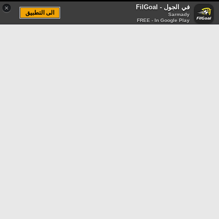
في الجول - FilGoal
×
الى التطبيق
Sarmady
FREE - In Google Play