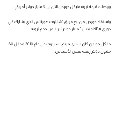
ووصلت قيمة ثروة مايكل جوردن الآن إلى 3 مليار دولار أمريكي.
سعودي في الجول
الدوري الإنجليزي
واستفاد جوردن من بيع فريق تشارلوت هورنتس الذي يشارك في
الدوري الإسباني
دوري NBA مقابل 3 مليار دولار ليزيد من حجم ثروته.
دوري أبطال أوروبا
مايكل جوردن كان اشترى فريق تشارلوت في عام 2010 مقابل 180
القسم الثاني
مليون دولار رفقة بعض الأشخاص.
رياضات أخرى
أمم إفريقيا
كرة السلة الأمريكية
كرة سلة
كرة يد
كرة طائرة