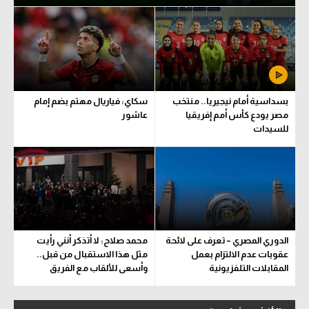
بسداسية أمام نيجيريا.. منتخب
سكاي: فياريال مهتم بضم إمام
مصر يودع كأس أمم إفريقيا
عاشور
للسيدات
الدوري المصري – تعرف على لائحة
محمد صلاح: لا أتذكر أنني رأيت
عقوبات عدم الالتزام بعمل
مثل هذا الاستقبال من قبل..
المقابلات التلفزيونية
وأسعى للألقاب مع الفريق