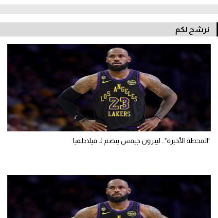
نرشح لكم
"المحطة الأخيرة".. ليبرون جيمس ينضم لـ فيلادلفيا