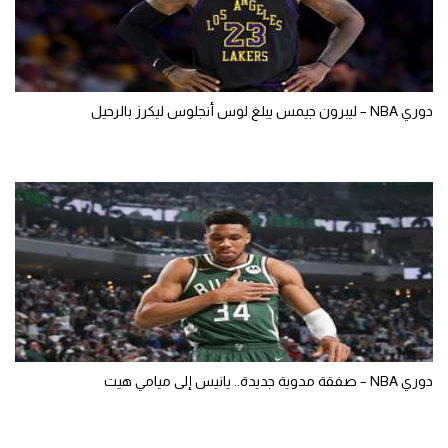
دوري NBA – ليبرون جيمس يبلغ لوس أنجلوس ليكرز بالرحيل
دوري NBA – صفقة مدوية جديدة.. يانيس إلى ميامي هيت