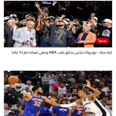
كرة سلة - نيوريوك نيكس يحقق لقب NBA وينهي صياما دام 53 عاما