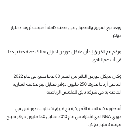
الوطن العربي
في المونديال
وبعد بيع الفريق والحصول على حصته كامله أصبحت ثروته 3 مليار
رياضة نسائية
دولار.
آسيا
أمريكا
ورغم بيع الفريق إلا أن مايكل جوردن لا يزال يمتلك حصة صغير جدا
في أسهم النادي.
ركن الألعاب
وكان مايكل جوردن البالغ من العمر 60 عاما حقق في عام 2022
أقسام خاصة
الماضي أرباحا قدرها 250 مليون دولار مقابل بيع علامته التجارية
Gamers
الخاصة به في شركة نايكي للملابس الرياضية.
ميركاتو
أسطورة كرة السلة الأمريكية باع فريق تشارلوت هورنتس في
تحقيق في الجول
دوري NBA الذي اشتراه في عام 2010 مقابل 180 مليون دولار بمبلغ
تقرير في الجول
قيمته 3 مليار دولار.