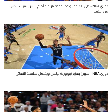
دوري NBA - على بعد فوز واحد.. عودة تاريخية أمام سبيرز تقرب نيكس
من اللقب
دوري NBA – سبيرز يهزم نيويورك نيكس ويشعل سلسلة النهائي