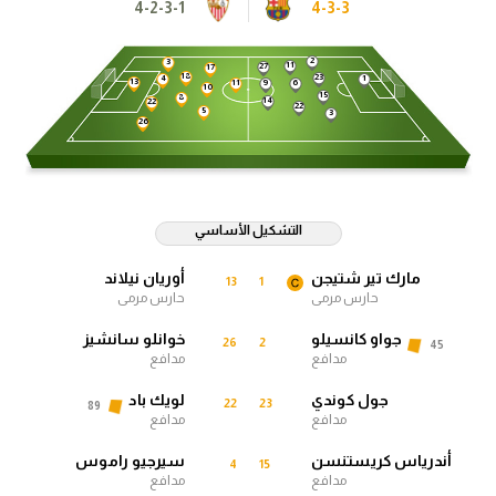
4-2-3-1
4-3-3
آراء حرة
2
3
11
27
17
ركن الألعاب
18
23
1
4
13
11
9
6
10
15
8
14
22
22
5
3
26
بطولات
الدوري المصري
التشكيل الأساسي
الدوري الإنجليزي الممتاز
مارك تير شتيجن
أوريان نيلاند
13
1
الدوري الإسباني
حارس مرمى
حارس مرمى
الدوري الإيطالي
جواو كانسيلو
خوانلو سانشيز
26
2
45
مدافع
مدافع
الدوري الألماني
جول كوندي
لويك باد
22
23
89
مدافع
مدافع
الدوري التركي
أندرياس كريستنسن
سيرجيو راموس
4
15
مدافع
مدافع
الدوري الفرنسي