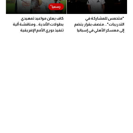
"متحمس للمشاركة في
كاف يعلن مواعيد تمهيدي
التدريبات".. منصف بقرار ينضم
بطولات الأندية.. ومناقشة آلية
إلى معسكر الأهلي في إسبانيا
تنفيذ دوري الأمم الإفريقية
المقترح