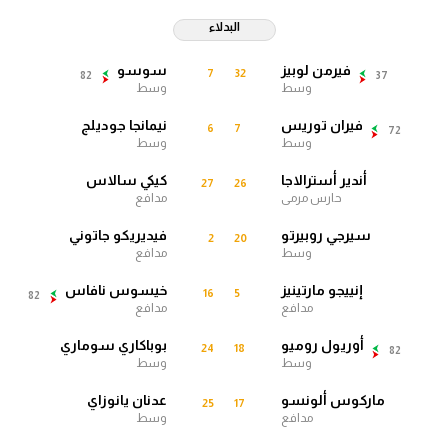
سعودي في الجول
البدلاء
الدوري الإنجليزي
فيرمن لوبيز
سوسو
7
32
82
37
وسط
وسط
الدوري الإسباني
فيران توريس
نيمانجا جوديلج
6
7
72
وسط
وسط
دوري أبطال أوروبا
أندير أسترالاجا
كيكي سالاس
27
26
القسم الثاني
حارس مرمى
مدافع
رياضات أخرى
سيرجي روبيرتو
فيديريكو جاتوني
2
20
وسط
مدافع
أمم إفريقيا
إنييجو مارتينيز
خيسوس نافاس
16
5
82
كرة السلة الأمريكية
مدافع
مدافع
أوريول روميو
بوباكاري سوماري
كرة سلة
24
18
82
وسط
وسط
كرة يد
ماركوس ألونسو
عدنان يانوزاي
25
17
مدافع
وسط
كرة طائرة