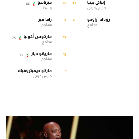
إنياكي بينيا
فيرناندو
20
13
66
الوطن العربي
حارس مرمى
وسط
في المونديال
رونالد أراوخو
رافا مير
9
4
مدافع
مهاجم
رياضة نسائية
ماركوس أكونيا
19
75
مدافع
آسيا
ماريانو دياز
12
أمريكا
75
مهاجم
ركن الألعاب
ماركو ديميتروفيك
1
حارس مرمى
أقسام خاصة
Gamers
ميركاتو
تحقيق في الجول
تقرير في الجول