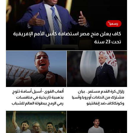
تحليل في الجول
حكايات في الجول
كويز في الجول
كاف يعلن منح مصر استضافة كأس الأمم الإفريقية
تحت 23 سنة
فيديو في الجول
زلزال كرة القدم مستمر.. بيان
ألعاب القوى - أسيل أسامة تتوج
مشترك من اتحادات أوروبا وآسيا
بذهبية تاريخية في منافسات
وكونكاكاف ضد إنفانتينو
رمي الرمح ببطولة العالم للشباب