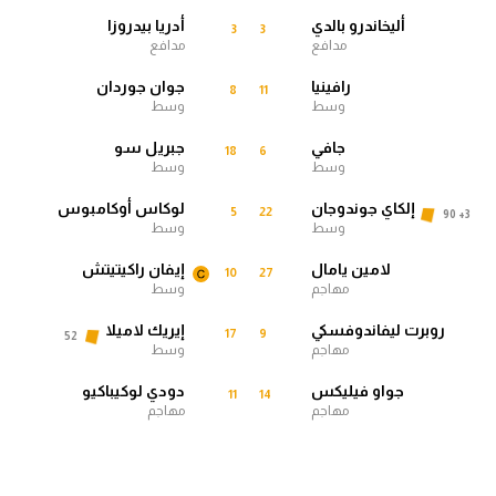
أليخاندرو بالدي
أدريا بيدروزا
3
3
الدوري السعودي للمحترفين
مدافع
مدافع
رافينيا
جوان جوردان
8
11
دوري أبطال أوروبا
وسط
وسط
دوري أبطال إفريقيا
جافي
جبريل سو
18
6
وسط
وسط
كل البطولات
إلكاي جوندوجان
لوكاس أوكامبوس
5
22
90 +3
وسط
وسط
لامين يامال
إيفان راكيتيتش
أقسام
10
27
مهاجم
وسط
الكرة المصرية
روبرت ليفاندوفسكي
إيريك لاميلا
17
9
52
الدوري المصري
مهاجم
وسط
جواو فيليكس
دودي لوكيباكيو
الكرة الأوروبية
11
14
مهاجم
مهاجم
الكرة الإفريقية
منتخب مصر