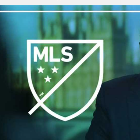
آسيا
دوري أبطال أوروبا
لسعودي للمحترفين
أمريكا
القسم الثاني
ل أوروبا
ركن الألعاب
رياضات أخرى
ل إفريقيا