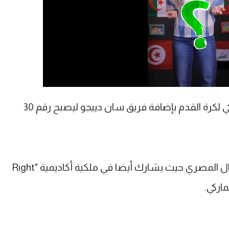
وأعلن دون جاربر مفوض الدوري الأمريكي لكرة القدم بإضافة فريق سان دييجو ليصبح رقم 30
ويمتلك النادي محمد منصور، رجل الأعمال المصري حيث يشارك أيضا في ملكية أكاديمية "Right