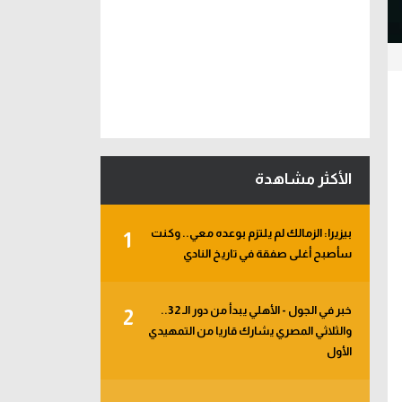
الأكثر مشاهدة
بيزيرا: الزمالك لم يلتزم بوعده معي.. وكنت
1
سأصبح أغلى صفقة في تاريخ النادي
خبر في الجول - الأهلي يبدأ من دور الـ 32..
2
والثلاثي المصري يشارك قاريا من التمهيدي
الأول