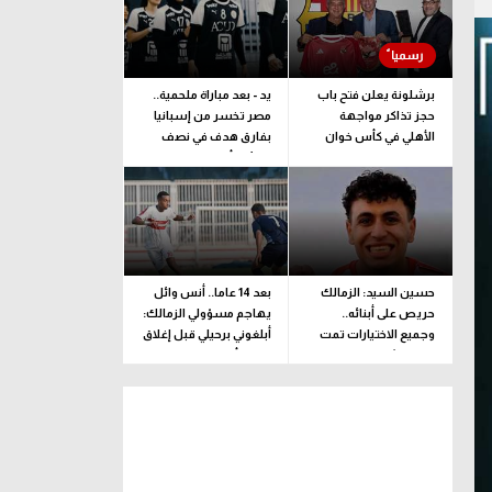
برشلونة يعلن فتح باب
يد - بعد مباراة ملحمية..
حجز تذاكر مواجهة
مصر تخسر من إسبانيا
الأهلي في كأس خوان
بفارق هدف في نصف
جامبر
نهائي كأس العالم
للناشئات
حسين السيد: الزمالك
بعد 14 عاما.. أنس وائل
حريص على أبنائه..
يهاجم مسؤولي الزمالك:
وجميع الاختيارات تمت
أبلغوني برحيلي قبل إغلاق
وفقا لرؤية فنية بحتة
القيد بأيام