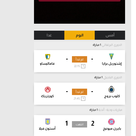
أمس
اليوم
غدا
الدوري البرتغالي
1 مباراة
-
-
لم تبدأ
إشتوريل برايا
فاماليساو
22:15
الدوري البلجيكي
1 مباراة
-
-
لم تبدأ
كلوب بروج
كورتريك
21:45
مباريات ودية - أندية
1 مباراة
1
2
انتهت
بايرن ميونيخ
أستون فيلا