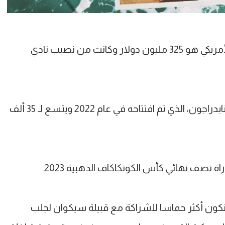
وكان أعلى مبلغ لإنشاء نادٍ في الدوري الأمريكي هو 325 مليون دولار وكانت من نصيب نادي
سيلعب فريق سان دييجو في ملعب سنابدراجون، الذي تم افتتاحه في عام 2022 ويتسع لـ 35 ألف
نصف نهائي كأس الكونكاكاف الذهبية 2023.
 نكون أكثر حماسا للشراكة مع قبيلة سيكوان لجلب