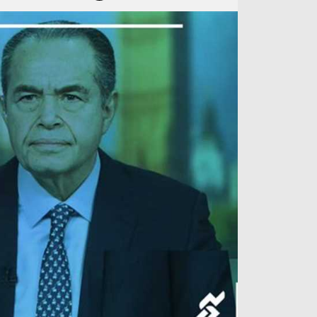
آراء حرة
الدوري ا
ركن الألعاب
دوري أبطا
دوري أبطا
كل البطولات