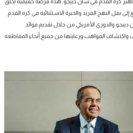
ماهير كرة القدم في سان دييجو. هذه فرصة حقيقية لخلق
لى نقل النهج الفريد والخبرة الاستثنائية في كرة القدم
ما Right to Dream إلى سان دييجو والدوري الأمريكي من خلال تقديم فوائد
ب واكتشاف المواهب ورعايتها من جميع أنحاء المقاطعة