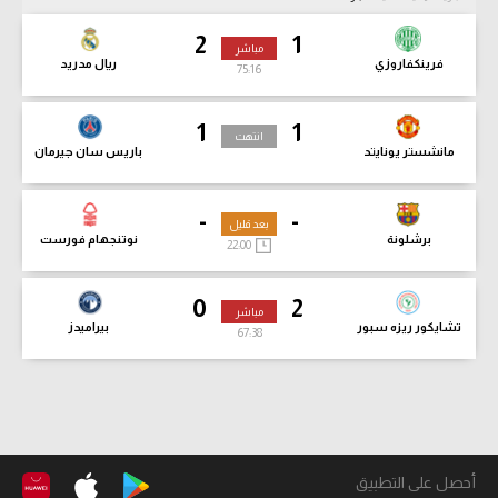
2
1
مباشر
فرينكفاروزي
ريال مدريد
75:18
1
1
انتهت
مانشستر يونايتد
باريس سان جيرمان
-
-
بعد قليل
برشلونة
نوتنجهام فورست
22:00
0
2
مباشر
تشايكور ريزه سبور
بيراميدز
67:40
أحصل على التطبيق