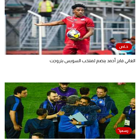
الغاني فايز أحمد ينضم لمنتخب السويس بتروجت