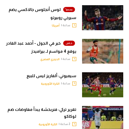
لوس أنجلوس جالاكسي يضم
سيرجي روبيرتو
ساعة |
أمريكا
خبر في الجول - أحمد عبد القادر
يوقع 4 مواسم لـ بيراميدز
ساعة |
الدوري المصري
سيميوني: ألفاريز ليس للبيع
ساعة |
الكرة الأوروبية
تقرير تركي: فنربخشة يبدأ مفاوضات ضم
لوكاكو
2 ساعة |
الكرة الأوروبية