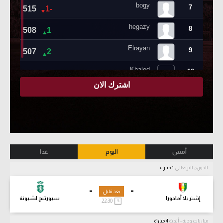
أمس
اليوم
غدا
الدوري البرتغالي
1 مباراة
-
-
بعد قليل
إشتريلا أمادورا
سبورتنج لشبونة
22:30
مباريات ودية - أندية
4 مباراة