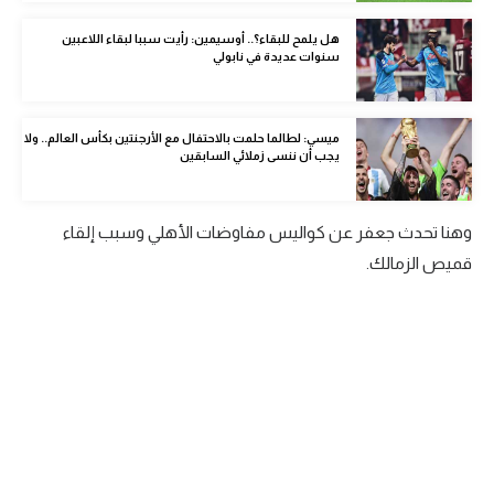
الوطن العربي
هل يلمح للبقاء؟.. أوسيمين: رأيت سببا لبقاء اللاعبين
سنوات عديدة في نابولي
في المونديال
رياضة نسائية
ميسي: لطالما حلمت بالاحتفال مع الأرجنتين بكأس العالم.. ولا
آسيا
يجب أن ننسى زملائي السابقين
أمريكا
وهنا تحدث جعفر عن كواليس مفاوضات الأهلي وسبب إلقاء
ركن الألعاب
قميص الزمالك.
أقسام خاصة
Gamers
ميركاتو
تحقيق في الجول
تقرير في الجول