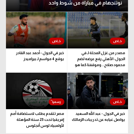
نوتنجهام في مباراة من شوط واحد
مصدر من غزل المحلة لـ في
خبر في الجول - أحمد عبد القادر
الجول: الأهلي رفع عرضه لضم
يوقع 4 مواسم لـ بيراميدز
محمود صلاح.. وموقفنا كما هو
خبر في الجول - عبد الله السعيد
مصر تتقدم بطلب لاستضافة أمم
يواصل غيابه عن تدريبات الزمالك
إفريقيا تحت 23 سنة المؤهلة
لأولمبياد لوس أنجلوس