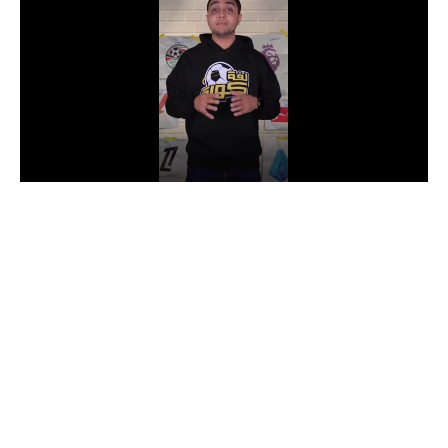
الدوري السعودي للمحترفين
دوري أبطال أوروبا
دوري أبطال إفريقيا
كل البطولات
أقسام
الكرة المصرية
الدوري المصري
الكرة الأوروبية
الكرة الإفريقية
منتخب مصر