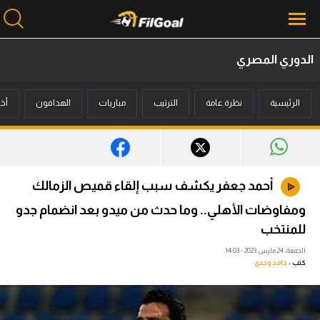
الدوري المصري
محتوى إخباري
الرئيسية
نظرة عامة
الترتيب
مباريات
الهدافون
أخب
الرئيسية
أخبار
مباريات
أحمد جعفر يكشف سبب إلقاء قميص الزمالك
ميركاتو
ومفاوضات الأهلي.. وما حدث من ميدو بعد انضمام جدو
فانتازي في الجول
للمنتخب
الجمعة، 24 مارس 2023 - 14:03
مسابقة التوقعات
كتب :
حامد وجدي
فيديوهات
عدسات