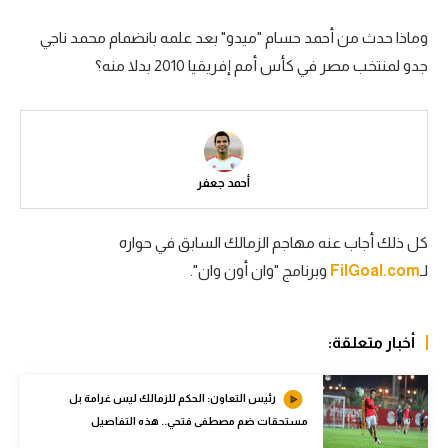
سعودي في الجول
وماذا حدث من أحمد حسام "ميدو" بعد علمه بانضمام محمد ناجي
جدو لمنتخب مصر في كأس أمم إفريقيا 2010 بدلا منه؟
الدوري الإنجليزي
الدوري الإسباني
دوري أبطال أوروبا
أحمد جعفر
القسم الثاني
رياضات أخرى
كل ذلك أجاب عنه مهاجم الزمالك السابق في حواره
أمم إفريقيا
لـ
FilGoal.com
وبرنامج "وان أون وان".
كرة السلة الأمريكية
أخبار متعلقة:
كرة سلة
كرة يد
رئيس التعاون: الحكم للزمالك ليس غرامة بل
مستحقات ضم مصطفى فتحي.. هذه التفاصيل
كرة طائرة