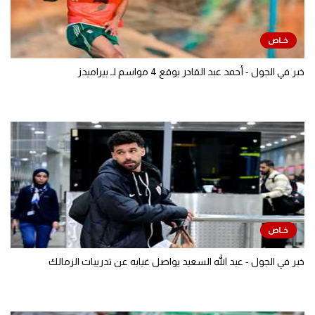
خبر في الجول - أحمد عبد القادر يوقع 4 مواسم لـ بيراميدز
خبر في الجول - عبد الله السعيد يواصل غيابه عن تدريبات الزمالك