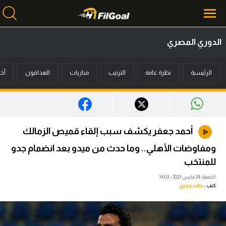
الدوري المصري
محتوى إخباري
الرئيسية
نظرة عامة
الترتيب
مباريات
الهدافون
أخب
الرئيسية
أخبار
مباريات
أحمد جعفر يكشف سبب إلقاء قميص الزمالك
ميركاتو
ومفاوضات الأهلي.. وما حدث من ميدو بعد انضمام جدو
فانتازي في الجول
للمنتخب
الجمعة، 24 مارس 2023 - 14:03
مسابقة التوقعات
كتب :
حامد وجدي
فيديوهات
عدسات