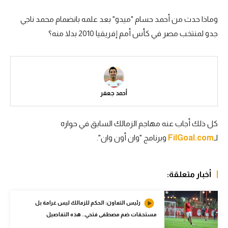
سعودي في الجول
وماذا حدث من أحمد حسام "ميدو" بعد علمه بانضمام محمد ناجي
جدو لمنتخب مصر في كأس أمم إفريقيا 2010 بدلا منه؟
الدوري الإنجليزي
الدوري الإسباني
دوري أبطال أوروبا
أحمد جعفر
القسم الثاني
رياضات أخرى
كل ذلك أجاب عنه مهاجم الزمالك السابق في حواره
أمم إفريقيا
لـ
FilGoal.com
وبرنامج "وان أون وان".
كرة السلة الأمريكية
أخبار متعلقة:
كرة سلة
كرة يد
رئيس التعاون: الحكم للزمالك ليس غرامة بل
مستحقات ضم مصطفى فتحي.. هذه التفاصيل
كرة طائرة