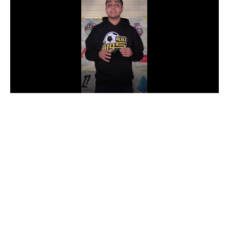
الدوري السعودي للمحترفين
دوري أبطال أوروبا
دوري أبطال إفريقيا
كل البطولات
أقسام
الكرة المصرية
الدوري المصري
الكرة الأوروبية
الكرة الإفريقية
منتخب مصر