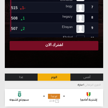
أمس
اليوم
غدا
الدوري البرتغالي
1 مباراة
-
-
لم تبدأ
إشتريلا أمادورا
سبورتنج لشبونة
22:30