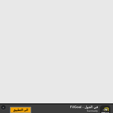
في الجول - FilGoal
×
الى التطبيق
Sarmady