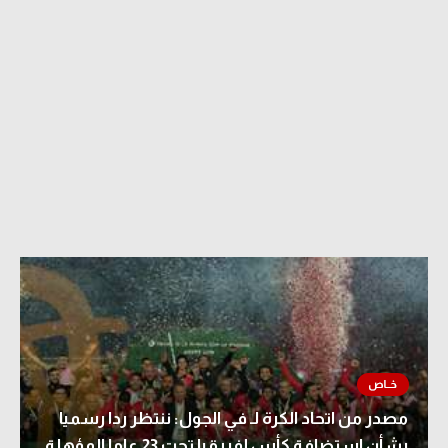
مصدر من اتحاد الكرة لـ في الجول: ننتظر ردا رسميا
بشأن استضافة كأس إفريقيا تحت 23 عاما المؤهلة