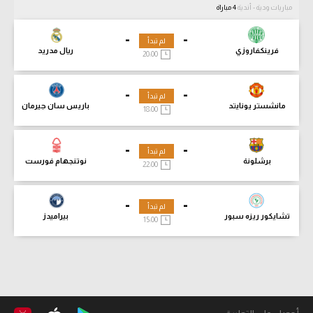
مباريات ودية - أندية
4 مباراة
-
-
لم تبدأ
فرينكفاروزي
ريال مدريد
20:00
-
-
لم تبدأ
مانشستر يونايتد
باريس سان جيرمان
18:00
-
-
لم تبدأ
برشلونة
نوتنجهام فورست
22:00
-
-
لم تبدأ
تشايكور ريزه سبور
بيراميدز
15:00