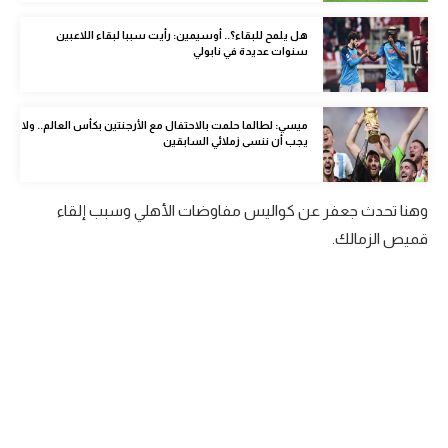
الوطن العربي
هل يلمح للبقاء؟.. أوسيمين: رأيت سببا لبقاء اللاعبين
سنوات عديدة في نابولي
في المونديال
رياضة نسائية
ميسي: لطالما حلمت بالاحتفال مع الأرجنتين بكأس العالم.. ولا
آسيا
يجب أن ننسى زملائي السابقين
أمريكا
وهنا تحدث جعفر عن كواليس مفاوضات الأهلي وسبب إلقاء
ركن الألعاب
قميص الزمالك.
أقسام خاصة
Gamers
ميركاتو
تحقيق في الجول
تقرير في الجول