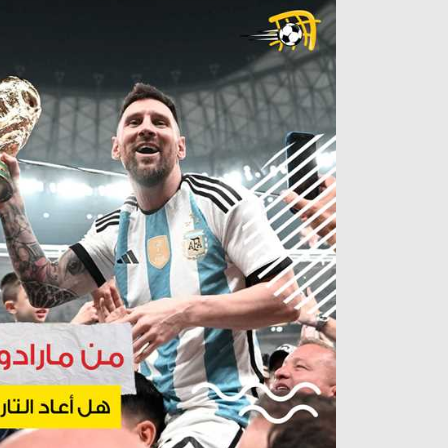
آراء حرة
الدوري ا
ركن الألعاب
دوري أبطا
دوري أبطا
كل البطولات