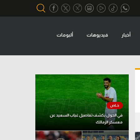
أخبار
فيديوهات
ألبومات
أقسام خاصة
Gamers
يكية
ميركاتو
تحقيق في الجول
تقرير في الجول
تحليل في الجول
حكايات في الجول
في الجول يكشف تفاصيل غياب السعيد عن
معسكر الزمالك
كويز في الجول
فيديو في الجول