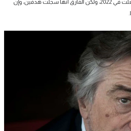
كندا خرجت بلا نقاط في 1986، وكذلك فعلت في 2022، ولكن الفارق أنها سجلت هدفين، وإن