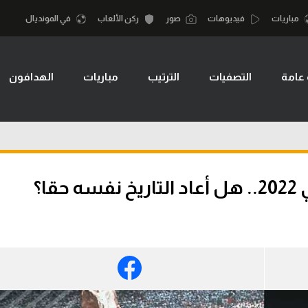
مباريات
فيديوهات
صور
ركن الألعاب
في المونديال
 عامة
التصفيات
الترتيب
مباريات
الهدافون
أقسام
أمم إفريقيا
الكرة المصرية
كرة السلة الأمر
الدوري المصري
لمصري
كرة سلة
الكرة الأوروبية
نجليزي الممتاز
كرة يد
الكرة الإفريقية
إسباني
كرة طائرة
منتخب مصر
إيطالي
الوطن العربي
سعودي في الجول
في المونديال
لماني
الدوري الإنجليزي
رياضة نسائية
لفرنسي
الدوري الإسباني