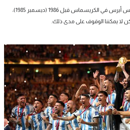
قالوا أيضا إنها أمطرت في العاصمة بوينس أيرس في الكريسماس قبل 1986 (ديسمبر 1985)،