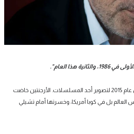
نية هذا العام".
هذه خاطئة.. دي نيرو تواجد في الأرجنتين عام 2015 لتصوير أحد المسلسلات. الأرجنتين خاضت
س العالم بل في كوبا أمريكا، وخسرتها أمام تشيلي