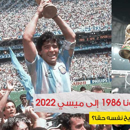
آسيا
دوري أبطال أوروبا
لسعودي للمحترفين
أمريكا
القسم الثاني
ل أوروبا
ركن الألعاب
رياضات أخرى
ل إفريقيا