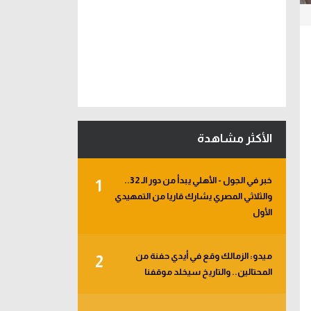
الأكثر مشاهدة
خبر في الجول - الأهلي يبدأ من دور الـ 32..
1
والثلاثي المصري يشارك قاريا من التمهيدي
الأول
ميدو: الزمالك وقع في أيدي حفنة من
2
المحتالين.. والتاريخ سيخلد موقفنا