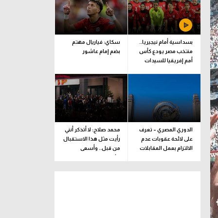
بسداسية أمام نيجيريا..
سكاي: فياريال مهتم
منتخب مصر يودع كأس
بضم إمام عاشور
أمم إفريقيا للسيدات
الدوري المصري – تعرف
محمد صلاح: لا أتذكر أنني
على لائحة عقوبات عدم
رأيت مثل هذا الاستقبال
الالتزام بعمل المقابلات
من قبل.. وأسعى
التلفزيونية
للألقاب مع الفريق