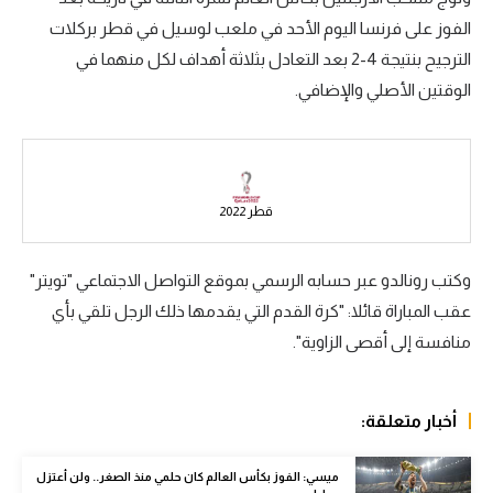
الفوز على فرنسا اليوم الأحد في ملعب لوسيل في قطر بركلات
سعودي في الجول
الترجيح بنتيجة 4-2 بعد التعادل بثلاثة أهداف لكل منهما في
الدوري الإنجليزي
الوقتين الأصلي والإضافي.
الدوري الإسباني
دوري أبطال أوروبا
القسم الثاني
قطر 2022
رياضات أخرى
وكتب رونالدو عبر حسابه الرسمي بموقع التواصل الاجتماعي "تويتر"
أمم إفريقيا
عقب المباراة قائلا: "كرة القدم التي يقدمها ذلك الرجل تلقي بأي
كرة السلة الأمريكية
منافسة إلى أقصى الزاوية".
كرة سلة
أخبار متعلقة:
كرة يد
كرة طائرة
ميسي: الفوز بكأس العالم كان حلمي منذ الصغر.. ولن أعتزل