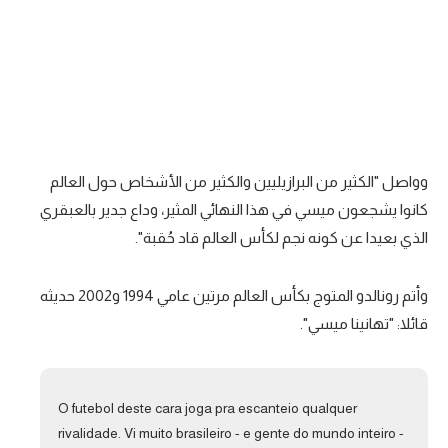
تحليل في الجول
حكايات في الجول
كويز في الجول
فيديو في الجول
وواصل "الكثير من البرازيليين والكثير من الأشخاص حول العالم
كانوا يشجعون ميسي في هذا النهائي المثير، وداع جدير بالعبقري
الذي بعيدا عن كونه نجم لكأس العالم قاد حُقبة".
وأتم رونالدو المتوج بكأس العالم مرتين عامي 1994 و2002 حديثه
قائلا: "تهانينا ميسي".
O futebol deste cara joga pra escanteio qualquer
rivalidade. Vi muito brasileiro - e gente do mundo inteiro -