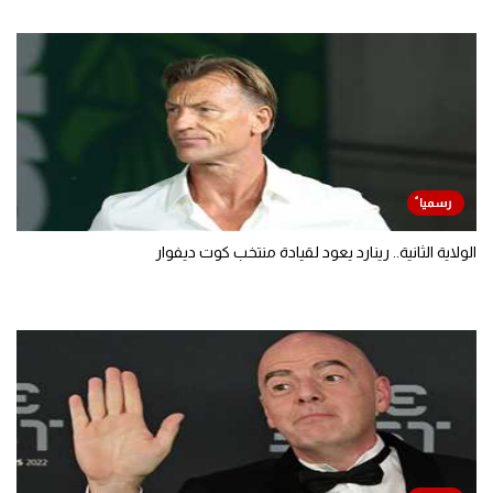
الولاية الثانية.. رينارد يعود لقيادة منتخب كوت ديفوار