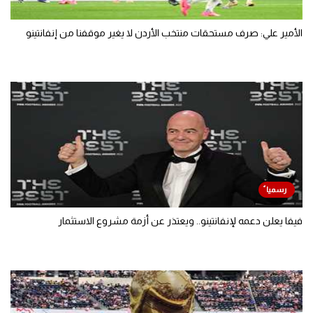
الأمير علي: صرف مستحقات منتخب الأردن لا يغير موقفنا من إنفانتينو
فيفا يعلن دعمه لإنفانتينو.. ويعتذر عن أزمة مشروع الاستثمار