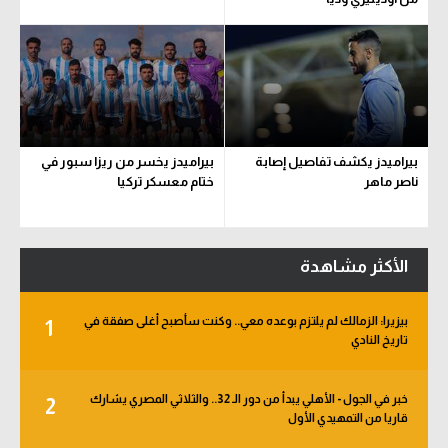
بيراميدز يكشف تفاصيل إصابة
بيراميدز يخسر من ريزا سبور في
ناصر ماهر
ختام معسكر تركيا
الأكثر مشاهدة
بيزيرا: الزمالك لم يلتزم بوعده معي.. وكنت سأصبح أغلى صفقة في
1
تاريخ النادي
خبر في الجول - الأهلي يبدأ من دور الـ 32.. والثلاثي المصري يشارك
2
قاريا من التمهيدي الأول