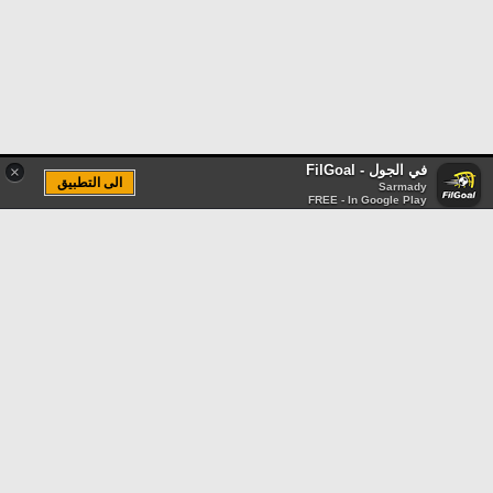
في الجول - FilGoal
×
الى التطبيق
Sarmady
FREE - In Google Play