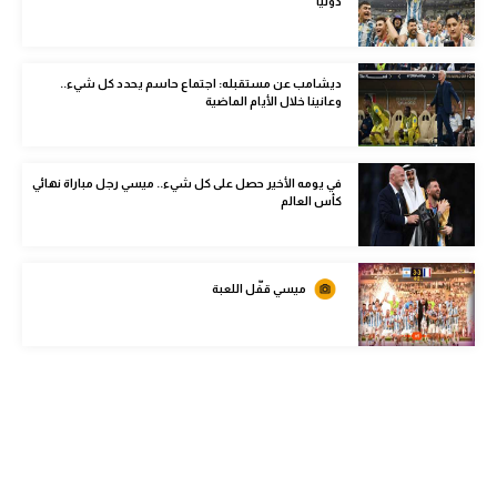
دوليا
الوطن العربي
في المونديال
ديشامب عن مستقبله: اجتماع حاسم يحدد كل شيء..
وعانينا خلال الأيام الماضية
رياضة نسائية
آسيا
في يومه الأخير حصل على كل شيء.. ميسي رجل مباراة نهائي
أمريكا
كأس العالم
ركن الألعاب
ميسي قفّل اللعبة
أقسام خاصة
Gamers
ميركاتو
تحقيق في الجول
تقرير في الجول