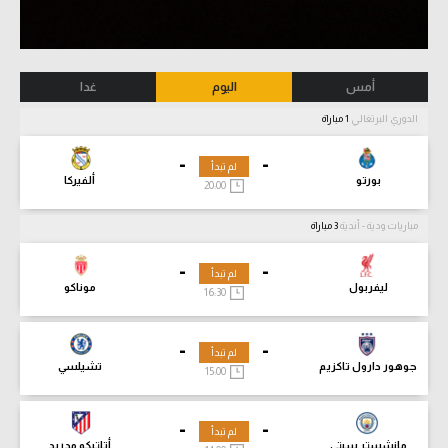
أمس
اليوم
غدا
الدوري البرتغالي
1 مباراة
-
-
لم تبدأ
بورتو
ألفيركا
20:00
مباريات ودية - أندية
3 مباراة
-
-
لم تبدأ
ليفربول
موناكو
16:30
-
-
لم تبدأ
جوهور دارول تاكزيم
تشيلسي
15:00
-
-
لم تبدأ
مانشستر سيتي
أتلتيكو مدريد