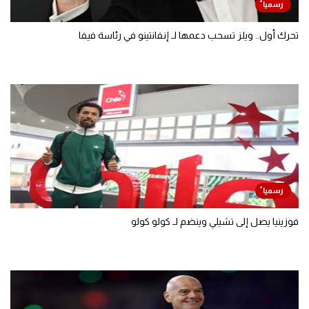
تحرك أول.. ويلز تسحب دعمها لـ إنفانتينو في رئاسة فيفا
فوزينيا يصل إلى تشيلي وينضم لـ كولو كولو