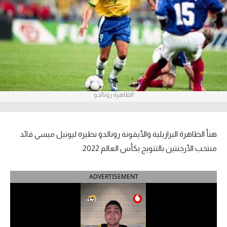
آراء حرة
ركن الألعاب
بطولات
أمريكا 2026
الظاهرة رونالدو
الدوري المصري
الدوري الإنجليزي الممتاز
هنأ الظاهرة البرازيلية والأيقونة رونالدو نظيره ليونيل ميسي قائد
منتخب الأرجنتين بالتتويج بكأس العالم 2022.
الدوري الإسباني
ADVERTISEMENT
الدوري الإيطالي
الدوري الألماني
الدوري الفرنسي