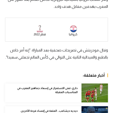
المغرب بهدفين مقابل هدف واحد.
سعودي في الجول
الدوري الإنجليزي
الدوري الإسباني
كرواتيا
قطر 2022
دوري أبطال أوروبا
القسم الثاني
وقال مودريتش في تصريحات صحفية بعد المباراة: "إنه أمر خاص
بالطبع والميدالية الثانية على التوالي في كأس العالم تجعلني سعيدا".
رياضات أخرى
أمم إفريقيا
أخبار متعلقة:
كرة السلة الأمريكية
كرة سلة
داري: تمنى الاستمرار في إسعاد جماهير المغرب في
المناسبات المقبلة
كرة يد
كرة طائرة
ديديه ديشامب.. المتعة في إفساد فرحة الآخرين