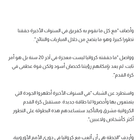
تحليل في الجول
حكايات في الجول
وأضاف "مع كل ما نقوم به كفريق في السنوات الأخيرة حققنا
كويز في الجول
تطورا كبيرا، وهو ما يتضح من خلال المباريات والنتائج".
فيديو في الجول
وواصل "ما حققته كرواتيا ليست معجزة في آخر 20 سنة بل هو أمر
ثابت. لم يعد بإمكانهم رؤيتنا كحصان أسود ولكن قوة عظمى في
كرة القدم".
واستطرد عن الشباب "في السنوات الأخيرة أظهروا الجودة التي
يتمتعون بها وأحضروا لنا طاقة جديدة. مستقبل كرة القدم
الكرواتية مشرق وبالتأكيد ستساعدهم هذه البطولة على التطور
أكثر كأشخاص ولاعبين".
وأردف "الخطة هي أن ألعب مع كرواتيا في دوري الأمم الأوروبية،