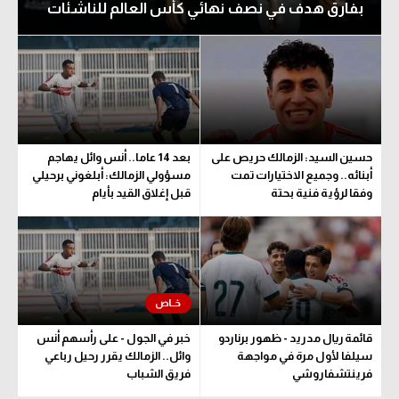
بفارق هدف في نصف نهائي كأس العالم للناشئات
حسين السيد: الزمالك حريص على
بعد 14 عاما.. أنس وائل يهاجم
أبنائه.. وجميع الاختيارات تمت
مسؤولي الزمالك: أبلغوني برحيلي
وفقا لرؤية فنية بحتة
قبل إغلاق القيد بأيام
قائمة ريال مدريد - ظهور برناردو
خبر في الجول - على رأسهم أنس
سيلفا لأول مرة في مواجهة
وائل.. الزمالك يقرر رحيل رباعي
فرينتشفاروشي
فريق الشباب