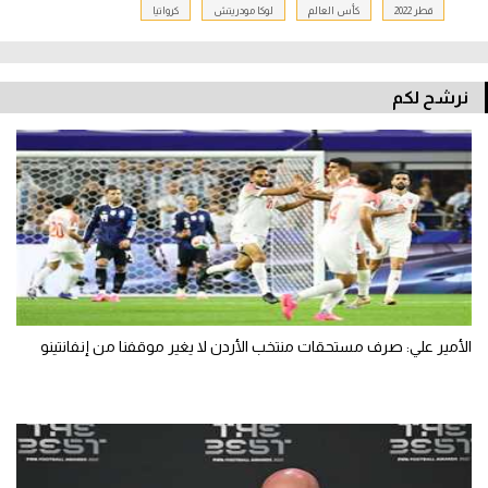
قطر 2022
كأس العالم
لوكا مودريتش
كرواتيا
نرشح لكم
الأمير علي: صرف مستحقات منتخب الأردن لا يغير موقفنا من إنفانتينو