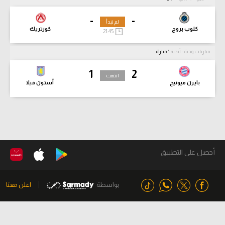
-
-
لم تبدأ
كلوب بروج
كورتريك
21:45
مباريات ودية - أندية
1 مباراة
1
2
انتهت
بايرن ميونيخ
أستون فيلا
أحصل على التطبيق
بواسطة
اعلن معنا