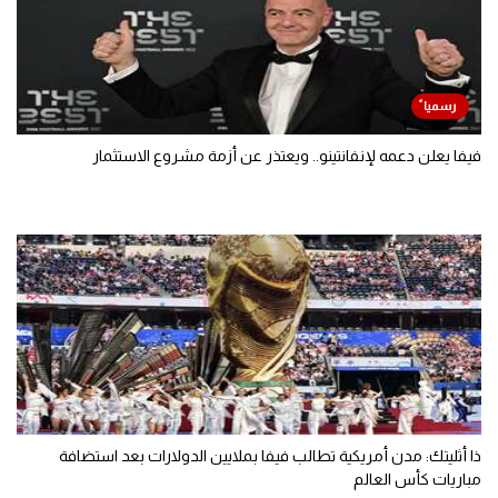
فيفا يعلن دعمه لإنفانتينو.. ويعتذر عن أزمة مشروع الاستثمار
ذا أثليتك: مدن أمريكية تطالب فيفا بملايين الدولارات بعد استضافة
مباريات كأس العالم