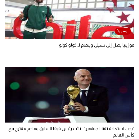
فوزينيا يصل إلى تشيلي وينضم لـ كولو كولو
"يجب استعادة ثقة الجماهير".. نائب رئيس فيفا السابق يهاجم مقترح بيع
كأس العالم