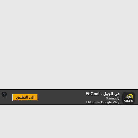
في الجول - FilGoal
×
الى التطبيق
Sarmady
FREE - In Google Play