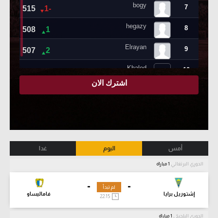
أمس
اليوم
غدا
الدوري البرتغالي
1 مباراة
-
-
لم تبدأ
إشتوريل برايا
فاماليساو
22:15
الدوري البلجيكي
1 مباراة