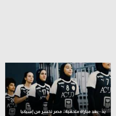
يد - بعد مباراة ملحمية.. مصر تخسر من إسبانيا