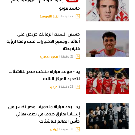
ماستانتونو
2 دقيقة |
الكرة الأوروبية
حسين السيد: الزمالك حريص على
أبنائه.. وجميع الاختيارات تمت وفقا لرؤية
فنية بحتة
23 دقيقة |
الكرة المصرية
يد - موعد مباراة منتخب مصر للناشئات
لتحديد المركز الثالث
26 دقيقة |
كرة يد
يد - بعد مباراة ملحمية.. مصر تخسر من
إسبانيا بفارق هدف في نصف نهائي
كأس العالم للناشئات
39 دقيقة |
كرة يد