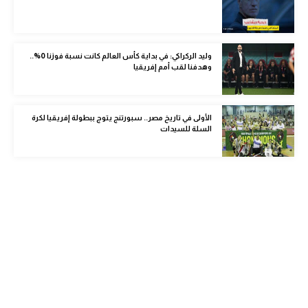
الوطن العربي
في المونديال
وليد الركراكي: في بداية كأس العالم كانت نسبة فوزنا 0%..
وهدفنا لقب أمم إفريقيا
رياضة نسائية
آسيا
الأولى في تاريخ مصر.. سبورتنج يتوج ببطولة إفريقيا لكرة
أمريكا
السلة للسيدات
ركن الألعاب
أقسام خاصة
Gamers
ميركاتو
تحقيق في الجول
تقرير في الجول