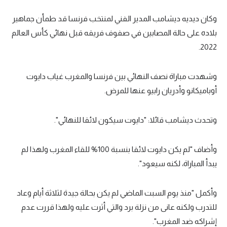
تحليل في الجول
وكان ديديه ديشامب المدير الفني لمنتخب فرنسا قد طمأن جماهير
بلاده على حالة المصابين في صفوف فريقه قبل نهائي كأس العالم
حكايات في الجول
2022.
كويز في الجول
فيديو في الجول
وشهدت مباراة نصف النهائي بين فرنسا والمغرب غياب دايوت
أوباميكانو وأدريان رابيو عنها للمرض.
وتحدث ديشامب قائلا: "دايوت سيكون لائقا للنهائي".
وأضاف "لم يكن دايوت لائقا بنسبة 100% للقاء المغرب ولهذا لم
يبدأ المباراة، لكنه سيعود".
وأكمل "منذ يوم السبت الماضي لم يكن بحالة جيدة لثلاثة أيام وعاد
للتدرب ولكنه عانى من نزلة برد والتي أثرت عليه ولهذا قررت عدم
إشراكه ضد المغرب".