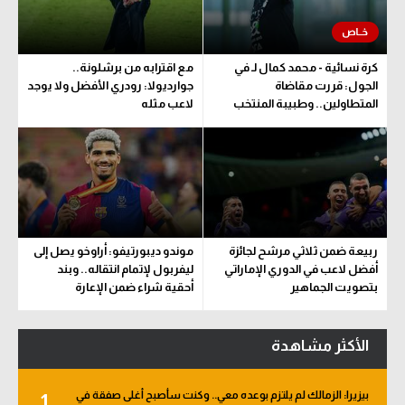
كرة نسائية - محمد كمال لـ في
مع اقترابه من برشلونة..
الجول: قررت مقاضاة
جوارديولا: رودري الأفضل ولا يوجد
المتطاولين.. وطبيبة المنتخب
لاعب مثله
تحدد مدة اللعب
ربيعة ضمن ثلاثي مرشح لجائزة
موندو ديبورتيفو: أراوخو يصل إلى
أفضل لاعب في الدوري الإماراتي
ليفربول لإتمام انتقاله.. وبند
بتصويت الجماهير
أحقية شراء ضمن الإعارة
الأكثر مشاهدة
بيزيرا: الزمالك لم يلتزم بوعده معي.. وكنت سأصبح أغلى صفقة في
1