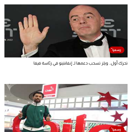
تحرك أول.. ويلز تسحب دعمها لـ إنفانتينو في رئاسة فيفا