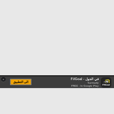
في الجول - FilGoal
×
الى التطبيق
Sarmady
FREE - In Google Play