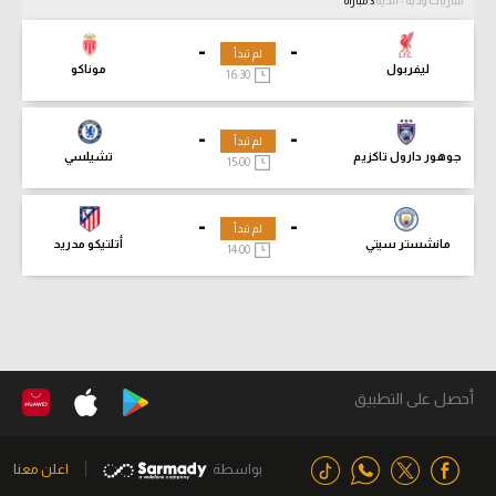
مباريات ودية - أندية
3 مباراة
-
-
لم تبدأ
ليفربول
موناكو
16:30
-
-
لم تبدأ
جوهور دارول تاكزيم
تشيلسي
15:00
-
-
لم تبدأ
مانشستر سيتي
أتلتيكو مدريد
14:00
أحصل على التطبيق
بواسطة
اعلن معنا