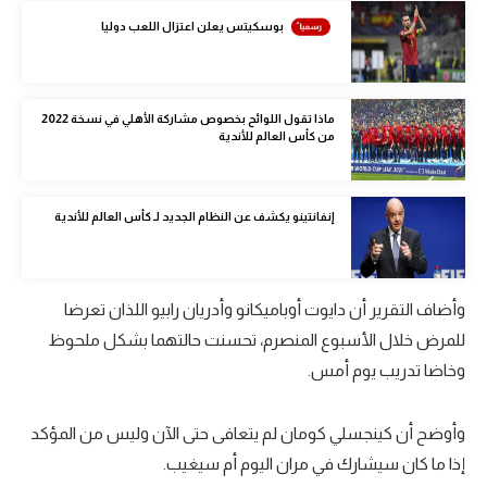
الوطن العربي
بوسكيتس يعلن اعتزال اللعب دوليا
في المونديال
رياضة نسائية
ماذا تقول اللوائح بخصوص مشاركة الأهلي في نسخة 2022
من كأس العالم للأندية
آسيا
أمريكا
إنفانتينو يكشف عن النظام الجديد لـ كأس العالم للأندية
ركن الألعاب
وأضاف التقرير أن دايوت أوباميكانو وأدريان رابيو اللذان تعرضا
أقسام خاصة
للمرض خلال الأسبوع المنصرم، تحسنت حالتهما بشكل ملحوظ
Gamers
وخاضا تدريب يوم أمس.
ميركاتو
تحقيق في الجول
وأوضح أن كينجسلي كومان لم يتعافى حتى الآن وليس من المؤكد
إذا ما كان سيشارك في مران اليوم أم سيغيب.
تقرير في الجول