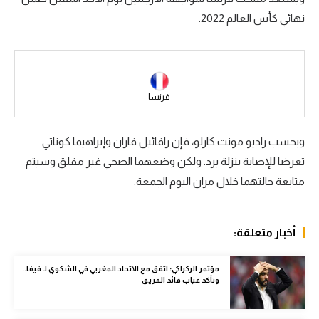
نهائي كأس العالم 2022.
سعودي في الجول
الدوري الإنجليزي
الدوري الإسباني
فرنسا
دوري أبطال أوروبا
القسم الثاني
وبحسب راديو مونت كارلو، فإن رافائيل فاران وإبراهيما كوناتي
تعرضا للإصابة بنزلة برد. ولكن وضعهما الصحي غير مقلق وسيتم
رياضات أخرى
متابعة حالتهما خلال مران اليوم الجمعة.
أمم إفريقيا
كرة السلة الأمريكية
أخبار متعلقة:
كرة سلة
مؤتمر الركراكي: اتفق مع الاتحاد المغربي في الشكوي لـ فيفا..
كرة يد
وتأكد غياب قائد الفريق
كرة طائرة