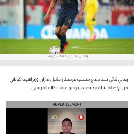
آراء حرة
ركن الألعاب
بطولات
أمريكا 2026
رافائيل فاران - منتخب فرنسا
الدوري المصري
الدوري الإنجليزي الممتاز
يعاني ثنائي خط دفاع منتخب فرنسا، رافائيل فاران وإبراهيما كوناتي
من الإصابة بنزلة برد بحسب راديو مونت كالو الفرنسي.
الدوري الإسباني
ADVERTISEMENT
الدوري الإيطالي
الدوري الألماني
الدوري الفرنسي