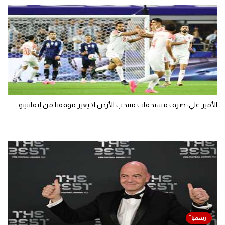
الأمير علي: صرف مستحقات منتخب الأردن لا يغير موقفنا من إنفانتينو