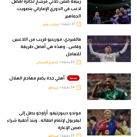
ربيعة ضمن ثلاثي مرشح لجائزة أفضل
لاعب في الدوري الإماراتي بتصويت
الجماهير
21 دقيقة |
منتخب مصر
فالفيردي: مورينيو قريب من اللاعبين
وقاس.. وهذه هي أفضل طريقة
للتعامل
24 دقيقة |
الدوري الإسباني
أهلي جدة يضم مهاجم الهلال
34 دقيقة |
ميركاتو
موندو ديبورتيفو: أراوخو يصل إلى
ليفربول لإتمام انتقاله.. وبند أحقية شراء
ضمن الإعارة
37 دقيقة |
ميركاتو