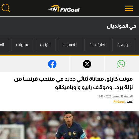
في المونديال
محتوى إخباري
الرئيسية
نظرة عامة
التصفيات
الترتيب
مباريات
اله
الرئيسية
أخبار
مباريات
مونت كارلو: معاناة ثنائي جديد في منتخب فرنسا من
ميركاتو
نزلة برد.. وموقف رابيو وأوباميكانو
الجمعة، 16 ديسمبر 2022 - 15:45
فانتازي في الجول
كتب :
FilGoal
مسابقة التوقعات
فيديوهات
عدسات