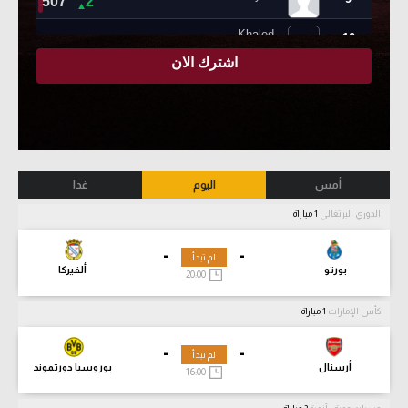
أمس
اليوم
غدا
الدوري البرتغالي
1 مباراة
-
-
لم تبدأ
بورتو
ألفيركا
20:00
كأس الإمارات
1 مباراة
-
-
لم تبدأ
أرسنال
بوروسيا دورتموند
16:00