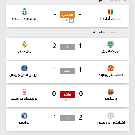
الدوري البرتغالي
1 مباراة
-
-
بعد قليل
إشتريلا أمادورا
سبورتنج لشبونة
22:30
مباريات ودية - أندية
4 مباراة
2
1
انتهت
فرينكفاروزي
ريال مدريد
1
1
انتهت
مانشستر يونايتد
باريس سان جيرمان
0
0
مباشر
برشلونة
نوتنجهام فورست
06:21
1
2
انتهت
تشايكور ريزه سبور
بيراميدز