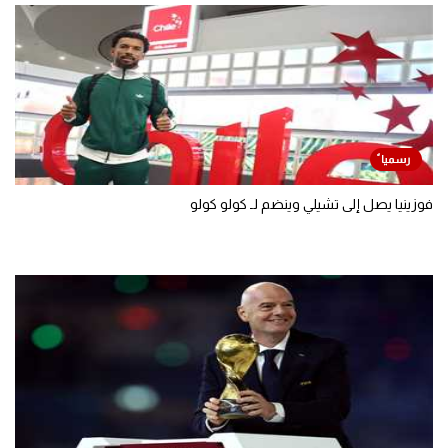
فوزينيا يصل إلى تشيلي وينضم لـ كولو كولو