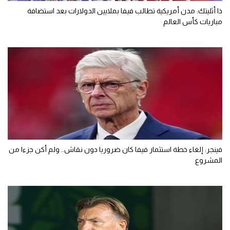
ذا أثليتك: مدن أمريكية تطالب فيفا بملايين الدولارات بعد استضافة
مباريات كأس العالم
فينجر: إلغاء خطة استثمار فيفا كان ضروريا دون نقاش.. ولم أكن جزءا من
المشروع