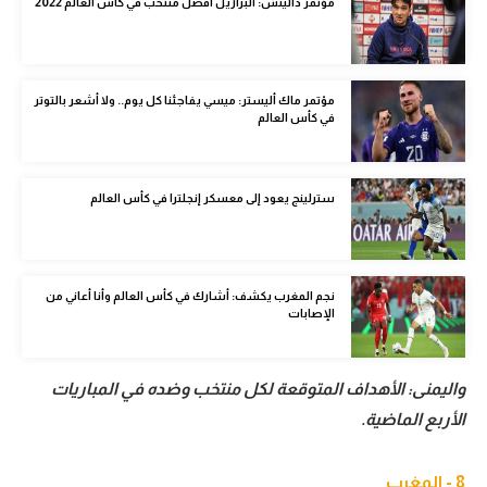
مؤتمر داليتش: البرازيل أفضل منتخب في كأس العالم 2022
الوطن العربي
في المونديال
مؤتمر ماك أليستر: ميسي يفاجئنا كل يوم.. ولا أشعر بالتوتر
رياضة نسائية
في كأس العالم
آسيا
أمريكا
سترلينج يعود إلى معسكر إنجلترا في كأس العالم
ركن الألعاب
نجم المغرب يكشف: أشارك في كأس العالم وأنا أعاني من
أقسام خاصة
الإصابات
Gamers
ميركاتو
واليمنى: الأهداف المتوقعة لكل منتخب وضده في المباريات
الأربع الماضية.
تحقيق في الجول
تقرير في الجول
8 - المغرب