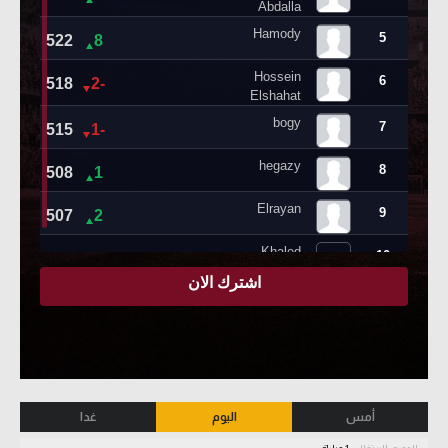
أمس
اليوم
غدا