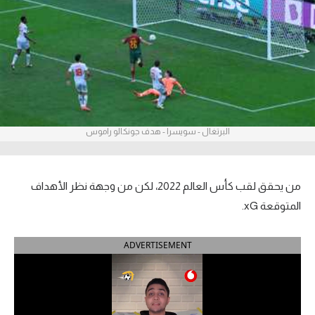
آراء حرة
ركن الألعاب
بطولات
أمريكا 2026
البرتغال - سويسرا - هدف جونكالو راموس
الدوري المصري
الدوري الإنجليزي الممتاز
من يحقق لقب كأس العالم 2022، لكن من وجهة نظر الأهداف
المتوقعة xG.
الدوري الإسباني
ADVERTISEMENT
الدوري الإيطالي
الدوري الألماني
الدوري الفرنسي