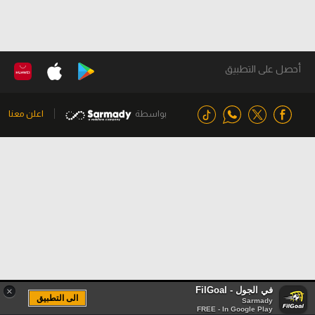
أحصل على التطبيق
بواسطة
اعلن معنا
في الجول - FilGoal
×
الى التطبيق
Sarmady
FREE - In Google Play