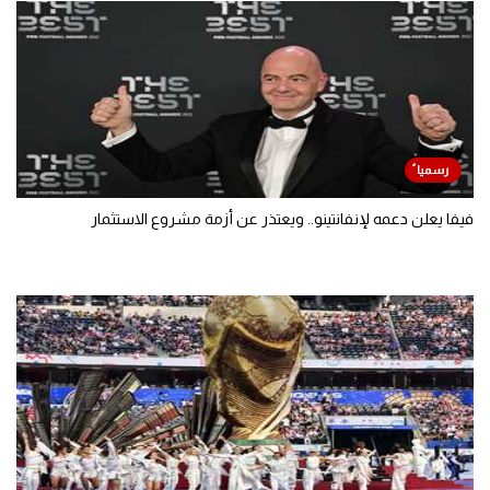
فيفا يعلن دعمه لإنفانتينو.. ويعتذر عن أزمة مشروع الاستثمار