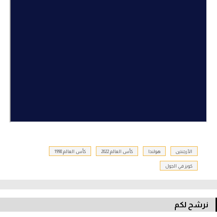
تحليل في الجول
حكايات في الجول
كويز في الجول
فيديو في الجول
الأرجنتين
هولندا
كأس العالم 2022
كأس العالم 1998
كويز في الجول
نرشح لكم