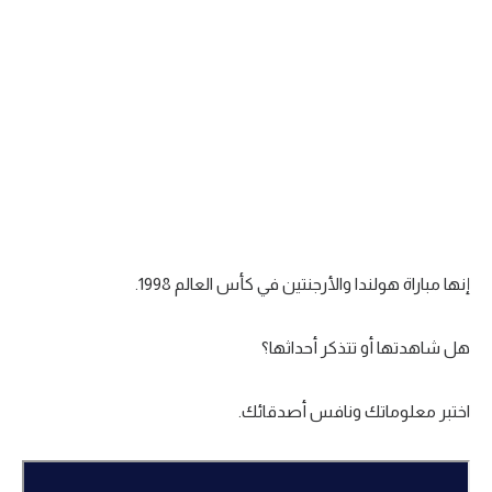
سعودي في الجول
الدوري الإنجليزي
الدوري الإسباني
دوري أبطال أوروبا
القسم الثاني
رياضات أخرى
إنها مباراة هولندا والأرجنتين في كأس العالم 1998.
أمم إفريقيا
كرة السلة الأمريكية
هل شاهدتها أو تتذكر أحداثها؟
كرة سلة
اختبر معلوماتك ونافس أصدقائك.
كرة يد
كرة طائرة