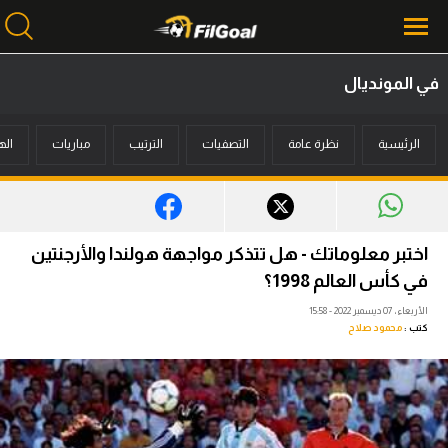
في المونديال
محتوى إخباري
الرئيسية
نظرة عامة
التصفيات
الترتيب
مباريات
اله
الرئيسية
أخبار
مباريات
اختبر معلوماتك - هل تتذكر مواجهة هولندا والأرجنتين
ميركاتو
في كأس العالم 1998؟
الأربعاء، 07 ديسمبر 2022 - 15:58
فانتازي في الجول
كتب :
محمود صلاح
مسابقة التوقعات
فيديوهات
عدسات