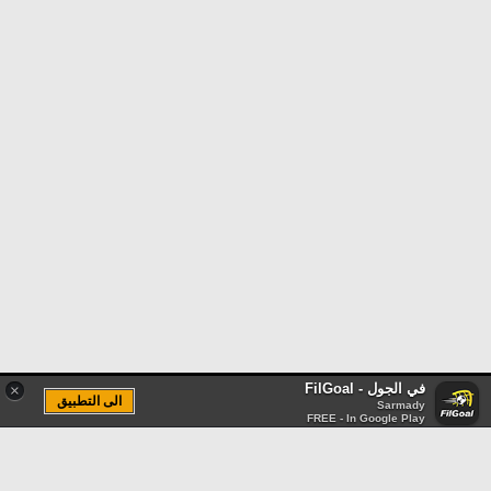
في الجول - FilGoal
×
الى التطبيق
Sarmady
FREE - In Google Play