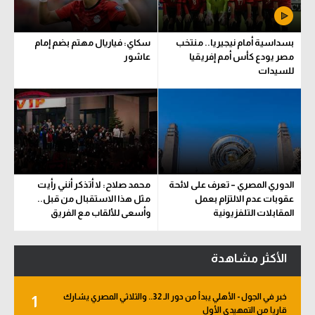
بسداسية أمام نيجيريا.. منتخب
سكاي: فياريال مهتم بضم إمام
مصر يودع كأس أمم إفريقيا
عاشور
للسيدات
الدوري المصري – تعرف على لائحة
محمد صلاح: لا أتذكر أنني رأيت
عقوبات عدم الالتزام بعمل
مثل هذا الاستقبال من قبل..
المقابلات التلفزيونية
وأسعى للألقاب مع الفريق
الأكثر مشاهدة
خبر في الجول - الأهلي يبدأ من دور الـ 32.. والثلاثي المصري يشارك
1
قاريا من التمهيدي الأول