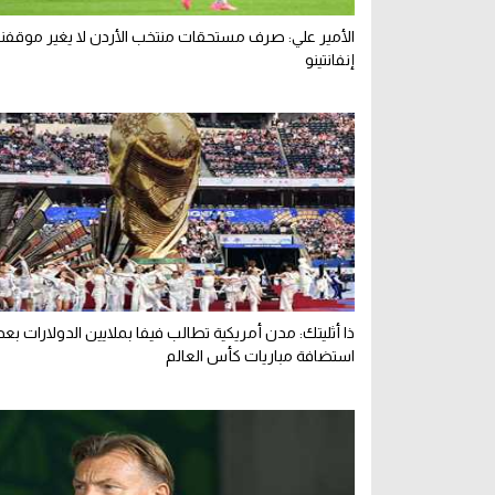
الأمير علي: صرف مستحقات منتخب الأردن لا يغير موقفن
إنفانتينو
ذا أثليتك: مدن أمريكية تطالب فيفا بملايين الدولارات بعد
استضافة مباريات كأس العالم