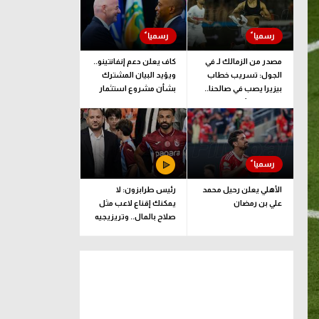
مصدر من الزمالك لـ في
كاف يعلن دعم إنفانتينو..
الجول: تسريب خطاب
ويؤيد البيان المشترك
بيزيرا يصب في صالحنا..
بشأن مشروع استثمار
وقرارنا نهائي
فيفا
الأهلي يعلن رحيل محمد
رئيس طرابزون: لا
علي بن رمضان
يمكنك إقناع لاعب مثل
صلاح بالمال.. وتريزيجيه
لعب دورا إيجابيا