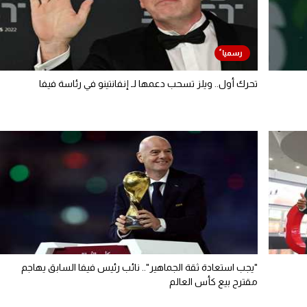
تحرك أول.. ويلز تسحب دعمها لـ إنفانتينو في رئاسة فيفا
"يجب استعادة ثقة الجماهير".. نائب رئيس فيفا السابق يهاجم
مقترح بيع كأس العالم