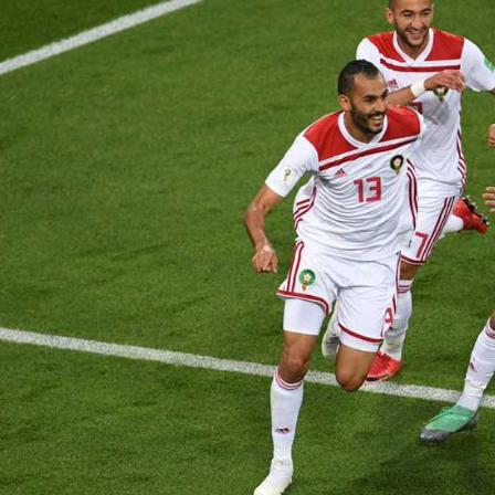
آسيا
دوري أبطال أوروبا
لسعودي للمحترفين
أمريكا
القسم الثاني
ل أوروبا
ركن الألعاب
رياضات أخرى
ل إفريقيا