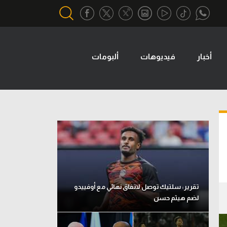
أخبار
فيديوهات
ألبومات
أقسام خاصة
Gamers
يكية
ميركاتو
تحقيق في الجول
تقرير في الجول
تحليل في الجول
حكايات في الجول
تقرير: سلتيك توصل لاتفاق نهائي مع أوفييدو
لضم هيثم حسن
كويز في الجول
فيديو في الجول