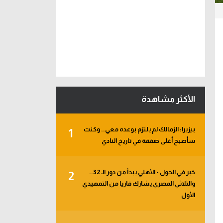
الأكثر مشاهدة
بيزيرا: الزمالك لم يلتزم بوعده معي.. وكنت
1
سأصبح أغلى صفقة في تاريخ النادي
خبر في الجول - الأهلي يبدأ من دور الـ 32..
2
والثلاثي المصري يشارك قاريا من التمهيدي
الأول