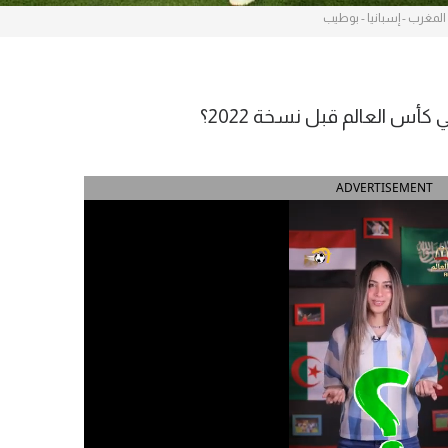
المغرب - إسبانيا - بوطيب
س العالم قبل نسخة 2022؟
ADVERTISEMENT