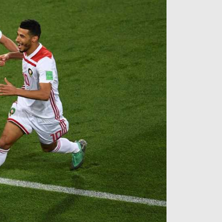
آراء حرة
الدوري ا
ركن الألعاب
دوري أبطا
دوري أبطا
كل البطولات