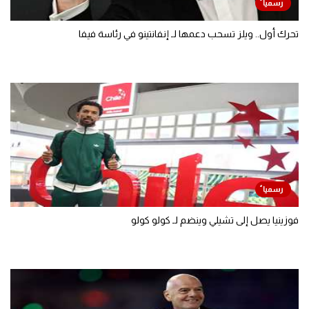
تحرك أول.. ويلز تسحب دعمها لـ إنفانتينو في رئاسة فيفا
فوزينيا يصل إلى تشيلي وينضم لـ كولو كولو