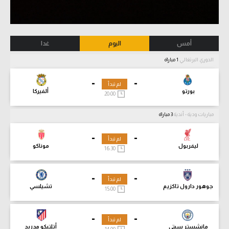
أمس
اليوم
غدا
الدوري البرتغالي
1 مباراة
-
-
لم تبدأ
بورتو
ألفيركا
20:00
مباريات ودية - أندية
3 مباراة
-
-
لم تبدأ
ليفربول
موناكو
16:30
-
-
لم تبدأ
جوهور دارول تاكزيم
تشيلسي
15:00
-
-
لم تبدأ
مانشستر سيتي
أتلتيكو مدريد