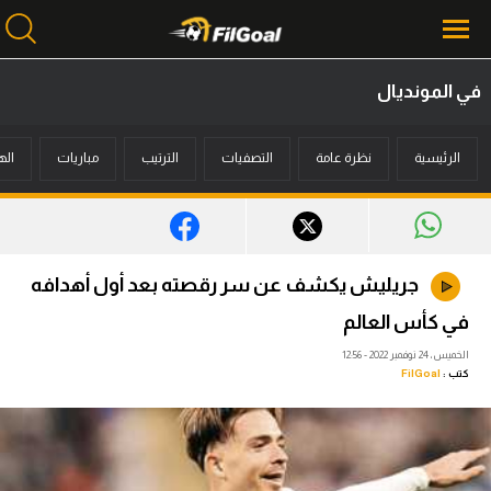
في المونديال
محتوى إخباري
الرئيسية
نظرة عامة
التصفيات
الترتيب
مباريات
اله
الرئيسية
أخبار
مباريات
جريليش يكشف عن سر رقصته بعد أول أهدافه
ميركاتو
في كأس العالم
فانتازي في الجول
الخميس، 24 نوفمبر 2022 - 12:56
كتب :
FilGoal
مسابقة التوقعات
فيديوهات
عدسات