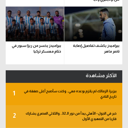
بيراميدز يكشف تفاصيل إصابة
بيراميدز يخسر من ريزا سبور في
ناصر ماهر
ختام معسكر تركيا
الأكثر مشاهدة
بيزيرا: الزمالك لم يلتزم بوعده معي.. وكنت سأصبح أغلى صفقة في
1
تاريخ النادي
خبر في الجول - الأهلي يبدأ من دور الـ 32.. والثلاثي المصري يشارك
2
قاريا من التمهيدي الأول