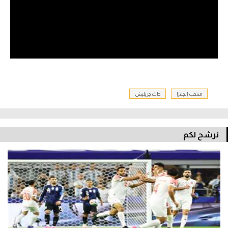
منتخب إنجلترا
جاك جريليش
نرشح لكم