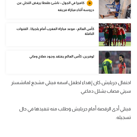
كاميرا في الجول - ناشئ طنطا يرفض التخلي عن
الوطن العربي
دروسه أثناء مباراة فريقه
في المونديال
كأس العالم - موعد مباراة المغرب أمام بلجيكا.. القنوات
رياضة نسائية
الناقلة
آسيا
أمريكا
لوفرين: كأس العالم يفتقد وجود صلاح وماني
ركن الألعاب
احتفال جريليش كان إهداء لطفل اسمه فينلي مشجع لمانشستر
أقسام خاصة
سيتي مصاب بشلل دماغي.
Gamers
فينلي أدى الرقصة أمام جريليش وطلب منه تنفيذها في حال
ميركاتو
تسجيله.
تحقيق في الجول
تقرير في الجول