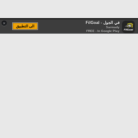
في الجول - FilGoal
×
الى التطبيق
Sarmady
FREE - In Google Play