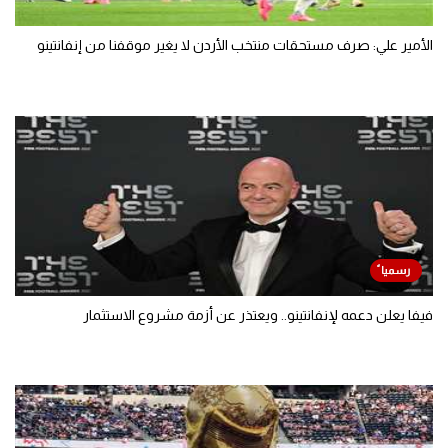
الأمير علي: صرف مستحقات منتخب الأردن لا يغير موقفنا من إنفانتينو
فيفا يعلن دعمه لإنفانتينو.. ويعتذر عن أزمة مشروع الاستثمار