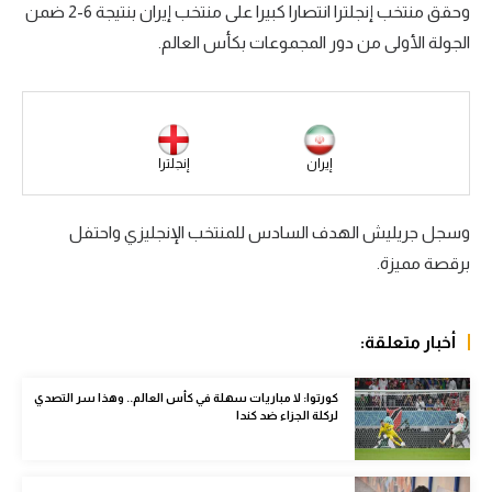
وحقق منتخب إنجلترا انتصارا كبيرا على منتخب إيران بنتيجة 6-2 ضمن
سعودي في الجول
الجولة الأولى من دور المجموعات بكأس العالم.
الدوري الإنجليزي
الدوري الإسباني
دوري أبطال أوروبا
إيران
إنجلترا
القسم الثاني
وسجل جريليش الهدف السادس للمنتخب الإنجليزي واحتفل
رياضات أخرى
برقصة مميزة.
أمم إفريقيا
كرة السلة الأمريكية
أخبار متعلقة:
كرة سلة
كورتوا: لا مباريات سهلة في كأس العالم.. وهذا سر التصدي
لركلة الجزاء ضد كندا
كرة يد
كرة طائرة