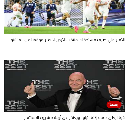
الأمير علي: صرف مستحقات منتخب الأردن لا يغير موقفنا من إنفانتينو
فيفا يعلن دعمه لإنفانتينو.. ويعتذر عن أزمة مشروع الاستثمار