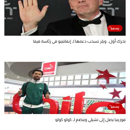
تحرك أول.. ويلز تسحب دعمها لـ إنفانتينو في رئاسة فيفا
فوزينيا يصل إلى تشيلي وينضم لـ كولو كولو