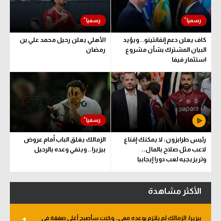
كاف يعلن دعم إنفانتينو.. ويؤيد
الأهلي يعلن رحيل محمد علي بن
البيان المشترك بشأن مشروع
رمضان
استثمار فيفا
رئيس طرابزون: لا يمكنك إقناع
الزمالك يغلق الباب أمام عروض
لاعب مثل صلاح بالمال..
بيزيرا.. وينفي وعده بالرحيل
وتريزيجيه لعب دورا إيجابيا
الأكثر مشاهدة
بيزيرا: الزمالك لم يلتزم بوعده معي.. وكنت سأصبح أغلى صفقة في