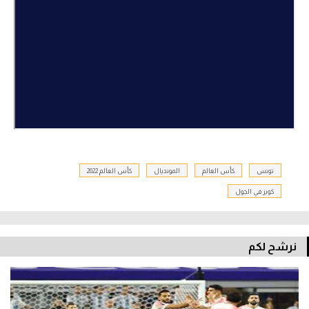
تونس
كأس العالم
المونديال
كأس العالم 2022
كويز في الجول
نرشح لكم