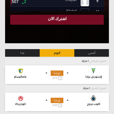
أمس
اليوم
غدا
الدوري البرتغالي
1 مباراة
-
-
لم تبدأ
إشتوريل برايا
فاماليساو
22:15
الدوري البلجيكي
1 مباراة
-
-
لم تبدأ
كلوب بروج
كورتريك
21:45