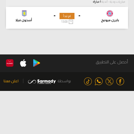
مباريات ودية - أندية
1 مباراة
-
-
لم تبدأ
بايرن ميونيخ
أستون فيلا
13:00
أحصل على التطبيق
بواسطة
اعلن معنا