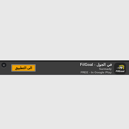
في الجول - FilGoal
×
الى التطبيق
Sarmady
FREE - In Google Play