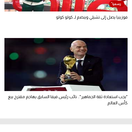
فوزينيا يصل إلى تشيلي وينضم لـ كولو كولو
"يجب استعادة ثقة الجماهير".. نائب رئيس فيفا السابق يهاجم مقترح بيع
كأس العالم