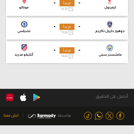
-
-
لم تبدأ
ليفربول
موناكو
16:30
-
-
لم تبدأ
جوهور دارول تاكزيم
تشيلسي
15:00
-
-
لم تبدأ
مانشستر سيتي
أتلتيكو مدريد
14:00
أحصل على التطبيق
بواسطة
اعلن معنا