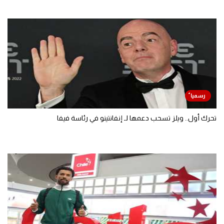
تحرك أول.. ويلز تسحب دعمها لـ إنفانتينو في رئاسة فيفا