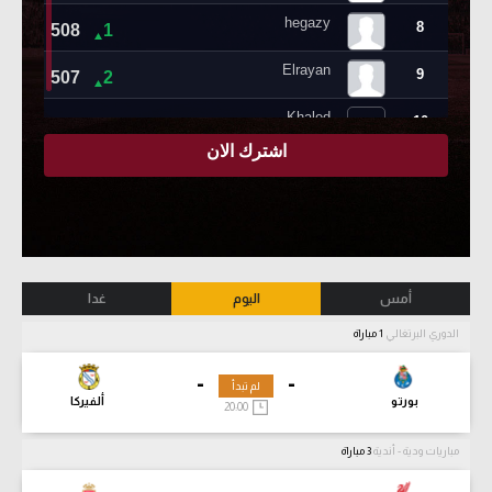
أمس
اليوم
غدا
الدوري البرتغالي
1 مباراة
-
-
لم تبدأ
بورتو
ألفيركا
20:00
مباريات ودية - أندية
3 مباراة