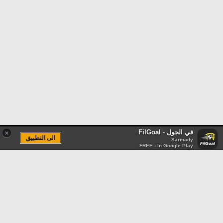
في الجول - FilGoal
×
الى التطبيق
Sarmady
FREE - In Google Play