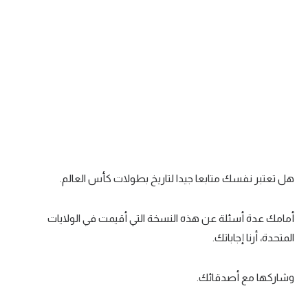
سعودي في الجول
الدوري الإنجليزي
الدوري الإسباني
دوري أبطال أوروبا
القسم الثاني
رياضات أخرى
هل تعتبر نفسك متابعا جيدا لتاريخ بطولات كأس العالم.
أمم إفريقيا
كرة السلة الأمريكية
أمامك عدة أسئلة عن هذه النسخة التي أقيمت في الولايات
المتحدة، أرنا إجاباتك.
كرة سلة
كرة يد
وشاركها مع أصدقائك.
كرة طائرة