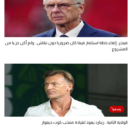
فينجر: إلغاء خطة استثمار فيفا كان ضروريا دون نقاش.. ولم أكن جزءا من
المشروع
الولاية الثانية.. رينارد يعود لقيادة منتخب كوت ديفوار