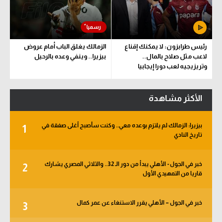
رئيس طرابزون: لا يمكنك إقناع
الزمالك يغلق الباب أمام عروض
لاعب مثل صلاح بالمال..
بيزيرا.. وينفي وعده بالرحيل
وتريزيجيه لعب دورا إيجابيا
الأكثر مشاهدة
بيزيرا: الزمالك لم يلتزم بوعده معي.. وكنت سأصبح أغلى صفقة في
1
تاريخ النادي
خبر في الجول - الأهلي يبدأ من دور الـ 32.. والثلاثي المصري يشارك
2
قاريا من التمهيدي الأول
خبر في الجول – الأهلي يقرر الاستنغاء عن عمر كمال
3