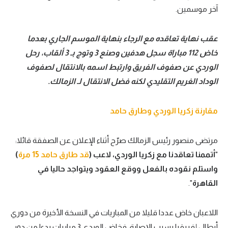
آخر موسمين.
عقب نهاية تعاقده مع الرجاء بنهاية الموسم الجاري بعدما
خاض 112 مباراة سجل هدفين وصنع 3 وتوج بـ 3 ألقاب، رحل
الوردي عن صفوف الفريق وارتبط اسمه بالانتقال لصفوف
الوداد الغريم التقليدي لكنه فضل الانتقال لـ الزمالك.
مقارنة زكريا الوردي وطارق حامد
مرتضى منصور رئيس الزمالك صرّح أثناء الإعلان عن الصفقة قائلا:
"
أتممنا تعاقدنا مع زكريا الوردي، لاعب (
قد طارق حامد 15 مرة
)
واستلم نقوده بالفعل ووقع العقود ويتواجد حاليا في
القاهرة
".
اللاعبان خاض عددا قليلا من المباريات في النسخة الأخيرة من دوري
أبطال إفريقيا بسبب الإصابة، فخاض الوردي 3 مباريات بدءا من دور