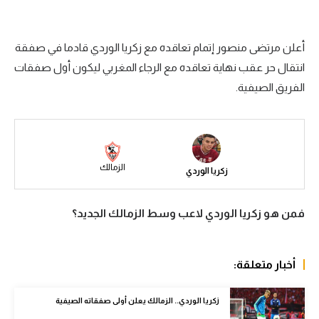
سعودي في الجول
أعلن مرتضى منصور إتمام تعاقده مع زكريا الوردي قادما في صفقة
الدوري الإنجليزي
انتقال حر عقب نهاية تعاقده مع الرجاء المغربي ليكون أول صفقات
الدوري الإسباني
الفريق الصيفية.
دوري أبطال أوروبا
القسم الثاني
رياضات أخرى
الزمالك
زكريا الوردي
أمم إفريقيا
فمن هو زكريا الوردي لاعب وسط الزمالك الجديد؟
كرة السلة الأمريكية
كرة سلة
أخبار متعلقة:
كرة يد
زكريا الوردي.. الزمالك يعلن أولى صفقاته الصيفية
كرة طائرة