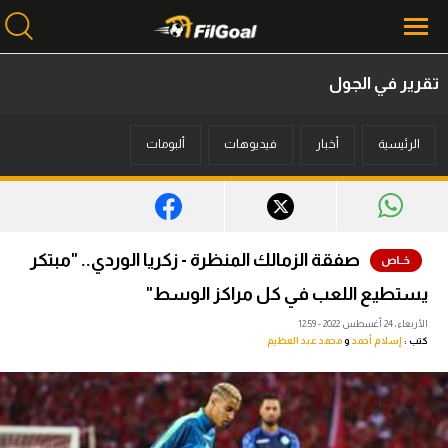
تقرير في الجول
محتوى إخباري
الرئيسية
أخبار
فيديوهات
ألبومات
الرئيسية
أخبار
مباريات
صفقة الزمالك المنظرة - زكريا الوردي.. "مبتكر
ميركاتو
يستطيع اللعب في كل مراكز الوسط"
فانتازي في الجول
الأربعاء، 24 أغسطس 2022 - 12:59
كتب :
إسلام أحمد
و
محمد عبد العظيم
مسابقة التوقعات
فيديوهات
عدسات