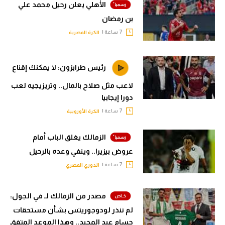
الأهلي يعلن رحيل محمد علي
بن رمضان
7 ساعة |
الكرة المصرية
رئيس طرابزون: لا يمكنك إقناع
لاعب مثل صلاح بالمال.. وتريزيجيه لعب
دورا إيجابيا
7 ساعة |
الكرة الأوروبية
الزمالك يغلق الباب أمام
عروض بيزيرا.. وينفي وعده بالرحيل
7 ساعة |
الدوري المصري
مصدر من الزمالك لـ في الجول:
لم ننذر لودوجوريتس بشأن مستحقات
حسام عبد المجيد.. وهذا الموعد المتفق