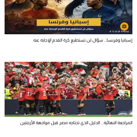
إسبانيا وفرنسا... سؤال لن تستطيع كرة القدم الإجابة عنه
المراجعة النهائية... الدليل الذي تحتاجه مصر قبل مواجهة الأرجنتين