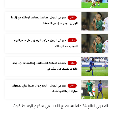
الوطن العربي
في المونديال
خبر في الجول - تفاصيل تعاقد الزمالك مع زكريا
الوردي.. وموعد إعلان الصفقة
رياضة نسائية
آسيا
خبر في الجول – زكريا الوردي يصل مصر اليوم
أمريكا
للتوقيع مع الزمالك
ركن الألعاب
صفقة الزمالك المنتظرة – إبراهيما نداي.. وجه
مألوف يختلف عن بنشرقي
أقسام خاصة
Gamers
خبر في الجول – الوردي وإبراهيما نداي يحضران
ميركاتو
مباراة الزمالك والاتحاد
تحقيق في الجول
المغربي البالغ 24 عاما يستطيع اللعب في مركزي الوسط 6 و8.
تقرير في الجول