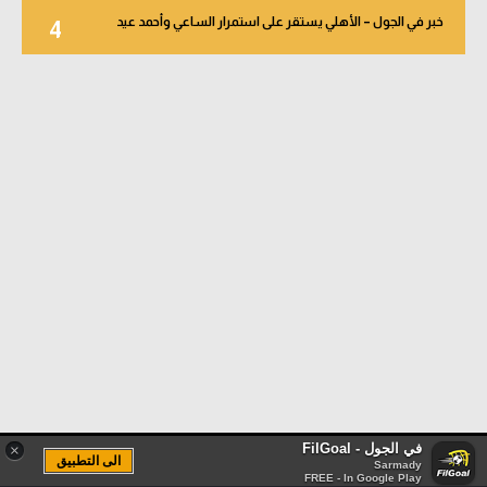
خبر في الجول – الأهلي يستقر على استمرار الساعي وأحمد عيد
4
في الجول - FilGoal
×
الى التطبيق
Sarmady
FREE - In Google Play