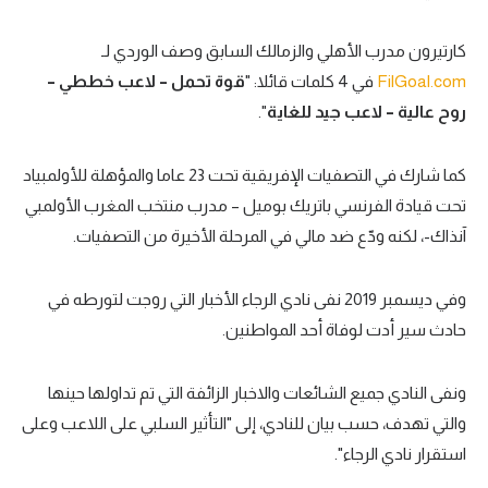
كارتيرون مدرب الأهلي والزمالك السابق وصف الوردي لـ
FilGoal.com
في 4 كلمات قائلا: "
قوة تحمل – لاعب خططي –
روح عالية – لاعب جيد للغاية
".
كما شارك في التصفيات الإفريقية تحت 23 عاما والمؤهلة للأولمبياد
تحت قيادة الفرنسي باتريك بوميل – مدرب منتخب المغرب الأولمبي
آنذاك-، لكنه ودّع ضد مالي في المرحلة الأخيرة من التصفيات.
وفي ديسمبر 2019 نفى نادي الرجاء الأخبار التي روجت لتورطه في
حادث سير أدت لوفاة أحد المواطنين.
ونفى النادي جميع الشائعات والاخبار الزائفة التي تم تداولها حينها
والتي تهدف، حسب بيان للنادي، إلى "التأثير السلبي على اللاعب وعلى
استقرار نادي الرجاء".