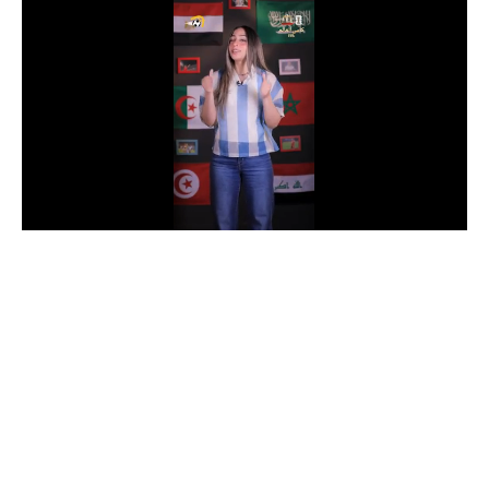
الدوري السعودي للمحترفين
دوري أبطال أوروبا
دوري أبطال إفريقيا
كل البطولات
أقسام
الكرة المصرية
الدوري المصري
الكرة الأوروبية
الكرة الإفريقية
منتخب مصر