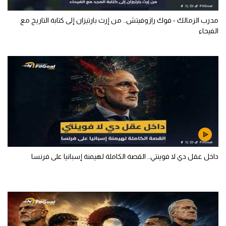
مدرب الزمالك - فوك رازوفيتش.. من إرث بارتيزان إلى كتابة التاريخ مع
الفيحاء
داخل عقل دي لا فوينتي.. القصة الكاملة لهيمنة إسبانيا على فرنسا