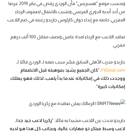
وبحسب موقع "هسبريس" فأن الوردي رفض في يناير 2019 عرضا
من أحد أندية الدوري الفرنسي وتشبث بالانتقال لصفوف الرجاء
المغربي، خاصة مع إبداء خوان كارلوس جاريدو رغبته في ضم اللاعب.
تعاقد اللاعب مع الرجاء لمدة عامين ونصف مقابل 100 ألف درهم
مغربي.
جاريدو مدرب الأهلي السابق فسّر سبب ضمه لـ الوردي قائلا لـ
FilGoal.com
: "
كان الجميع يشيد بموهبته قبل الانضمام
ووجدت ذلك في إمكانياته عندما بدأ يلعب، لذلك فهو يمتلك
إمكانيات كبيرة
".
جاريدو تحدث عن اللاعب مشيدا به قائلا: "
زكريا لاعب جيد جدا،
لاعب وسط مبتكر ذو مهارات عالية، وبجانب كل هذا هو لديه