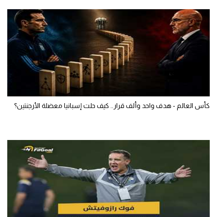
كأس العالم - هدف واحد وألف قرار.. كيف حلت إسبانيا معضلة الأرجنتين؟