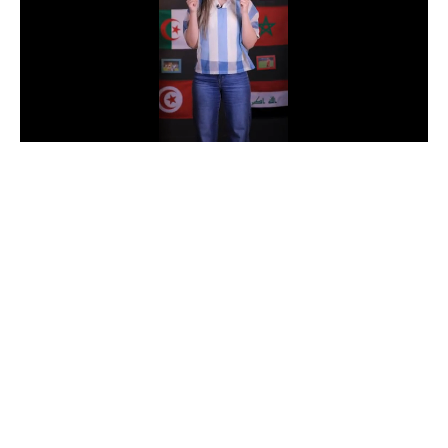
الدوري السعودي للمحترفين
دوري أبطال أوروبا
دوري أبطال إفريقيا
كل البطولات
أقسام
الكرة المصرية
الدوري المصري
الكرة الأوروبية
الكرة الإفريقية
منتخب مصر