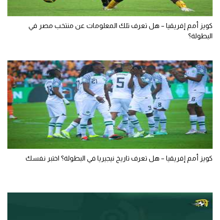
كويز أمم إفريقيا – هل تعرف تلك المعلومات عن منتخب مصر في
البطولة؟
كويز أمم إفريقيا – هل تعرف تاريخ نيجيريا في البطولة؟ اختبر نفسك