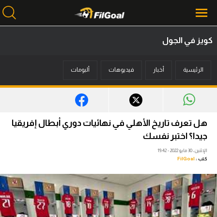
كويز في الجول
محتوى إخباري
الرئيسية
أخبار
فيديوهات
ألبومات
الرئيسية
أخبار
مباريات
هل تعرف تاريخ الأهلي في نهائيات دوري أبطال إفريقيا
ميركاتو
جيدا؟ اختبر نفسك
الإثنين، 30 مايو 2022 - 19:42
فانتازي في الجول
كتب :
FilGoal
مسابقة التوقعات
فيديوهات
عدسات