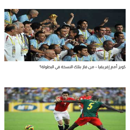
كويز أمم إفريقيا – من فاز بتلك النسخة في البطولة؟