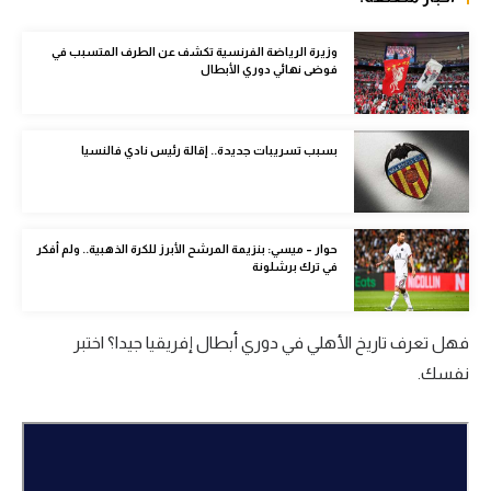
الوطن العربي
وزيرة الرياضة الفرنسية تكشف عن الطرف المتسبب في
في المونديال
فوضى نهائي دوري الأبطال
رياضة نسائية
بسبب تسريبات جديدة.. إقالة رئيس نادي فالنسيا
آسيا
أمريكا
ركن الألعاب
حوار – ميسي: بنزيمة المرشح الأبرز للكرة الذهبية.. ولم أفكر
في ترك برشلونة
أقسام خاصة
فهل تعرف تاريخ الأهلي في دوري أبطال إفريقيا جيدا؟ اختبر
Gamers
نفسك.
ميركاتو
تحقيق في الجول
تقرير في الجول