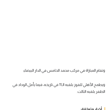
سعودي في الجول
الدوري الإنجليزي
الدوري الإسباني
دوري أبطال أوروبا
القسم الثاني
رياضات أخرى
أمم إفريقيا
وتقام المباراة في مركب محمد الخامس في الدار البيضاء.
كرة السلة الأمريكية
ويطمح الأهلي للفوز بلقبه الـ11 في تاريخه، فيما يأمل الوداد في
كرة سلة
الظفر بلقبه الثالث.
كرة يد
كرة طائرة
أخبار متعلقة: