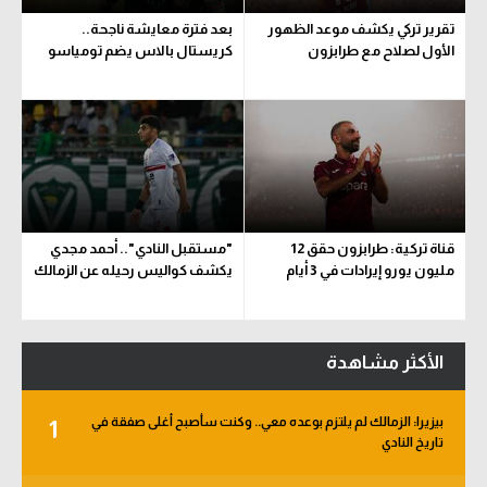
تقرير تركي يكشف موعد الظهور
بعد فترة معايشة ناجحة..
الأول لصلاح مع طرابزون
كريستال بالاس يضم تومياسو
قناة تركية: طرابزون حقق 12
"مستقبل النادي".. أحمد مجدي
مليون يورو إيرادات في 3 أيام
يكشف كواليس رحيله عن الزمالك
الأكثر مشاهدة
بيزيرا: الزمالك لم يلتزم بوعده معي.. وكنت سأصبح أغلى صفقة في
1
تاريخ النادي