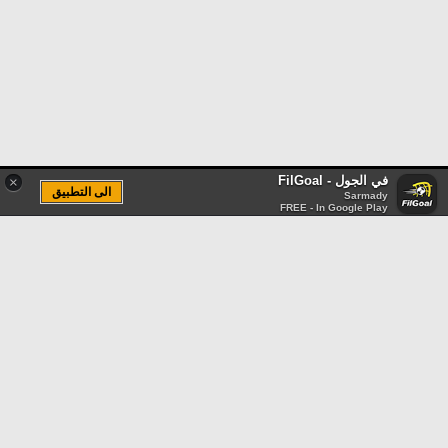
في الجول - FilGoal
×
الى التطبيق
Sarmady
FREE - In Google Play