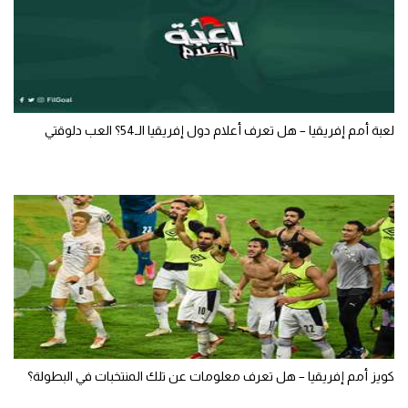
لعبة أمم إفريقيا – هل تعرف أعلام دول إفريقيا الـ54؟ العب دلوقتي
كويز أمم إفريقيا – هل تعرف معلومات عن تلك المنتخبات في البطولة؟