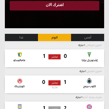
أمس
اليوم
غدا
الدوري البرتغالي
1 مباراة
1
0
مباشر
إشتوريل برايا
فاماليساو
الدوري البلجيكي
1 مباراة
0
1
مباشر
كلوب بروج
كورتريك
62:56
مباريات ودية - أندية
1 مباراة
1
2
انتهت