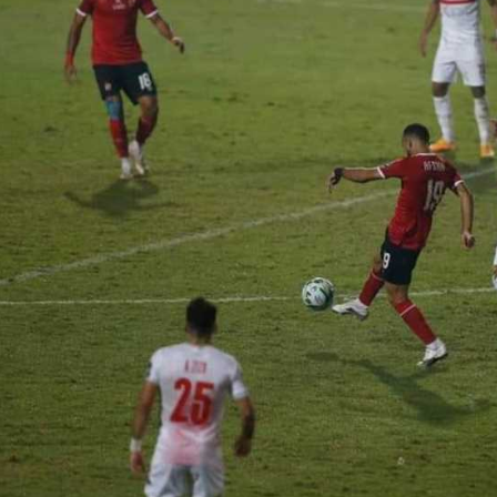
آسيا
دوري أبطال أوروبا
لسعودي للمحترفين
أمريكا
القسم الثاني
ل أوروبا
ركن الألعاب
رياضات أخرى
ل إفريقيا