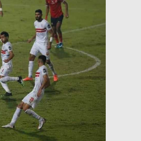
آراء حرة
الدوري ا
ركن الألعاب
دوري أبطا
دوري أبطا
كل البطولات