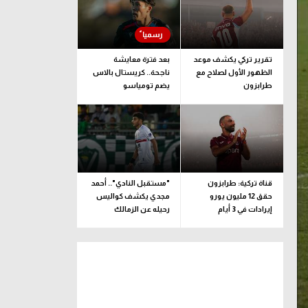
تقرير تركي يكشف موعد
بعد فترة معايشة
الظهور الأول لصلاح مع
ناجحة.. كريستال بالاس
طرابزون
يضم تومياسو
قناة تركية: طرابزون
"مستقبل النادي".. أحمد
حقق 12 مليون يورو
مجدي يكشف كواليس
إيرادات في 3 أيام
رحيله عن الزمالك