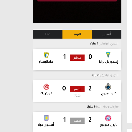
أمس
اليوم
غدا
الدوري البرتغالي
1 مباراة
1
0
مباشر
إشتوريل برايا
فاماليساو
الدوري البلجيكي
1 مباراة
0
2
مباشر
كلوب بروج
كورتريك
70:05
مباريات ودية - أندية
1 مباراة
1
2
انتهت
بايرن ميونيخ
أستون فيلا