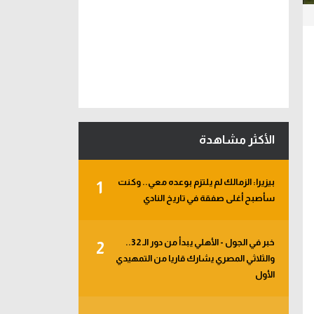
الأكثر مشاهدة
بيزيرا: الزمالك لم يلتزم بوعده معي.. وكنت
1
سأصبح أغلى صفقة في تاريخ النادي
خبر في الجول - الأهلي يبدأ من دور الـ 32..
2
والثلاثي المصري يشارك قاريا من التمهيدي
الأول