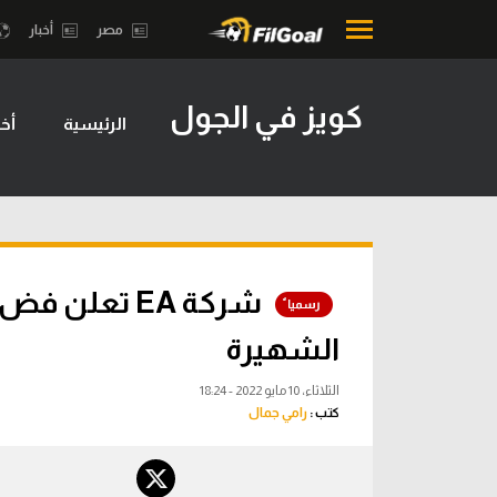
مصر
أخبار
كويز في الجول
الرئيسية
أخب
محتوى إخباري
بطولات
الرئيسية
أمريكا 2026
أخبار
الدوري ا
مباريات
الدوري الإ
شركة EA تعلن
ميركاتو
الدوري ال
الشهيرة
فانتازي في الجول
الدوري ال
الثلاثاء، 10 مايو 2022 - 18:24
مسابقة التوقعات
كتب :
رامي جمال
الدوري الأ
فيديوهات
الدوري ا
عدسات