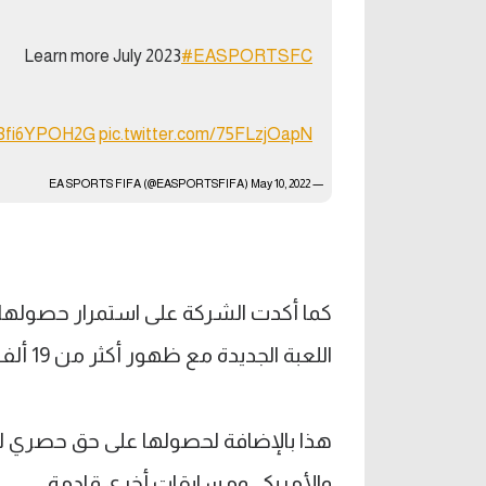
Learn more July 2023
#EASPORTSFC
o/3fi6YPOH2G
pic.twitter.com/75FLzjOapN
May 10, 2022
— EA SPORTS FIFA (@EASPORTSFIFA)
اللعبة الجديدة مع ظهور أكثر من 19 ألف لاعبا و100 ملعب و30 بطولة محلية.
هذا بالإضافة لحصولها على حق حصري لظهو
والأمريكي ومسابقات أخرى قادمة.