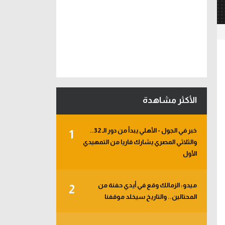
الأكثر مشاهدة
خبر في الجول - الأهلي يبدأ من دور الـ 32..
1
والثلاثي المصري يشارك قاريا من التمهيدي
الأول
ميدو: الزمالك وقع في أيدي حفنة من
2
المحتالين.. والتاريخ سيخلد موقفنا