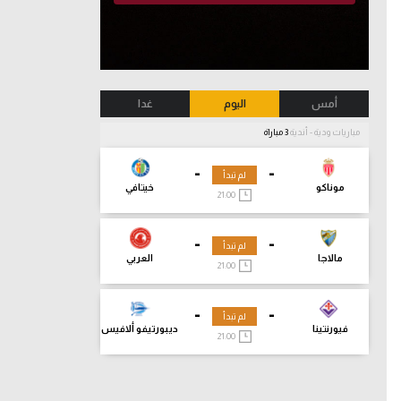
أمس
اليوم
غدا
مباريات ودية - أندية
3 مباراة
-
-
لم تبدأ
موناكو
خيتافي
21:00
-
-
لم تبدأ
مالاجا
العربي
21:00
-
-
لم تبدأ
فيورنتينا
ديبورتيفو ألافيس
21:00