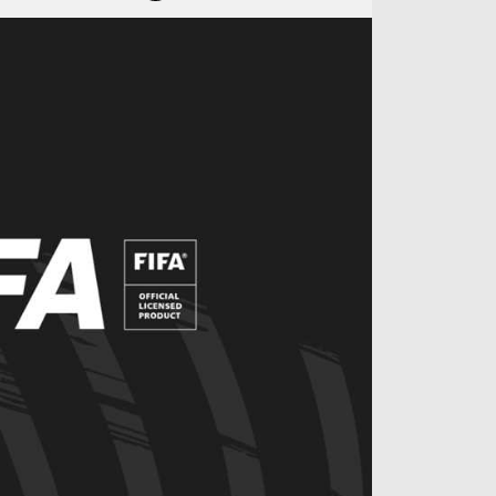
آراء حرة
الدوري ا
ركن الألعاب
دوري أبطا
دوري أبطا
كل البطولات