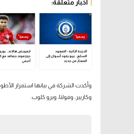
أخبار متعلقة:
الدرجة الثانية - الصعود
لتعويض هالاند.. بور
السابع.. بيبو يقود أسوان إلى
دورتموند يتعاقد مع ك
الممتاز من جديد
أديمي
وأكدت الشركة في بيانها استمرار الأطوا
وكاريير، وفولتا، وبرو كلوب.