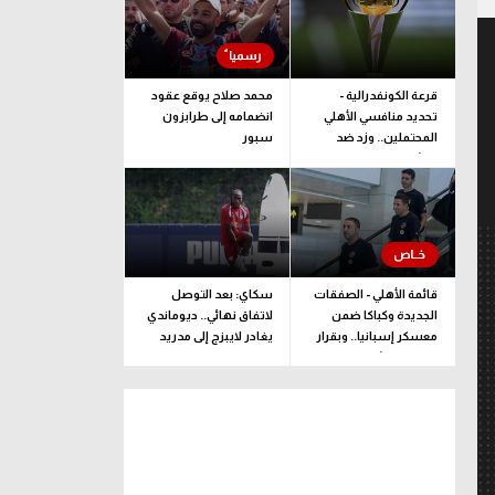
قرعة الكونفدرالية -
محمد صلاح يوقع عقود
تحديد منافسي الأهلي
انضمامه إلى طرابزون
المحتملين.. وزد ضد
سبور
ممثل جيبوتي
قائمة الأهلي - الصفقات
سكاي: بعد التوصل
الجديدة وكباكا ضمن
لاتفاق نهائي.. ديوماندي
معسكر إسبانيا.. وبقرار
يغادر لايبزج إلى مدريد
يلحق بالبعثة