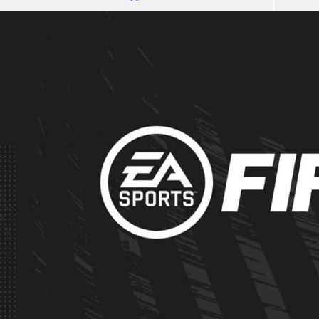
آسيا
دوري أبطال أوروبا
لسعودي للمحترفين
أمريكا
القسم الثاني
ل أوروبا
ركن الألعاب
رياضات أخرى
ل إفريقيا