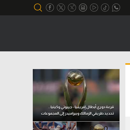
أقسام خاصة
Gamers
يكية
ميركاتو
تحقيق في الجول
تقرير في الجول
تحليل في الجول
حكايات في الجول
قرعة دوري أبطال إفريقيا - جيبوتي وكينيا..
تحديد طريقي الزمالك وبيراميدز إلى المجموعات
كويز في الجول
فيديو في الجول