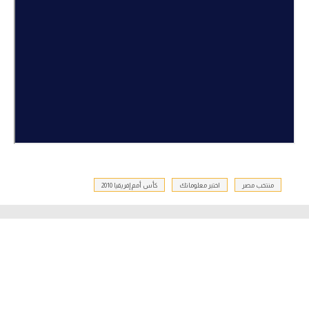
منتخب مصر
اختبر معلوماتك
كأس أمم إفريقيا 2010