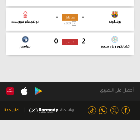
-
-
بعد قليل
برشلونة
نوتنجهام فورست
22:00
0
2
مباشر
تشايكور ريزه سبور
بيراميدز
أحصل على التطبيق
بواسطة
اعلن معنا