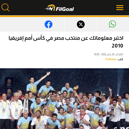
محتوى إخباري
اختبر معلوماتك عن منتخب مصر في كأس أمم إفريقيا
2010
الرئيسية
الثلاثاء، 25 يناير 2022 - 18:05
أخبار
كتب :
FilGoal
مباريات
ميركاتو
فانتازي في الجول
مسابقة التوقعات
فيديوهات
عدسات