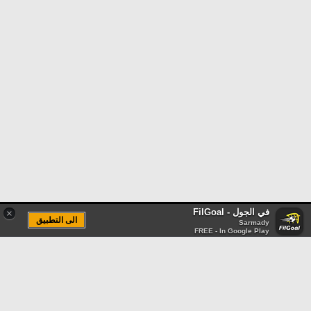
في الجول - FilGoal
×
الى التطبيق
Sarmady
FREE - In Google Play