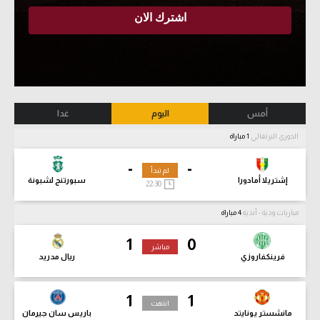
أمس
اليوم
غدا
الدوري البرتغالي
1 مباراة
-
-
لم تبدأ
إشتريلا أمادورا
سبورتنج لشبونة
22:30
مباريات ودية - أندية
4 مباراة
1
0
مباشر
فرينكفاروزي
ريال مدريد
1
1
انتهت
مانشستر يونايتد
باريس سان جيرمان