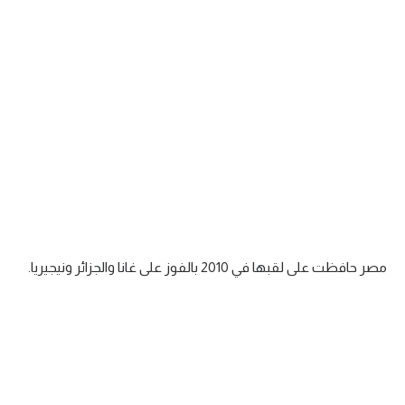
الدوري السعودي للمحترفين
دوري أبطال أوروبا
دوري أبطال إفريقيا
كل البطولات
أقسام
الكرة المصرية
مصر حافظت على لقبها في 2010 بالفوز على غانا والجزائر ونيجيريا.
الدوري المصري
الكرة الأوروبية
الكرة الإفريقية
منتخب مصر