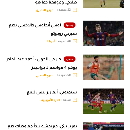
صلاح.. وموقفنا كما هو
22 دقيقة |
الدوري المصري
لوس أنجلوس جالاكسي يضم
سيرجي روبيرتو
48 دقيقة |
أمريكا
خبر في الجول - أحمد عبد القادر
يوقع 4 مواسم لـ بيراميدز
50 دقيقة |
الدوري المصري
سيميوني: ألفاريز ليس للبيع
ساعة |
الكرة الأوروبية
تقرير تركي: فنربخشة يبدأ مفاوضات ضم