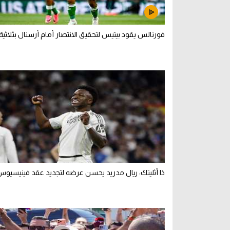
فورنالس يقود بيتيس لتحقيق الانتصار أمام أرسنال بثلاثية 
ذا أثليتك: ريال مدريد يحسن عرضه لتجديد عقد فينيسيو