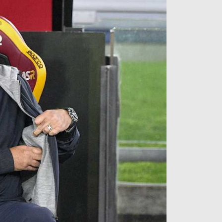
آراء حرة
الدوري ا
ركن الألعاب
دوري أبطا
دوري أبطا
كل البطولات