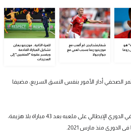
ة" هو
شفاينشتايجر: لم ألعب مع
للمرة الثانية.. مورينيو يعلن
 روما
مورينيو ربما بسبب لعبي مع
تشكيل المباراة القادمة
جوارديولا
ويفسر عقوبة "المنفيين" إلى
المدرجات
تمر الصحفي أدار الأمور بنفس النسق السريع، مضيفا
وكانت هذه أول خسارة لجوزيه مورينيو في الدوري الإيطالي على ملعبه بعد 43 مباراة بلا هزيمة،
 الدوري منذ مارس 2021.