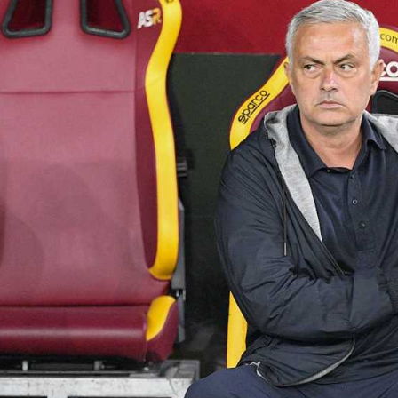
آسيا
دوري أبطال أوروبا
لسعودي للمحترفين
أمريكا
القسم الثاني
ل أوروبا
ركن الألعاب
رياضات أخرى
ل إفريقيا