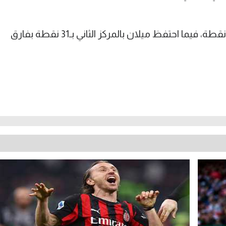
الخسارة تركت روما في المركز الرابع بـ19 نقطة، فيما احتفظ ميلان بالمركز الثاني بـ31 نقطة بفارق