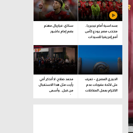
بسداسية أمام نيجيريا..
سكاي: فياريال مهتم
منتخب مصر يودع كأس
بضم إمام عاشور
أمم إفريقيا للسيدات
الدوري المصري – تعرف
محمد صلاح: لا أتذكر أنني
على لائحة عقوبات عدم
رأيت مثل هذا الاستقبال
الالتزام بعمل المقابلات
من قبل.. وأسعى
التلفزيونية
للألقاب مع الفريق