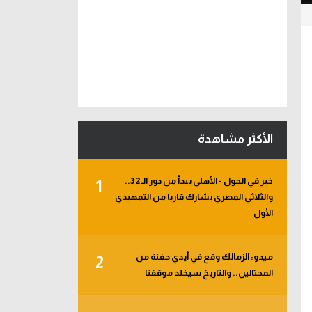
الأكثر مشاهدة
خبر في الجول - الأهلي يبدأ من دور الـ 32..
1
والثلاثي المصري يشارك قاريا من التمهيدي
الأول
ميدو: الزمالك وقع في أيدي حفنة من
2
المحتالين.. والتاريخ سيخلد موقفنا