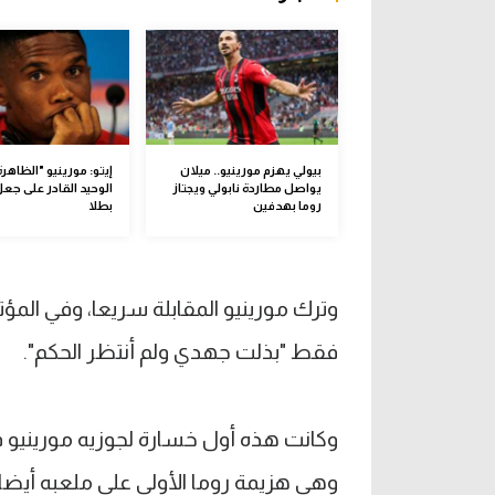
بيولي يهزم مورينيو.. ميلان
إيتو: مورينيو "الظاهر
يواصل مطاردة نابولي ويجتاز
الوحيد القادر على جعل
روما بهدفين
بطلا
وترك مورينيو المقابلة سريعا، وفي المؤ
فقط "بذلت جهدي ولم أنتظر الحكم".
وهي هزيمة روما الأولى على ملعبه أيضا في