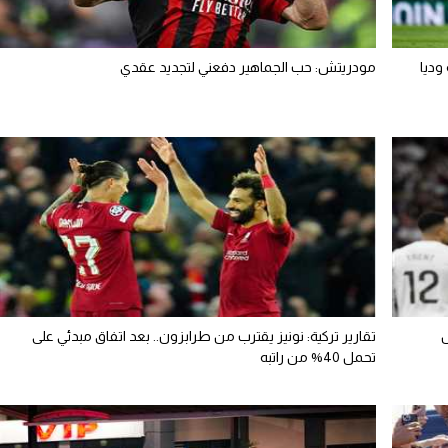
وديا
مودريتش: حب الجماهير دفعني لتجديد عقدي
س
تقارير تركية: نونيز يقترب من طرابزون.. بعد اتفاق مبدئي على
تحمل 40% من راتبه