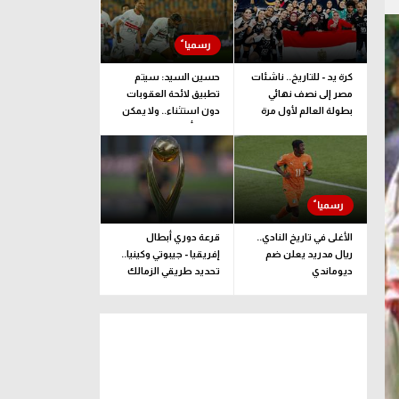
كرة يد - للتاريخ.. ناشئات
حسين السيد: سيتم
مصر إلى نصف نهائي
تطبيق لائحة العقوبات
بطولة العالم لأول مرة
دون استثناء.. ولا يمكن
ضغط أو ليّ ذراع الزمالك
الأغلى في تاريخ النادي..
قرعة دوري أبطال
ريال مدريد يعلن ضم
إفريقيا - جيبوتي وكينيا..
ديوماندي
تحديد طريقي الزمالك
وبيراميدز إلى المجموعات