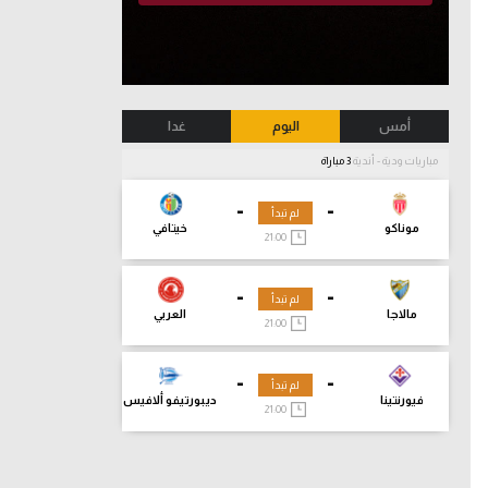
أمس
اليوم
غدا
مباريات ودية - أندية
3 مباراة
-
-
لم تبدأ
موناكو
خيتافي
21:00
-
-
لم تبدأ
مالاجا
العربي
21:00
-
-
لم تبدأ
فيورنتينا
ديبورتيفو ألافيس
21:00