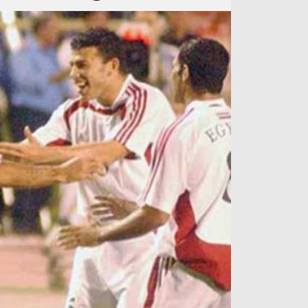
آراء حرة
الدوري ا
ركن الألعاب
دوري أبطا
دوري أبطا
كل البطولات