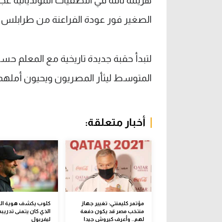
الصغير فور عودة الفراعنة من طرابلس يج
لتبدأ حقبة جديدة تاريخية مع المعلم ح
المتوسط ليثأر المصريون ويحيون أملهم في ا
أخبار متعلقة:
مؤتمر كليمنتي: تغيير جهاز
كلوب يكشف هوية ال
منتخب مصر قد يكون دفعة
الذي كان يتمنى تدريبه
لهم.. وأعرف كيروش جيدا
ليفربول