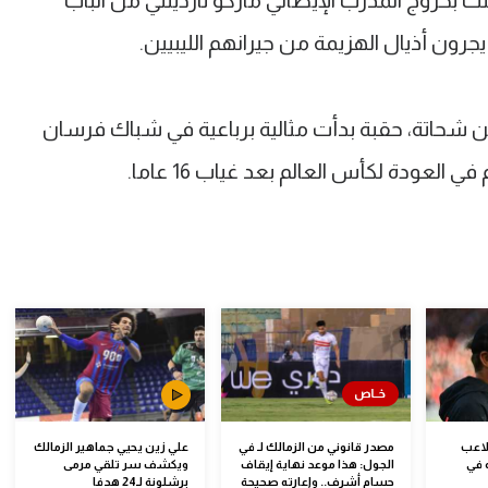
رون أذيال الهزيمة من جيرانهم الليبيين.
سن شحاتة، حقبة بدأت مثالية برباعية في شباك فرسان
لعودة لكأس العالم بعد غياب 16 عاما.
لاعب
مصدر قانوني من الزمالك لـ في
علي زين يحيي جماهير الزمالك
 في
الجول: هذا موعد نهاية إيقاف
ويكشف سر تلقي مرمى
حسام أشرف.. وإعارته صحيحة
برشلونة لـ24 هدفا