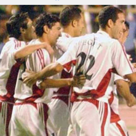
آسيا
دوري أبطال أوروبا
لسعودي للمحترفين
أمريكا
القسم الثاني
ل أوروبا
ركن الألعاب
رياضات أخرى
ل إفريقيا