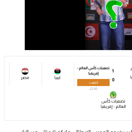
تصفيات كأس العالم -
1
إفريقيا
ا
ليبيا
مصر
0
انتهت
22:00
تصفيات كأس
العالم - إفريقيا
لت بخروج المدرب الإيطالي ماركو تارديللي من الباب