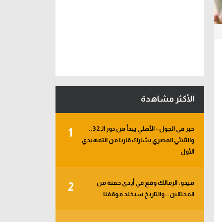
الأكثر مشاهدة
خبر في الجول - الأهلي يبدأ من دور الـ 32..
1
والثلاثي المصري يشارك قاريا من التمهيدي
الأول
ميدو: الزمالك وقع في أيدي حفنة من
2
المحتالين.. والتاريخ سيخلد موقفنا