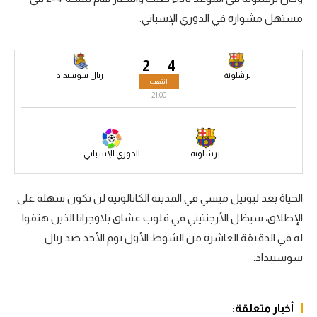
مستهل مشواره في الدوري الإسباني.
سعودي في الجول
الدوري الإنجليزي
2
4
الدوري الإسباني
برشلونة
ريال سوسيداد
انتهت
21:00
دوري أبطال أوروبا
القسم الثاني
برشلونة
الدوري الإسباني
رياضات أخرى
أمم إفريقيا
الحياة بعد ليونيل ميسي في المدينة الكاتالونية لن تكون سهلة على
الإطلاق، سيظل الأرجنتيني في قلوب عشاق بلاوجرانا الذين هتفوا
كرة السلة الأمريكية
له في الدقيقة العاشرة من الشوط الأول يوم الأحد ضد ريال
كرة سلة
سوسييداد.
كرة يد
كرة طائرة
أخبار متعلقة: