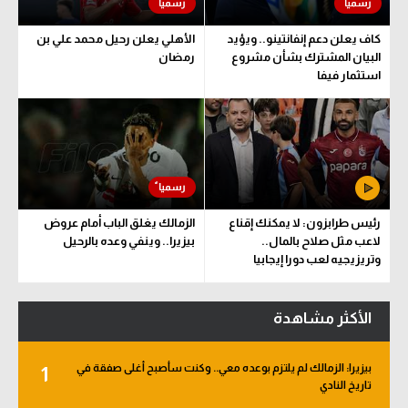
كاف يعلن دعم إنفانتينو.. ويؤيد
الأهلي يعلن رحيل محمد علي بن
البيان المشترك بشأن مشروع
رمضان
استثمار فيفا
رئيس طرابزون: لا يمكنك إقناع
الزمالك يغلق الباب أمام عروض
لاعب مثل صلاح بالمال..
بيزيرا.. وينفي وعده بالرحيل
وتريزيجيه لعب دورا إيجابيا
الأكثر مشاهدة
بيزيرا: الزمالك لم يلتزم بوعده معي.. وكنت سأصبح أغلى صفقة في
1
تاريخ النادي