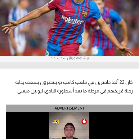
آراء حرة
ركن الألعاب
بطولات
أمريكا 2026
برشلونة وريال سوسيداد
الدوري المصري
الدوري الإنجليزي الممتاز
كان 22 ألفا حاضرين في ملعب كامب نو ينتظرون بشغف بداية
رحلة فريقهم في مرحلة ما بعد أسطورة النادي، ليونيل ميسي.
الدوري الإسباني
ADVERTISEMENT
الدوري الإيطالي
الدوري الألماني
الدوري الفرنسي