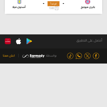
-
-
لم تبدأ
بايرن ميونيخ
أستون فيلا
13:00
أحصل على التطبيق
بواسطة
اعلن معنا