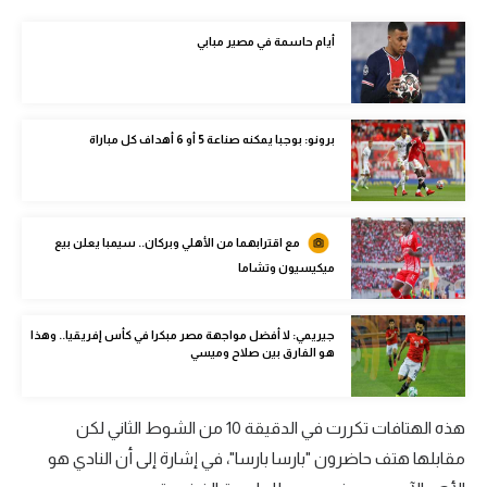
الوطن العربي
أيام حاسمة في مصير مبابي
في المونديال
رياضة نسائية
برونو: بوجبا يمكنه صناعة 5 أو 6 أهداف كل مباراة
آسيا
أمريكا
ركن الألعاب
مع اقترابهما من الأهلي وبركان.. سيمبا يعلن بيع
ميكيسيون وتشاما
أقسام خاصة
جيريمي: لا أفضل مواجهة مصر مبكرا في كأس إفريقيا.. وهذا
Gamers
هو الفارق بين صلاح وميسي
ميركاتو
هذه الهتافات تكررت في الدقيقة 10 من الشوط الثاني لكن
تحقيق في الجول
مقابلها هتف حاضرون "بارسا بارسا"، في إشارة إلى أن النادي هو
تقرير في الجول