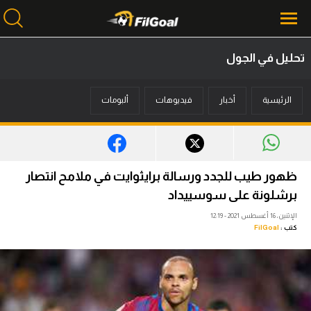
تحليل في الجول
محتوى إخباري
الرئيسية
أخبار
فيديوهات
ألبومات
الرئيسية
أخبار
مباريات
ظهور طيب للجدد ورسالة برايثوايت في ملامح انتصار
ميركاتو
برشلونة على سوسييداد
الإثنين، 16 أغسطس 2021 - 12:19
فانتازي في الجول
كتب :
FilGoal
مسابقة التوقعات
فيديوهات
عدسات