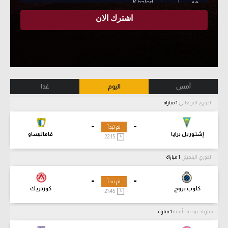
أمس
اليوم
غدا
الدوري البرتغالي
1 مباراة
-
-
لم تبدأ
إشتوريل برايا
فاماليساو
22:15
الدوري البلجيكي
1 مباراة
-
-
لم تبدأ
كلوب بروج
كورتريك
21:45
مباريات ودية - أندية
1 مباراة