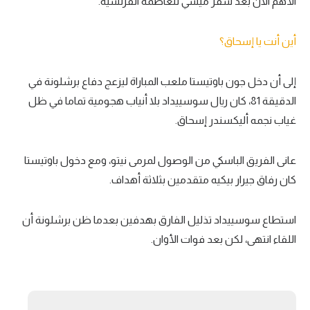
الأهم الآن بعد سفر ميسي للعاصمة الفرنسية.
تحليل في الجول
أين أنت يا إسحاق؟
حكايات في الجول
كويز في الجول
إلى أن دخل جون باوتيستا ملعب المباراة ليزعج دفاع برشلونة في
الدقيقة 81، كان ريال سوسييداد بلا أنياب هجومية تماما في ظل
فيديو في الجول
غياب نجمه أليكسندر إسحاق.
عانى الفريق الباسكي من الوصول لمرمى نيتو، ومع دخول باوتيستا
كان رفاق جيرار بيكيه متقدمين بثلاثة أهداف.
استطاع سوسييداد تذليل الفارق بهدفين بعدما ظن برشلونة أن
اللقاء انتهى، لكن بعد فوات الأوان.