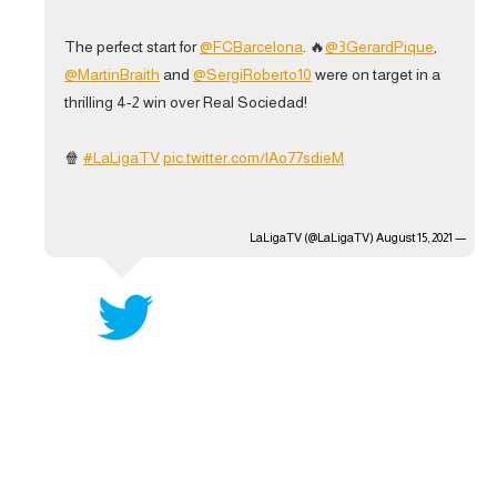
The perfect start for
@FCBarcelona
. 🔥
@3GerardPique
,
@MartinBraith
and
@SergiRoberto10
were on target in a
thrilling 4-2 win over Real Sociedad!
🍿
#LaLigaTV
pic.twitter.com/lAo77sdieM
August 15, 2021
— LaLigaTV (@LaLigaTV)