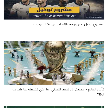
مشروع توخيل.. حين توقف الإنجليز عن عدّ التمريرات
كأس العالم - الطريق إلى نصف النهائي.. ما الذي كشفته مباريات دور
الـ16؟