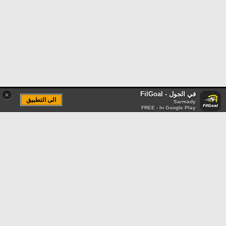
في الجول - FilGoal
×
الى التطبيق
Sarmady
FREE - In Google Play