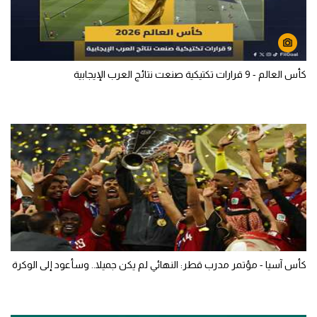
كأس العالم - 9 قرارات تكتيكية صنعت نتائج العرب الإيجابية
كأس آسيا - مؤتمر مدرب قطر: النهائي لم يكن جميلا.. وسأعود إلى الوكرة