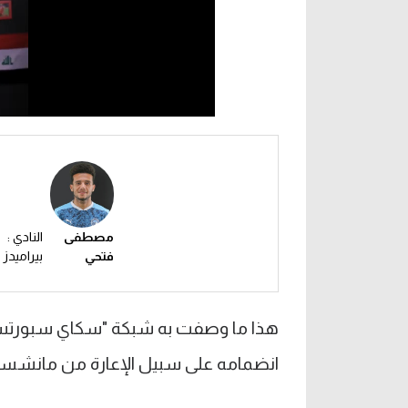
مصطفى
النادي :
فتحي
بيراميدز
هذا ما وصفت به شبكة "سكاي سبورتس" 
انضمامه على سبيل الإعارة من مانشست