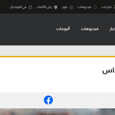
مباريات
فيديوهات
صور
ركن الألعاب
في المونديال
بار
فيديوهات
ألبومات
أقسام
أمم إفريقيا
الكرة المصرية
كرة السلة الأمر
الدوري المصري
لمصري
كرة سلة
الكرة الأوروبية
نجليزي الممتاز
كرة يد
داس
الكرة الإفريقية
إسباني
كرة طائرة
منتخب مصر
إيطالي
الوطن العربي
سعودي في الجول
في المونديال
لماني
الدوري الإنجليزي
رياضة نسائية
لفرنسي
الدوري الإسباني