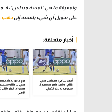
ولمعرفة ما هي "لمسة ميداس"، فـ مي
على تحويل أي شيء يلمسه إلى
ذهب
.
أخبار متعلقة:
أحمد سامي: مصطفى فتحي
فرج عامر: لو عاد مص
ظُلم.. وناصر ماهر سينضم لـ
فتحي للزمالك سيهبط
سموحة لو ترك الأهلي
مستواه.. انظروا إلى ثن
الأهلي
هنا، لن نقارن بين مصطفى فتحي ولينجا