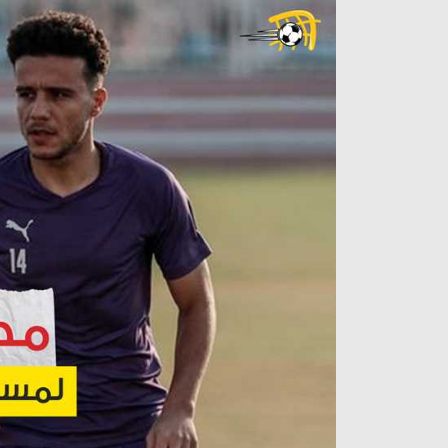
آراء حرة
الدوري ا
ركن الألعاب
دوري أبطا
دوري أبطا
كل البطولات