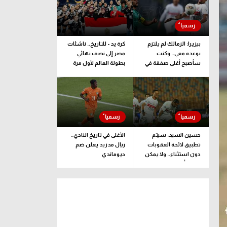
بيزيرا: الزمالك لم يلتزم
كرة يد - للتاريخ.. ناشئات
بوعده معي.. وكنت
مصر إلى نصف نهائي
سأصبح أغلى صفقة في
بطولة العالم لأول مرة
تاريخ النادي
حسين السيد: سيتم
الأغلى في تاريخ النادي..
تطبيق لائحة العقوبات
ريال مدريد يعلن ضم
دون استثناء.. ولا يمكن
ديوماندي
ضغط أو ليّ ذراع الزمالك