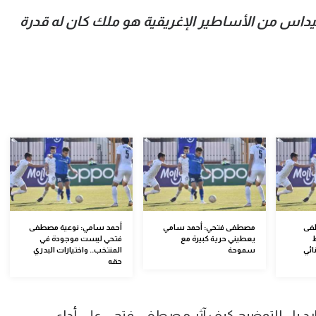
داس من الأساطير الإغريقية هو ملك كان له قدرة
طفى
مصطفى فتحي: أحمد سامي
أحمد سامي: نوعية مصطفى
يعطيني حرية كبيرة مع
فتحي ليست موجودة في
ائي
سموحة
المنتخب.. واختيارات البدري
حقه
رد بل للتوضيح كيف آثر مصطفى فتحي على أداء