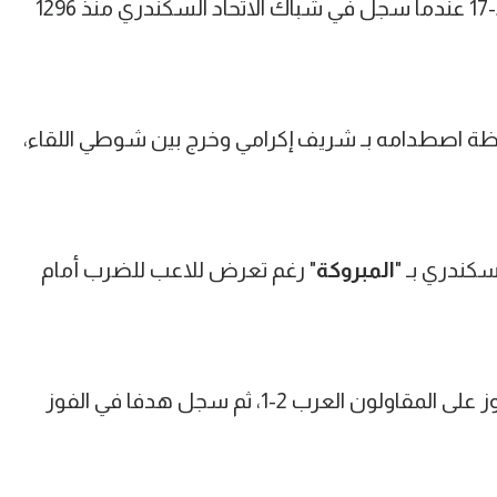
منذ 1296 يوما، بالتحديد منذ موسم 2016-17 عندما سجل في شباك الاتحاد السكندري منذ 1296
 اصطدامه بـ شريف إكرامي وخرج بين شوطي اللقاء،
كندري بـ "
المبروكة
" رغم تعرض للاعب للضرب أمام
سجل من ركلة ثابتة وصنع هدفا في الفوز على المقاولون العرب 2-1، ثم سجل هدفا في الفوز