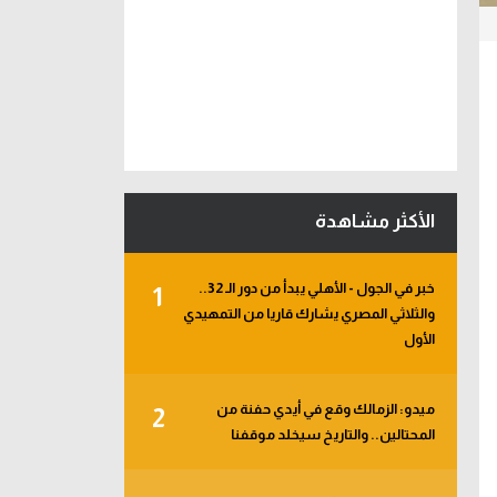
الأكثر مشاهدة
خبر في الجول - الأهلي يبدأ من دور الـ 32..
1
والثلاثي المصري يشارك قاريا من التمهيدي
الأول
ميدو: الزمالك وقع في أيدي حفنة من
2
المحتالين.. والتاريخ سيخلد موقفنا