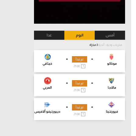
أمس
اليوم
غدا
مباريات ودية - أندية
3 مباراة
-
-
لم تبدأ
موناكو
خيتافي
21:00
-
-
لم تبدأ
مالاجا
العربي
21:00
-
-
لم تبدأ
فيورنتينا
ديبورتيفو ألافيس
21:00