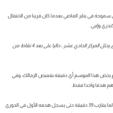
سموحة في يناير الماضي بعدما كان قريبا من الانتقال
ندري وإنبي.
تأثير لجناح سموحة واضح إذ انضم والفريق يحتل المركز الحادي عشر ، حاليا على بعد 4 نقاط من
ه لسموحة، صاحب الـ26 عاما لم يخض هذا الموسم أي دقيقة بقميص الزمالك، وفي
في أول ظهور له احتاج مصطفى فقط لما يقارب 39 دقيقة حتى يسجل هدفه الأول في الدوري