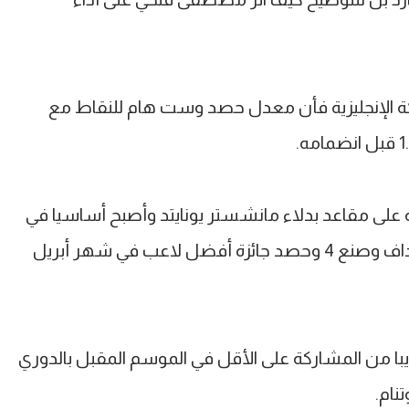
كة الإنجليزية فأن معدل حصد وست هام للنقاط مع
ض الغبار ببقائه على مقاعد بدلاء مانشستر يونايتد وأصبح أساسيا في
وست هام، وخلال 14 مباراة سجل 9 أهداف وصنع 4 وحصد جائزة أفضل لاعب في شهر أبريل
 قريبا من المشاركة على الأقل في الموسم المقبل بالدوري
نام.