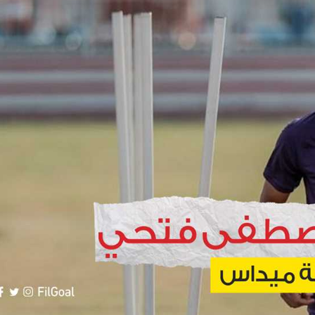
آسيا
دوري أبطال أوروبا
لسعودي للمحترفين
أمريكا
القسم الثاني
ل أوروبا
ركن الألعاب
رياضات أخرى
ل إفريقيا